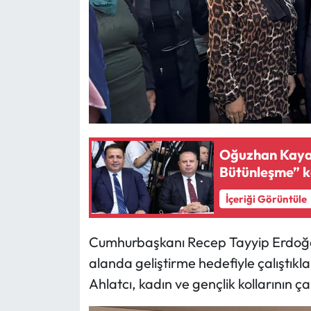
Oğuzhan Kaya’
Bütünleşme” ka
İçeriği Görüntüle
Cumhurbaşkanı Recep Tayyip Erdoğa
alanda geliştirme hedefiyle çalıştıkla
Ahlatcı, kadın ve gençlik kollarının ça