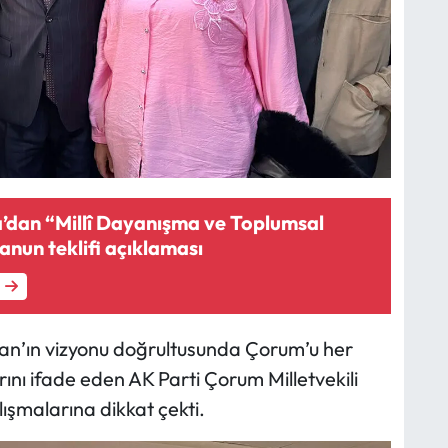
dan “Millî Dayanışma ve Toplumsal
nun teklifi açıklaması
n’ın vizyonu doğrultusunda Çorum’u her
rını ifade eden AK Parti Çorum Milletvekili
lışmalarına dikkat çekti.