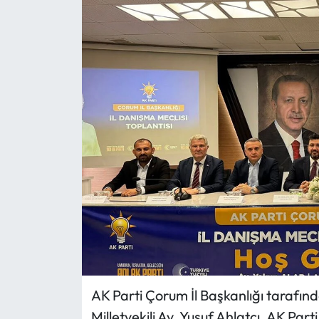
Eğitim
Ekonomi
Güncel
İskilip Haberleri
Kargı Haberleri
Kimdir?
Kültür Sanat
Laçin Haberleri
AK Parti Çorum İl Başkanlığı tarafı
Milletvekili Av. Yusuf Ahlatcı, AK Par
Magazin