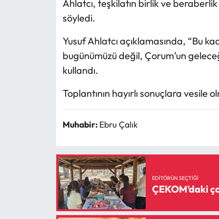
Ahlatcı, teşkilatın birlik ve beraberl
söyledi.
Yusuf Ahlatcı açıklamasında, “Bu ka
bugünümüzü değil, Çorum’un geleceği
kullandı.
Toplantının hayırlı sonuçlara vesile 
Muhabir:
Ebru Çalık
EDITÖRÜN SEÇTIĞI
ÇEKOM’daki çoc