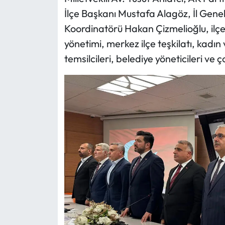
İlçe Başkanı Mustafa Alagöz, İl Genel
Mecitözü Haberleri
Koordinatörü Hakan Çizmelioğlu, ilçe 
yönetimi, merkez ilçe teşkilatı, kadın 
Oğuzlar Haberleri
temsilcileri, belediye yöneticileri ve 
Ortaköy Haberleri
Osmancık Haberleri
Otomotiv
Resmi İlan
Resmi Reklam
Sağlık