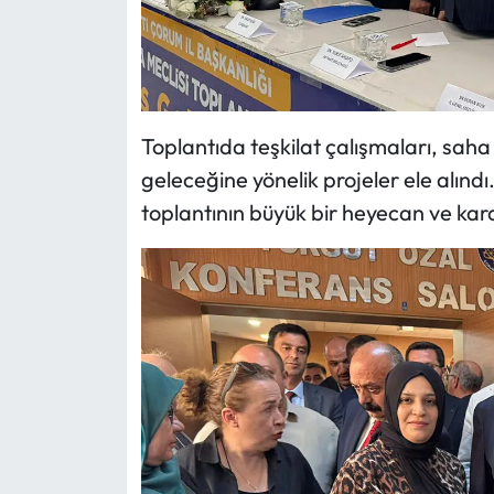
Siyaset
Spor
Sungurlu Haberleri
Toplantıda teşkilat çalışmaları, saha 
Turizm
geleceğine yönelik projeler ele alındı
toplantının büyük bir heyecan ve kararlı
Uğurludağ Haberleri
Yaşam
Yayla Haber
Yemek Tarifleri
Yerel Haberler