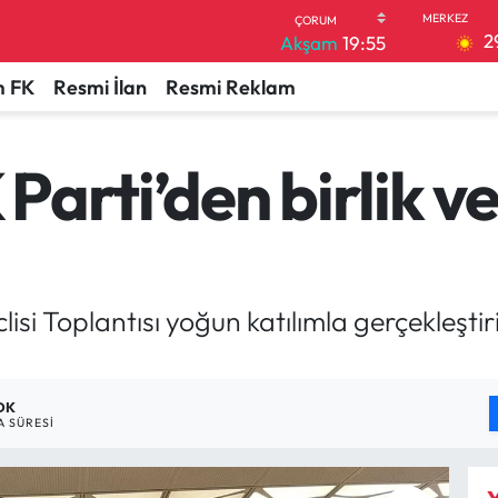
2
Akşam
19:55
 FK
Resmi İlan
Resmi Reklam
arti’den birlik ve 
i Toplantısı yoğun katılımla gerçekleştiril
 DK
 SÜRESI