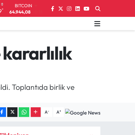
DOLAR
°
9
47,7436
0.18
EURO
55,2510
0.32
STERLİN
64,4811
0.38
GRAM ALTIN
kararlılık
6660.55
0.03
BİST100
13.779
-14
BITCOIN
64.944,08
-0.18
di. Toplantıda birlik ve
-
+
A
A