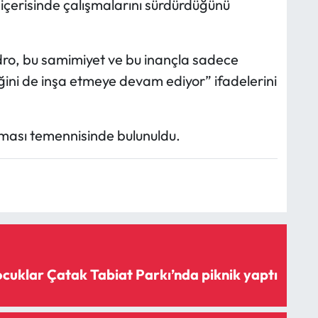
ik içerisinde çalışmalarını sürdürdüğünü
dro, bu samimiyet ve bu inançla sadece
ni de inşa etmeye devam ediyor” ifadelerini
olması temennisinde bulunuldu.
uklar Çatak Tabiat Parkı’nda piknik yaptı