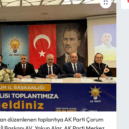
Y
ndan düzenlenen toplantıya AK Parti Çorum
ti İl Başkanı AV. Yakup Alar, AK Parti Merkez