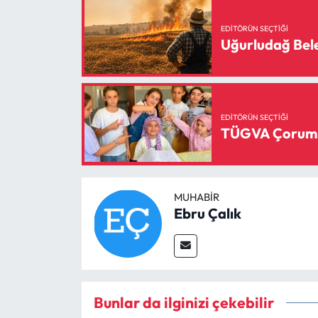
EDITÖRÜN SEÇTIĞI
Uğurludağ Bele
EDITÖRÜN SEÇTIĞI
TÜGVA Çorum Ya
MUHABIR
Ebru Çalık
Bunlar da ilginizi çekebilir