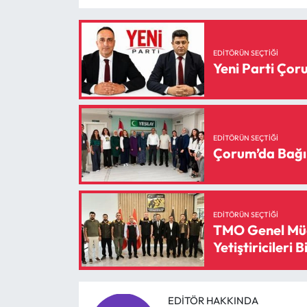
EDITÖRÜN SEÇTIĞI
Yeni Parti Ço
EDITÖRÜN SEÇTIĞI
Çorum’da Bağı
EDITÖRÜN SEÇTIĞI
TMO Genel Müd
Yetiştiricileri B
EDITÖR HAKKINDA