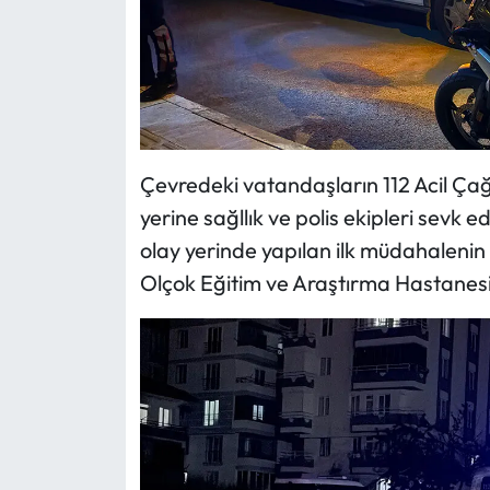
Siyaset
Spor
Sungurlu Haberleri
Turizm
Çevredeki vatandaşların 112 Acil Çağr
yerine sağllık ve polis ekipleri sevk e
Uğurludağ Haberleri
olay yerinde yapılan ilk müdahalenin 
Olçok Eğitim ve Araştırma Hastanesi’n
Yaşam
Yayla Haber
Yemek Tarifleri
Yerel Haberler