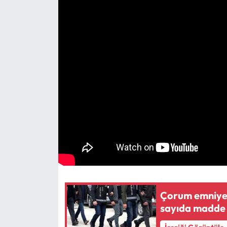
Eğitim
Ekonomi
Güncel
İskilip Haberleri
Kargı Haberleri
Kimdir?
Kültür Sanat
Çorum emniyet
Laçin Haberleri
sayıda madde v
Magazin