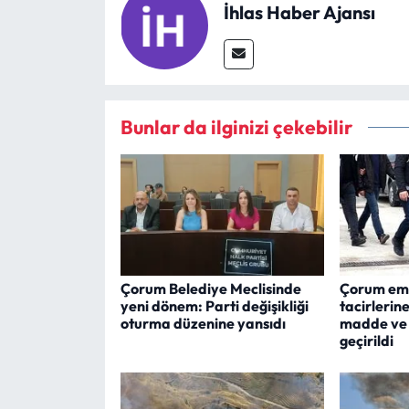
İhlas Haber Ajansı
Bunlar da ilginizi çekebilir
Çorum Belediye Meclisinde
Çorum emn
yeni dönem: Parti değişikliği
tacirlerin
oturma düzenine yansıdı
madde ve 
geçirildi