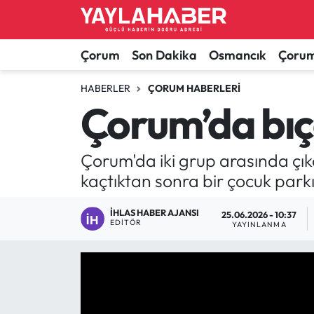
Alaca Haberleri
Çorum Nöbetçi Eczaneler
Çorum
Son Dakika
Osmancık
Çorum
Bayat Haberleri
Çorum Hava Durumu
HABERLER
ÇORUM HABERLERI
Çorum’da bıça
Bilgi - Keşfet Haberleri
Çorum Namaz Vakitleri
Çorum'da iki grup arasında çıka
Bilim ve Teknoloji
Çorum Trafik Yoğunluk Haritası
kaçtıktan sonra bir çocuk park
Boğazkale Haberleri
TFF 1.Lig Puan Durumu ve Fikstür
İHLAS HABER AJANSI
25.06.2026 - 10:37
EDITÖR
YAYINLANMA
Çorum Haberleri
Tüm Manşetler
Çorum Son Dakika Haberleri
Son Dakika Haberleri
Dodurga Haberleri
Haber Arşivi