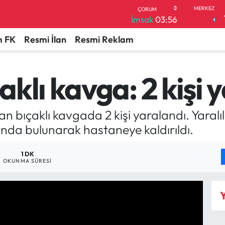
İmsak
03:56
 FK
Resmi İlan
Resmi Reklam
klı kavga: 2 kişi 
n bıçaklı kavgada 2 kişi yaralandı. Yaralı
ında bulunarak hastaneye kaldırıldı.
1 DK
OKUNMA SÜRESI
Y