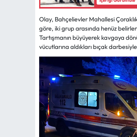
İçeriği Görüntüle
Mecitözü Haberleri
Olay, Bahçelievler Mahallesi Çoraklık
göre, iki grup arasında henüz belirle
Oğuzlar Haberleri
Tartışmanın büyüyerek kavgaya dönüş
Ortaköy Haberleri
vücutlarına aldıkları bıçak darbesiyle
Osmancık Haberleri
Otomotiv
Resmi İlan
Resmi Reklam
Sağlık