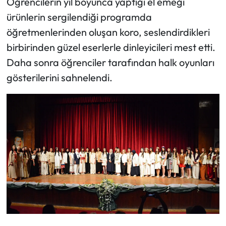
Öğrencilerin yıl boyunca yaptığı el emeği
ürünlerin sergilendiği programda
Mecitözü Haberleri
öğretmenlerinden oluşan koro, seslendirdikleri
birbirinden güzel eserlerle dinleyicileri mest etti.
Oğuzlar Haberleri
Daha sonra öğrenciler tarafından halk oyunları
Ortaköy Haberleri
gösterilerini sahnelendi.
Osmancık Haberleri
Otomotiv
Resmi İlan
Resmi Reklam
Sağlık