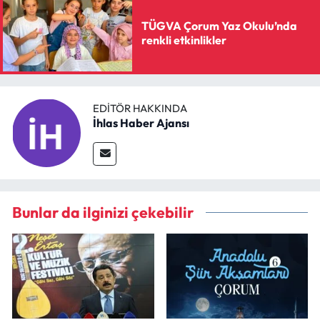
TÜGVA Çorum Yaz Okulu’nda
renkli etkinlikler
EDITÖR HAKKINDA
İhlas Haber Ajansı
Bunlar da ilginizi çekebilir