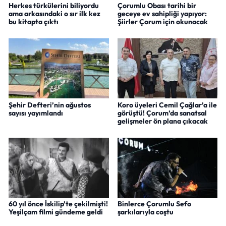
Herkes türkülerini biliyordu
Çorumlu Obası tarihi bir
ama arkasındaki o sır ilk kez
geceye ev sahipliği yapıyor:
bu kitapta çıktı
Şiirler Çorum için okunacak
Şehir Defteri’nin ağustos
Koro üyeleri Cemil Çağlar’a ile
sayısı yayımlandı
görüştü! Çorum’da sanatsal
gelişmeler ön plana çıkacak
60 yıl önce İskilip’te çekilmişti!
Binlerce Çorumlu Sefo
Yeşilçam filmi gündeme geldi
şarkılarıyla coştu