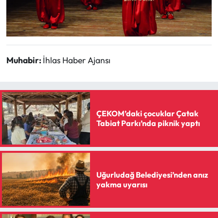
Muhabir:
İhlas Haber Ajansı
ÇEKOM’daki çocuklar Çatak
Tabiat Parkı’nda piknik yaptı
Uğurludağ Belediyesi’nden anız
yakma uyarısı