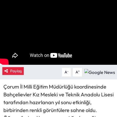
Eğitim
Ekonomi
Güncel
İskilip Haberleri
Kargı Haberleri
Paylaş
-
+
A
A
Kimdir?
Çorum İl Milli Eğitim Müdürlüğü koordinesinde
Kültür Sanat
Bahçelievler Kız Mesleki ve Teknik Anadolu Lisesi
tarafından hazırlanan yıl sonu etkinliği,
Laçin Haberleri
birbirinden renkli görüntülere sahne oldu.
Magazin