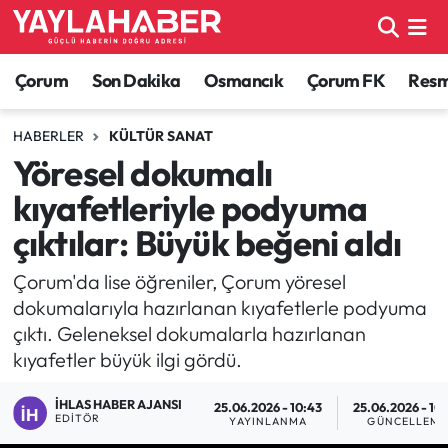
Alaca Haberleri
Çorum Nöbetçi Eczaneler
Çorum
Son Dakika
Osmancık
Çorum FK
Resmi
Bayat Haberleri
Çorum Hava Durumu
HABERLER
KÜLTÜR SANAT
Yöresel dokumalı
Bilgi - Keşfet Haberleri
Çorum Namaz Vakitleri
kıyafetleriyle podyuma
Bilim ve Teknoloji
Çorum Trafik Yoğunluk Haritası
çıktılar: Büyük beğeni aldı
Boğazkale Haberleri
TFF 1.Lig Puan Durumu ve Fikstür
Çorum'da lise öğreniler, Çorum yöresel
dokumalarıyla hazırlanan kıyafetlerle podyuma
Çorum Haberleri
Tüm Manşetler
çıktı. Geleneksel dokumalarla hazırlanan
kıyafetler büyük ilgi gördü.
Çorum Son Dakika Haberleri
Son Dakika Haberleri
İHLAS HABER AJANSI
25.06.2026 - 10:43
25.06.2026 - 10
EDITÖR
YAYINLANMA
GÜNCELLEME
Dodurga Haberleri
Haber Arşivi