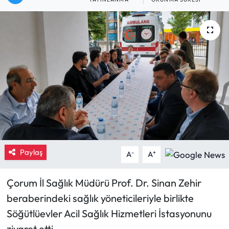
Eğitim
Ekonomi
Güncel
İskilip Haberleri
Kargı Haberleri
Kimdir?
Paylaş
-
+
A
A
Kültür Sanat
Çorum İl Sağlık Müdürü Prof. Dr. Sinan Zehir
beraberindeki sağlık yöneticileriyle birlikte
Laçin Haberleri
Söğütlüevler Acil Sağlık Hizmetleri İstasyonunu
Magazin
ziyaret etti.