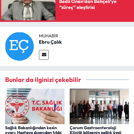
Bedii Onan’dan Bahçeli’ye
“süreç” eleştirisi
MUHABIR
Ebru Çalık
Bunlar da ilginizi çekebilir
Sağlık Bakanlığından kesin
Çorum Gastroenteroloji
uyarı: Hastaya dışarıdan tıbbi
Kliniği bölgenin sağlık üssü