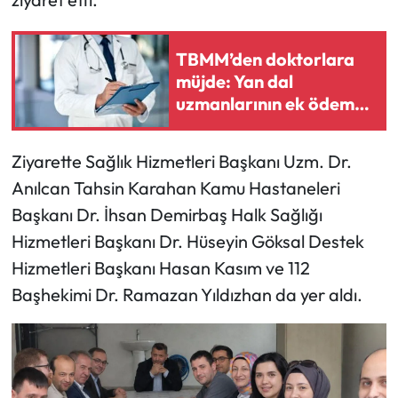
Mecitözü Haberleri
TBMM’den doktorlara
müjde: Yan dal
Oğuzlar Haberleri
uzmanlarının ek ödeme
tavanları artırılıyor
Ortaköy Haberleri
Ziyarette Sağlık Hizmetleri Başkanı Uzm. Dr.
Osmancık Haberleri
Anılcan Tahsin Karahan Kamu Hastaneleri
Başkanı Dr. İhsan Demirbaş Halk Sağlığı
Otomotiv
Hizmetleri Başkanı Dr. Hüseyin Göksal Destek
Hizmetleri Başkanı Hasan Kasım ve 112
Resmi İlan
Başhekimi Dr. Ramazan Yıldızhan da yer aldı.
Resmi Reklam
Sağlık