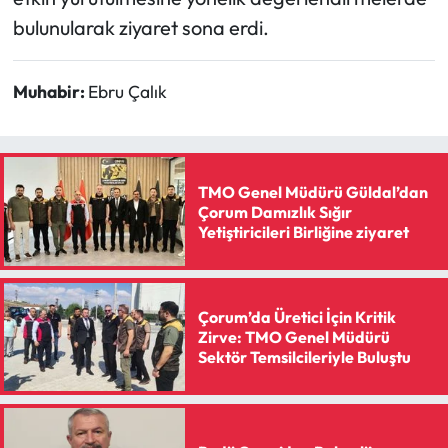
bulunularak ziyaret sona erdi.
Muhabir:
Ebru Çalık
TMO Genel Müdürü Güldal’dan
Çorum Damızlık Sığır
Yetiştiricileri Birliğine ziyaret
Çorum’da Üretici İçin Kritik
Zirve: TMO Genel Müdürü
Sektör Temsilcileriyle Buluştu