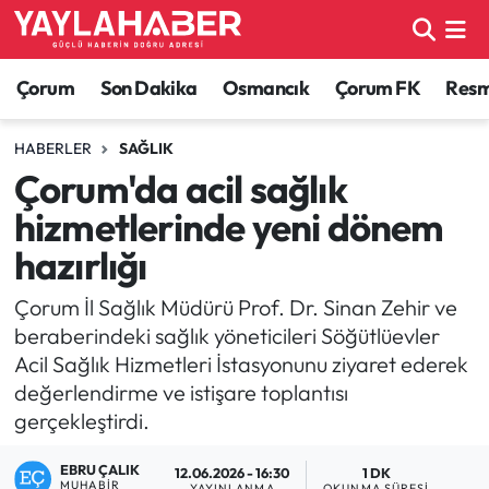
Alaca Haberleri
Çorum Nöbetçi Eczaneler
Çorum
Son Dakika
Osmancık
Çorum FK
Resmi
Bayat Haberleri
Çorum Hava Durumu
HABERLER
SAĞLIK
Çorum'da acil sağlık
Bilgi - Keşfet Haberleri
Çorum Namaz Vakitleri
hizmetlerinde yeni dönem
Bilim ve Teknoloji
Çorum Trafik Yoğunluk Haritası
hazırlığı
Boğazkale Haberleri
TFF 1.Lig Puan Durumu ve Fikstür
Çorum İl Sağlık Müdürü Prof. Dr. Sinan Zehir ve
beraberindeki sağlık yöneticileri Söğütlüevler
Çorum Haberleri
Tüm Manşetler
Acil Sağlık Hizmetleri İstasyonunu ziyaret ederek
değerlendirme ve istişare toplantısı
Çorum Son Dakika Haberleri
Son Dakika Haberleri
gerçekleştirdi.
Dodurga Haberleri
Haber Arşivi
EBRU ÇALIK
12.06.2026 - 16:30
1 DK
MUHABIR
YAYINLANMA
OKUNMA SÜRESI