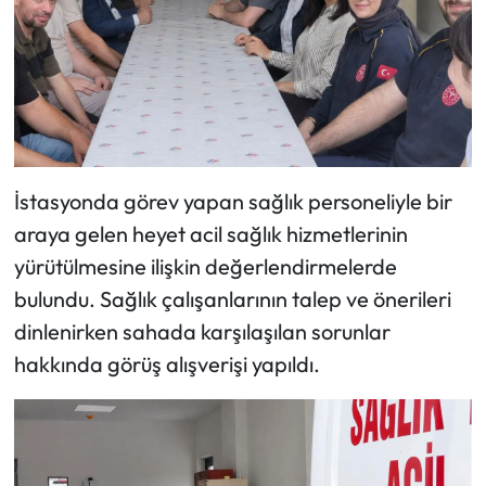
Siyaset
Spor
Sungurlu Haberleri
Turizm
İstasyonda görev yapan sağlık personeliyle bir
Uğurludağ Haberleri
araya gelen heyet acil sağlık hizmetlerinin
yürütülmesine ilişkin değerlendirmelerde
Yaşam
bulundu. Sağlık çalışanlarının talep ve önerileri
dinlenirken sahada karşılaşılan sorunlar
Yayla Haber
hakkında görüş alışverişi yapıldı.
Yemek Tarifleri
Yerel Haberler