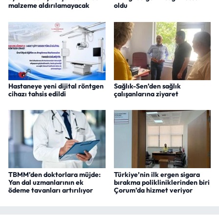
malzeme aldırılamayacak
oldu
Hastaneye yeni dijital röntgen
Sağlık-Sen’den sağlık
cihazı tahsis edildi
çalışanlarına ziyaret
TBMM’den doktorlara müjde:
Türkiye’nin ilk ergen sigara
Yan dal uzmanlarının ek
bırakma polikliniklerinden biri
ödeme tavanları artırılıyor
Çorum’da hizmet veriyor