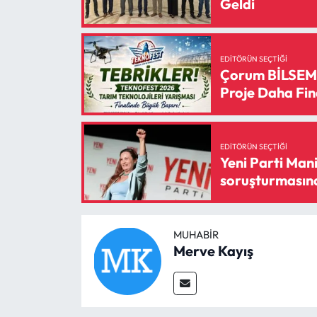
Geldi
Siyaset
Spor
EDITÖRÜN SEÇTIĞI
Çorum BİLSEM’
Sungurlu Haberleri
Proje Daha Fin
Turizm
EDITÖRÜN SEÇTIĞI
Uğurludağ Haberleri
Yeni Parti Mani
soruşturmasınd
Yaşam
Yayla Haber
MUHABIR
Merve Kayış
Yemek Tarifleri
Yerel Haberler