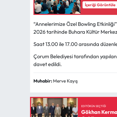
İçeriği Görüntüle
Mecitözü Haberleri
“Annelerimize Özel Bowling Etkinliği
Oğuzlar Haberleri
2026 tarihinde Buhara Kültür Merkez
Ortaköy Haberleri
Saat 13.00 ile 17.00 arasında düzenlen
Osmancık Haberleri
Çorum Belediyesi tarafından yapılan 
davet edildi.
Otomotiv
Resmi İlan
Muhabir:
Merve Kayış
Resmi Reklam
Sağlık
EDITÖRÜN SEÇTIĞI
Gökhan Kerman 