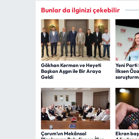
Bunlar da ilginizi çekebilir
Gökhan Kerman ve Heyeti
Yeni Parti
Başkan Aşgın ile Bir Araya
İlksen Öza
Geldi
soruşturm
Çorum’un Mekânsal
Ekran başı