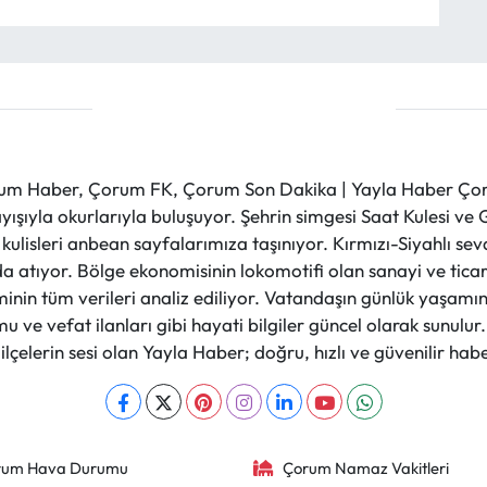
m Haber, Çorum FK, Çorum Son Dakika | Yayla Haber Çorum
layışıyla okurlarıyla buluşuyor. Şehrin simgesi Saat Kulesi 
et kulisleri anbean sayfalarımıza taşınıyor. Kırmızı-Siyahlı s
a atıyor. Bölge ekonomisinin lokomotifi olan sanayi ve ticare
nin tüm verileri analiz ediliyor. Vatandaşın günlük yaşamını
 ve vefat ilanları gibi hayati bilgiler güncel olarak sunulu
çelerin sesi olan Yayla Haber; doğru, hızlı ve güvenilir haber
rum Hava Durumu
Çorum Namaz Vakitleri