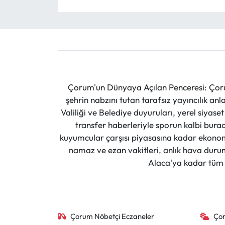
Çorum'un Dünyaya Açılan Penceresi: Çoru
şehrin nabzını tutan tarafsız yayıncılık an
Valiliği ve Belediye duyuruları, yerel siyas
transfer haberleriyle sporun kalbi burad
kuyumcular çarşısı piyasasına kadar ekonomi
namaz ve ezan vakitleri, anlık hava durumu
Alaca'ya kadar tüm il
Çorum Nöbetçi Eczaneler
Ço