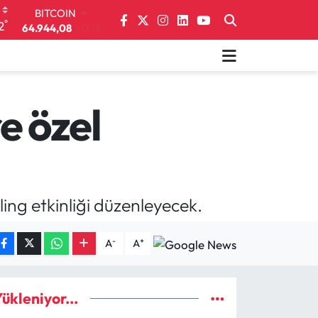
64.944,08
-0.18
°
2
DOLAR
47,7436
0.18
EURO
55,2510
0.32
STERLİN
64,4811
0.38
e özel
GRAM ALTIN
6660.55
0.03
BİST100
13.779
-14
ng etkinliği düzenleyecek.
-
+
A
A
ükleniyor...