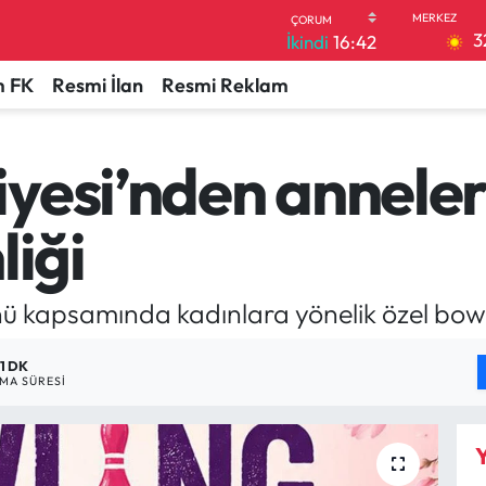
3
İkindi
16:42
 FK
Resmi İlan
Resmi Reklam
yesi’nden anneler
liği
 kapsamında kadınlara yönelik özel bowli
1 DK
MA SÜRESI
Y