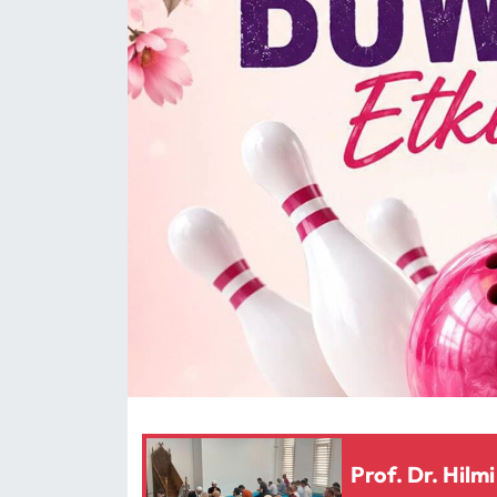
Eğitim
Ekonomi
Güncel
İskilip Haberleri
Kargı Haberleri
Kimdir?
Kültür Sanat
Laçin Haberleri
Prof. Dr. Hilmi
Magazin