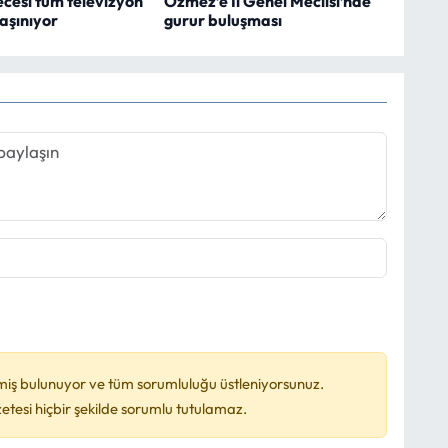
cesi tüm televizyon
Özmez’e İl Genel Meclisi’nde
taşınıyor
gurur buluşması
miş bulunuyor ve tüm sorumluluğu üstleniyorsunuz.
esi hiçbir şekilde sorumlu tutulamaz.