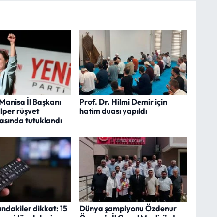
 Manisa İl Başkanı
Prof. Dr. Hilmi Demir için
lper rüşvet
hatim duası yapıldı
asında tutuklandı
ndakiler dikkat: 15
Dünya şampiyonu Özdenur