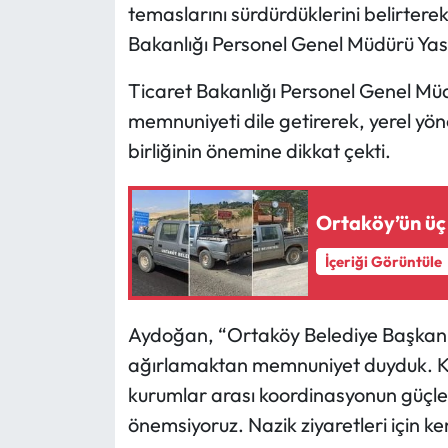
temaslarını sürdürdüklerini belirterek
Bakanlığı Personel Genel Müdürü Yasi
Mecitözü Haberleri
Ticaret Bakanlığı Personel Genel Mü
Oğuzlar Haberleri
memnuniyeti dile getirerek, yerel yön
birliğinin önemine dikkat çekti.
Ortaköy Haberleri
Osmancık Haberleri
Ortaköy’ün üç
Otomotiv
İçeriği Görüntüle
Resmi İlan
Aydoğan, “Ortaköy Belediye Başkanım
Resmi Reklam
ağırlamaktan memnuniyet duyduk. Ka
kurumlar arası koordinasyonun güçlend
Sağlık
önemsiyoruz. Nazik ziyaretleri için k