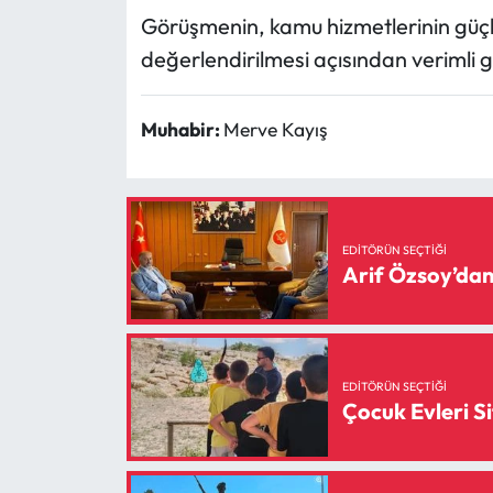
Siyaset
Görüşmenin, kamu hizmetlerinin güçlen
değerlendirilmesi açısından verimli ge
Spor
Sungurlu Haberleri
Muhabir:
Merve Kayış
Turizm
Uğurludağ Haberleri
EDITÖRÜN SEÇTIĞI
Arif Özsoy’dan 
Yaşam
Yayla Haber
EDITÖRÜN SEÇTIĞI
Yemek Tarifleri
Çocuk Evleri Si
Yerel Haberler