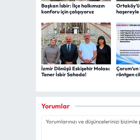
Başkan İsbir: İlçe halkımızın
Ortaköy’ü
konforu için çalışıyoruz
haşereyle
İzmir Dönüşü Eskişehir Molası:
Çorum’un 5 
Taner İsbir Sahada!
röntgen ci
Yorumlar