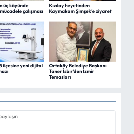
n üç köyünde
Kızılay heyetinden
 mücadele çalışması
Kaymakam Şimşek’e ziyaret
ilçesine yeni dijital
Ortaköy Belediye Başkanı
hazı
Taner İsbir’den İzmir
Temasları