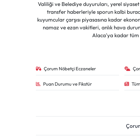
Valiliği ve Belediye duyuruları, yerel siyas
transfer haberleriyle sporun kalbi burad
kuyumcular çarşısı piyasasına kadar ekonomi
namaz ve ezan vakitleri, anlık hava durumu
Alaca'ya kadar tüm il
Çorum Nöbetçi Eczaneler
Ço
Puan Durumu ve Fikstür
Tüm
Çoru