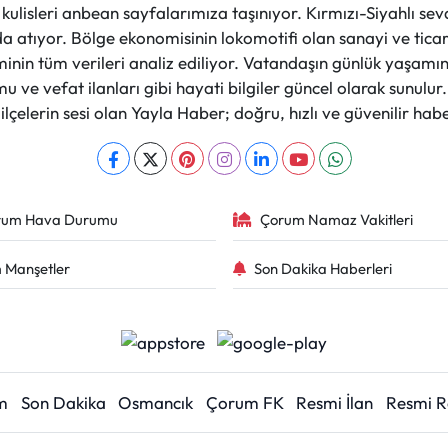
et kulisleri anbean sayfalarımıza taşınıyor. Kırmızı-Siyahlı s
a atıyor. Bölge ekonomisinin lokomotifi olan sanayi ve ticare
nin tüm verileri analiz ediliyor. Vatandaşın günlük yaşamını
 ve vefat ilanları gibi hayati bilgiler güncel olarak sunulu
çelerin sesi olan Yayla Haber; doğru, hızlı ve güvenilir haber
rum Hava Durumu
Çorum Namaz Vakitleri
 Manşetler
Son Dakika Haberleri
m
Son Dakika
Osmancık
Çorum FK
Resmi İlan
Resmi 