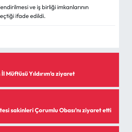
dirilmesi ve iş birliği imkanlarının
çtiği ifade edildi.
İl Müftüsü Yıldırım’a ziyaret
tesi sakinleri Çorumlu Obası’nı ziyaret etti