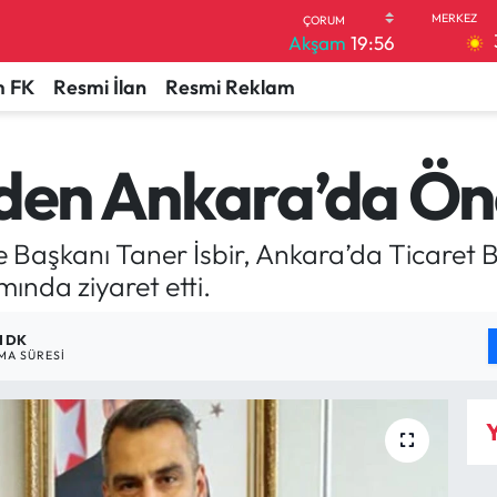
Akşam
19:56
 FK
Resmi İlan
Resmi Reklam
’den Ankara’da Ön
 Başkanı Taner İsbir, Ankara’da Ticaret 
nda ziyaret etti.
1 DK
A SÜRESI
Y