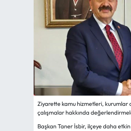
Eğitim
Ekonomi
Güncel
İskilip Haberleri
Kargı Haberleri
Kimdir?
Kültür Sanat
Ziyarette kamu hizmetleri, kurumlar ar
çalışmalar hakkında değerlendirmel
Laçin Haberleri
Başkan Taner İsbir, ilçeye daha etk
Magazin