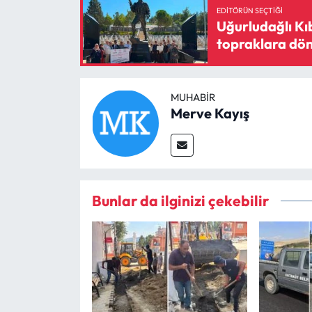
EDITÖRÜN SEÇTIĞI
Uğurludağlı Kıb
topraklara dö
MUHABIR
Merve Kayış
Bunlar da ilginizi çekebilir