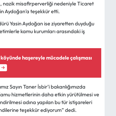
, nazik misafirperverliği nedeniyle Ticaret
n Aydoğan’a teşekkür etti.
dürü Yasin Aydoğan ise ziyaretten duyduğu
etimlerle kamu kurumları arasındaki iş
 köyünde haşereyle mücadele çalışması
ız Sayın Taner İsbir’i bakanlığımızda
mu hizmetlerinin daha etkin yürütülmesi ve
irilmesi adına yapılan bu tür istişareleri
endilerine teşekkür ediyorum” dedi.