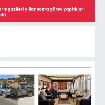
rıs gazileri yıllar sonra görev yaptıkları
ndü