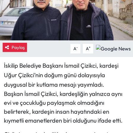
Eğitim
Ekonomi
Güncel
Paylaş
-
+
A
A
İskilip Haberleri
İskilip Belediye Başkanı İsmail Çizikci, kardeşi
Kargı Haberleri
Uğur Çizikci’nin doğum günü dolayısıyla
duygusal bir kutlama mesajı yayımladı.
Kimdir?
Başkan İsmail Çizikci, kardeşliğin yalnızca aynı
Kültür Sanat
evi ve çocukluğu paylaşmak olmadığını
belirterek, kardeşin insan hayatındaki en
Laçin Haberleri
kıymetli emanetlerden biri olduğunu ifade etti.
Magazin