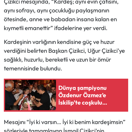
Çizikci mesajında, “Kardeş; aynı evin çatısını,
aynı sofrayı, aynı çocukluğu paylaşmanın
Mecitözü Haberleri
ötesinde, anne ve babadan insana kalan en
kıymetli emanettir” ifadelerine yer verdi.
Oğuzlar Haberleri
Kardeşinin varlığının kendisine güç ve huzur
Ortaköy Haberleri
verdiğini belirten Başkan Çizikci, Uğur Çizikci’ye
sağlıklı, huzurlu, bereketli ve uzun bir ömür
Osmancık Haberleri
temennisinde bulundu.
Otomotiv
Dünya şampiyonu
Resmi İlan
Özdenur Özmez’e
İskilip’te coşkulu
Resmi Reklam
karşılama
Sağlık
Mesajını “İyi ki varsın… İyi ki benim kardeşimsin”
sözleriyle tamamlayan İsmail Çizikci’nin