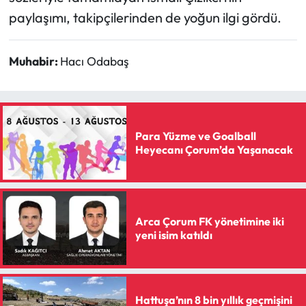
Siyaset
paylaşımı, takipçilerinden de yoğun ilgi gördü.
Spor
Muhabir:
Hacı Odabaş
Sungurlu Haberleri
Turizm
Para Yüzme ve Goalball
Uğurludağ Haberleri
Heyecanı Çorum’da Yaşanacak
Yaşam
Yayla Haber
Arca Çorum FK yönetimine iki
yeni isim katıldı
Yemek Tarifleri
Yerel Haberler
Hattuşa’nın 8 bin yıllık geçmişini