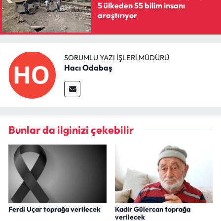
5 ülkeden 55 bilim insanı
araştırıyor
SORUMLU YAZI İŞLERI MÜDÜRÜ
Hacı Odabaş
Bunlar da ilginizi çekebilir
Ferdi Uçar toprağa verilecek
Kadir Gülercan toprağa
verilecek