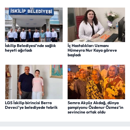
İskilip Belediyesi’nde sağlık
İç Hastalıkları Uzmanı
heyeti ağırladı
Hümeyra Nur Kaya göreve
başladı
LGS İskilip birincisi Berra
Semra Akyüz Akdağ, dünya
Deveci’ye belediyede tebrik
şampiyonu Özdenur Özmez’in
sevincine ortak oldu