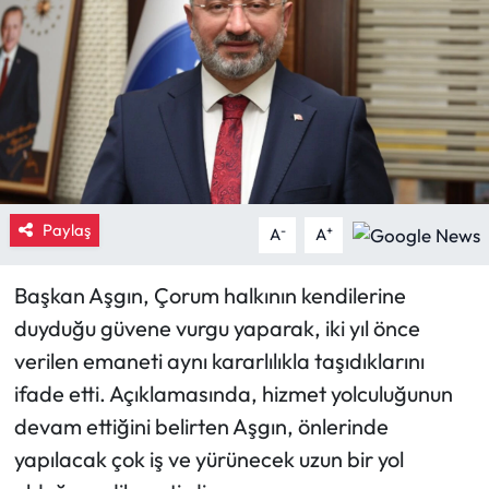
Eğitim
Ekonomi
Güncel
İskilip Haberleri
Paylaş
-
+
A
A
Kargı Haberleri
Başkan Aşgın, Çorum halkının kendilerine
Kimdir?
duyduğu güvene vurgu yaparak, iki yıl önce
verilen emaneti aynı kararlılıkla taşıdıklarını
Kültür Sanat
ifade etti. Açıklamasında, hizmet yolculuğunun
devam ettiğini belirten Aşgın, önlerinde
Laçin Haberleri
yapılacak çok iş ve yürünecek uzun bir yol
Magazin