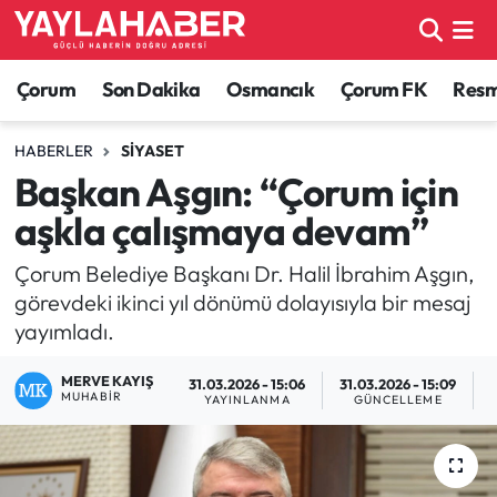
Alaca Haberleri
Çorum Nöbetçi Eczaneler
Çorum
Son Dakika
Osmancık
Çorum FK
Resmi
Bayat Haberleri
Çorum Hava Durumu
HABERLER
SIYASET
Başkan Aşgın: “Çorum için
Bilgi - Keşfet Haberleri
Çorum Namaz Vakitleri
aşkla çalışmaya devam”
Bilim ve Teknoloji
Çorum Trafik Yoğunluk Haritası
Çorum Belediye Başkanı Dr. Halil İbrahim Aşgın,
görevdeki ikinci yıl dönümü dolayısıyla bir mesaj
Boğazkale Haberleri
TFF 1.Lig Puan Durumu ve Fikstür
yayımladı.
Çorum Haberleri
Tüm Manşetler
MERVE KAYIŞ
31.03.2026 - 15:06
31.03.2026 - 15:09
MUHABIR
YAYINLANMA
GÜNCELLEME
Çorum Son Dakika Haberleri
Son Dakika Haberleri
Dodurga Haberleri
Haber Arşivi