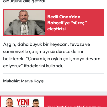
olduğunu dile getirdi.
Mecitözü Haberleri
Bedii Onan’dan
Bahçeli’ye “süreç”
Oğuzlar Haberleri
eleştirisi
Ortaköy Haberleri
Aşgın, daha büyük bir heyecan, tevazu ve
Osmancık Haberleri
samimiyetle çalışmayı sürdüreceklerini
belirterek, “Çorum için aşkla çalışmaya devam
Otomotiv
ediyoruz” ifadelerini kullandı.
Resmi İlan
Muhabir:
Merve Kayış
Resmi Reklam
Sağlık