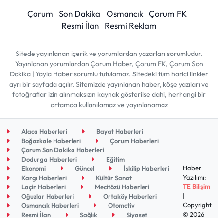
Çorum
Son Dakika
Osmancık
Çorum FK
Resmi İlan
Resmi Reklam
Sitede yayınlanan içerik ve yorumlardan yazarları sorumludur.
Yayınlanan yorumlardan Çorum Haber, Çorum FK, Çorum Son
Dakika | Yayla Haber sorumlu tutulamaz. Sitedeki tüm harici linkler
ayrı bir sayfada açılır. Sitemizde yayınlanan haber, köşe yazıları ve
fotoğraflar izin alınmaksızın kaynak gösterilse dahi, herhangi bir
ortamda kullanılamaz ve yayınlanamaz
Alaca Haberleri
Bayat Haberleri
Boğazkale Haberleri
Çorum Haberleri
Çorum Son Dakika Haberleri
Dodurga Haberleri
Eğitim
Haber
Ekonomi
Güncel
İskilip Haberleri
Yazılımı:
Kargı Haberleri
Kültür Sanat
TE Bilişim
Laçin Haberleri
Mecitözü Haberleri
|
Oğuzlar Haberleri
Ortaköy Haberleri
Copyright
Osmancık Haberleri
Otomotiv
© 2026
Resmi İlan
Sağlık
Siyaset