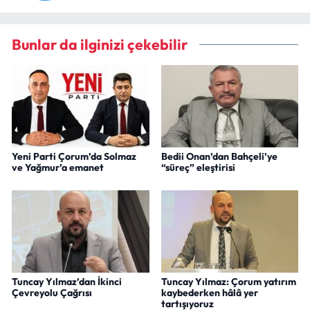
Bunlar da ilginizi çekebilir
Yeni Parti Çorum’da Solmaz
Bedii Onan’dan Bahçeli’ye
ve Yağmur’a emanet
“süreç” eleştirisi
Tuncay Yılmaz’dan İkinci
Tuncay Yılmaz: Çorum yatırım
Çevreyolu Çağrısı
kaybederken hâlâ yer
tartışıyoruz