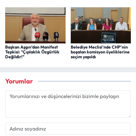
Başkan Aşgın’dan Manifest
Belediye Meclisi’nde CHP'nin
Tepkisi: "Çıplaklık Özgürlük
boşalan komisyon üyeliklerine
Değildir!"
seçim yapıldı
Yorumlar