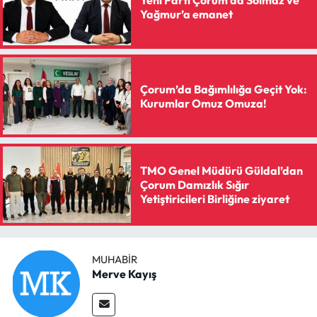
Yeni Parti Çorum’da Solmaz ve
Siyaset
Yağmur’a emanet
Spor
Sungurlu Haberleri
Çorum’da Bağımlılığa Geçit Yok:
Kurumlar Omuz Omuza!
Turizm
Uğurludağ Haberleri
TMO Genel Müdürü Güldal’dan
Çorum Damızlık Sığır
Yaşam
Yetiştiricileri Birliğine ziyaret
Yayla Haber
Yemek Tarifleri
MUHABIR
Merve Kayış
Yerel Haberler