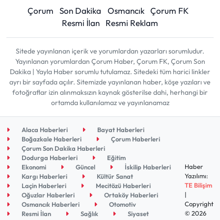
Çorum
Son Dakika
Osmancık
Çorum FK
Resmi İlan
Resmi Reklam
Sitede yayınlanan içerik ve yorumlardan yazarları sorumludur.
Yayınlanan yorumlardan Çorum Haber, Çorum FK, Çorum Son
Dakika | Yayla Haber sorumlu tutulamaz. Sitedeki tüm harici linkler
ayrı bir sayfada açılır. Sitemizde yayınlanan haber, köşe yazıları ve
fotoğraflar izin alınmaksızın kaynak gösterilse dahi, herhangi bir
ortamda kullanılamaz ve yayınlanamaz
Alaca Haberleri
Bayat Haberleri
Boğazkale Haberleri
Çorum Haberleri
Çorum Son Dakika Haberleri
Dodurga Haberleri
Eğitim
Haber
Ekonomi
Güncel
İskilip Haberleri
Yazılımı:
Kargı Haberleri
Kültür Sanat
TE Bilişim
Laçin Haberleri
Mecitözü Haberleri
|
Oğuzlar Haberleri
Ortaköy Haberleri
Copyright
Osmancık Haberleri
Otomotiv
© 2026
Resmi İlan
Sağlık
Siyaset