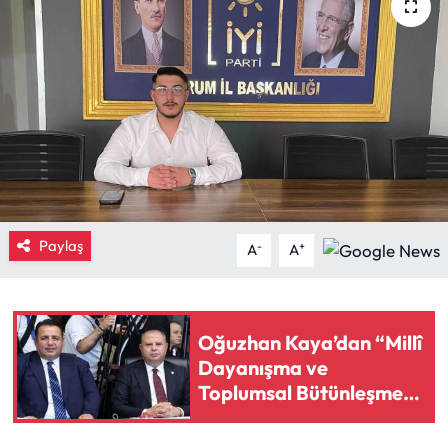
Eğitim
Ekonomi
Güncel
İskilip Haberleri
Kargı Haberleri
Paylaş
-
+
A
A
Kimdir?
Oğuzhan Kaya’dan “Millî
Kültür Sanat
Dayanışma ve
Toplumsal Bütünleşme”
Laçin Haberleri
kanun teklifi açıklaması
Magazin