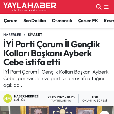
Alaca Haberleri
Çorum Nöbetçi Eczaneler
Çorum
Son Dakika
Osmancık
Çorum FK
Resmi
Bayat Haberleri
Çorum Hava Durumu
HABERLER
SIYASET
İYİ Parti Çorum İl Gençlik
Bilgi - Keşfet Haberleri
Çorum Namaz Vakitleri
Kolları Başkanı Ayberk
Bilim ve Teknoloji
Çorum Trafik Yoğunluk Haritası
Cebe istifa etti
Boğazkale Haberleri
TFF 1.Lig Puan Durumu ve Fikstür
İYİ Parti Çorum İl Gençlik Kolları Başkanı Ayberk
Cebe, görevinden ve partisinden istifa ettiğini
Çorum Haberleri
Tüm Manşetler
açıkladı.
HABER MERKEZI
Çorum Son Dakika Haberleri
Son Dakika Haberleri
22.05.2026 - 18:23
1 DK
EDITÖR
YAYINLANMA
OKUNMA SÜRESI
Dodurga Haberleri
Haber Arşivi