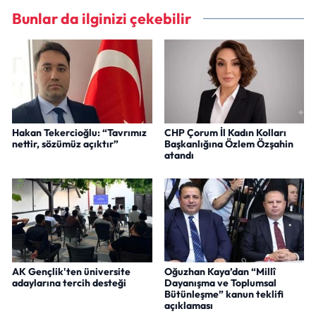
Bunlar da ilginizi çekebilir
Hakan Tekercioğlu: “Tavrımız
CHP Çorum İl Kadın Kolları
nettir, sözümüz açıktır”
Başkanlığına Özlem Özşahin
atandı
AK Gençlik'ten üniversite
Oğuzhan Kaya’dan “Millî
adaylarına tercih desteği
Dayanışma ve Toplumsal
Bütünleşme” kanun teklifi
açıklaması