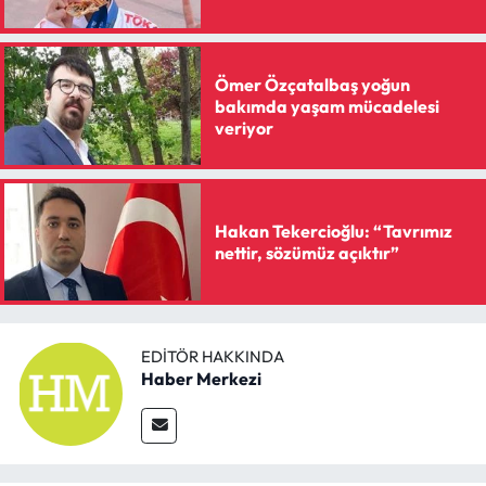
Siyaset
Spor
Ömer Özçatalbaş yoğun
bakımda yaşam mücadelesi
Sungurlu Haberleri
veriyor
Turizm
Uğurludağ Haberleri
Hakan Tekercioğlu: “Tavrımız
nettir, sözümüz açıktır”
Yaşam
Yayla Haber
EDITÖR HAKKINDA
Haber Merkezi
Yemek Tarifleri
Yerel Haberler