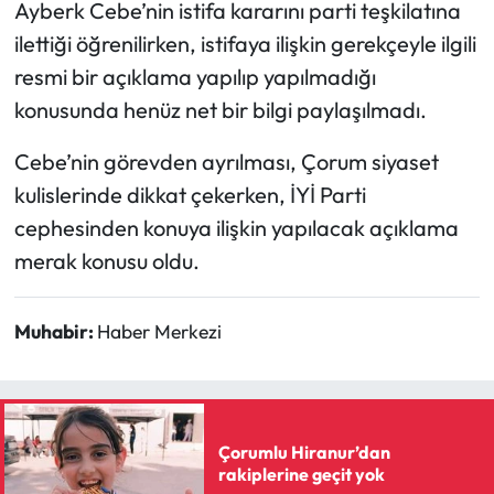
Ayberk Cebe’nin istifa kararını parti teşkilatına
ilettiği öğrenilirken, istifaya ilişkin gerekçeyle ilgili
Mecitözü Haberleri
resmi bir açıklama yapılıp yapılmadığı
Oğuzlar Haberleri
konusunda henüz net bir bilgi paylaşılmadı.
Cebe’nin görevden ayrılması, Çorum siyaset
Ortaköy Haberleri
kulislerinde dikkat çekerken, İYİ Parti
Osmancık Haberleri
cephesinden konuya ilişkin yapılacak açıklama
merak konusu oldu.
Otomotiv
Muhabir:
Haber Merkezi
Resmi İlan
Resmi Reklam
Sağlık
Çorumlu Hiranur’dan
rakiplerine geçit yok