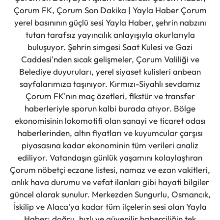
Çorum FK, Çorum Son Dakika | Yayla Haber Çorum
yerel basınının güçlü sesi Yayla Haber, şehrin nabzını
tutan tarafsız yayıncılık anlayışıyla okurlarıyla
buluşuyor. Şehrin simgesi Saat Kulesi ve Gazi
Caddesi'nden sıcak gelişmeler, Çorum Valiliği ve
Belediye duyuruları, yerel siyaset kulisleri anbean
sayfalarımıza taşınıyor. Kırmızı-Siyahlı sevdamız
Çorum FK'nın maç özetleri, fikstür ve transfer
haberleriyle sporun kalbi burada atıyor. Bölge
ekonomisinin lokomotifi olan sanayi ve ticaret odası
haberlerinden, altın fiyatları ve kuyumcular çarşısı
piyasasına kadar ekonominin tüm verileri analiz
ediliyor. Vatandaşın günlük yaşamını kolaylaştıran
Çorum nöbetçi eczane listesi, namaz ve ezan vakitleri,
anlık hava durumu ve vefat ilanları gibi hayati bilgiler
güncel olarak sunulur. Merkezden Sungurlu, Osmancık,
İskilip ve Alaca'ya kadar tüm ilçelerin sesi olan Yayla
Haber; doğru, hızlı ve güvenilir haberciliğin tek