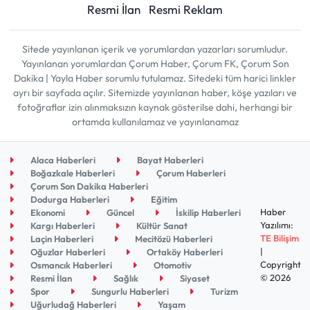
Resmi İlan
Resmi Reklam
Sitede yayınlanan içerik ve yorumlardan yazarları sorumludur.
Yayınlanan yorumlardan Çorum Haber, Çorum FK, Çorum Son
Dakika | Yayla Haber sorumlu tutulamaz. Sitedeki tüm harici linkler
ayrı bir sayfada açılır. Sitemizde yayınlanan haber, köşe yazıları ve
fotoğraflar izin alınmaksızın kaynak gösterilse dahi, herhangi bir
ortamda kullanılamaz ve yayınlanamaz
Alaca Haberleri
Bayat Haberleri
Boğazkale Haberleri
Çorum Haberleri
Çorum Son Dakika Haberleri
Dodurga Haberleri
Eğitim
Haber
Ekonomi
Güncel
İskilip Haberleri
Yazılımı:
Kargı Haberleri
Kültür Sanat
TE Bilişim
Laçin Haberleri
Mecitözü Haberleri
|
Oğuzlar Haberleri
Ortaköy Haberleri
Copyright
Osmancık Haberleri
Otomotiv
© 2026
Resmi İlan
Sağlık
Siyaset
Spor
Sungurlu Haberleri
Turizm
Uğurludağ Haberleri
Yaşam