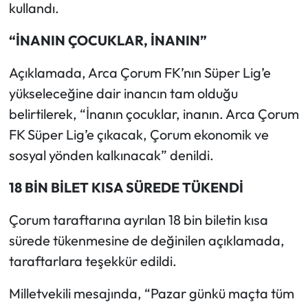
Siyaset
kullandı.
“İNANIN ÇOCUKLAR, İNANIN”
Spor
Açıklamada, Arca Çorum FK’nın Süper Lig’e
Sungurlu Haberleri
yükseleceğine dair inancın tam olduğu
Turizm
belirtilerek, “İnanın çocuklar, inanın. Arca Çorum
FK Süper Lig’e çıkacak, Çorum ekonomik ve
Uğurludağ Haberleri
sosyal yönden kalkınacak” denildi.
Yaşam
18 BİN BİLET KISA SÜREDE TÜKENDİ
Yayla Haber
Çorum taraftarına ayrılan 18 bin biletin kısa
sürede tükenmesine de değinilen açıklamada,
Yemek Tarifleri
taraftarlara teşekkür edildi.
Yerel Haberler
Milletvekili mesajında, “Pazar günkü maçta tüm