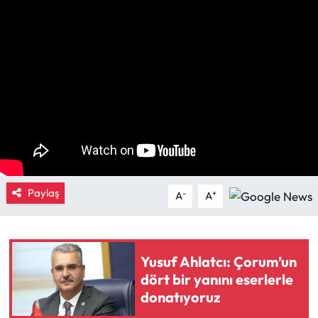
Eğitim
Ekonomi
Güncel
İskilip Haberleri
Kargı Haberleri
Paylaş
-
+
A
A
Kimdir?
Kültür Sanat
Yusuf Ahlatcı: Çorum’un
dört bir yanını eserlerle
Laçin Haberleri
donatıyoruz
Magazin