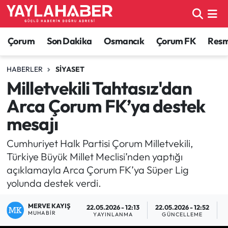
Alaca Haberleri
Çorum Nöbetçi Eczaneler
Çorum
Son Dakika
Osmancık
Çorum FK
Resmi
Bayat Haberleri
Çorum Hava Durumu
HABERLER
SIYASET
Milletvekili Tahtasız'dan
Bilgi - Keşfet Haberleri
Çorum Namaz Vakitleri
Arca Çorum FK’ya destek
Bilim ve Teknoloji
Çorum Trafik Yoğunluk Haritası
mesajı
Boğazkale Haberleri
TFF 1.Lig Puan Durumu ve Fikstür
Cumhuriyet Halk Partisi Çorum Milletvekili,
Türkiye Büyük Millet Meclisi’nden yaptığı
Çorum Haberleri
Tüm Manşetler
açıklamayla Arca Çorum FK’ya Süper Lig
yolunda destek verdi.
Çorum Son Dakika Haberleri
Son Dakika Haberleri
MERVE KAYIŞ
22.05.2026 - 12:13
22.05.2026 - 12:52
MUHABIR
YAYINLANMA
GÜNCELLEME
Dodurga Haberleri
Haber Arşivi