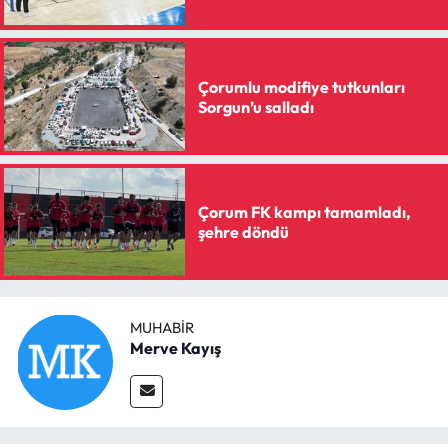
Çorumlu modifiye tutkunları
Sorgun’u salladı
Çorum FK kampı tamamladı,
şehre döndü
MUHABIR
Merve Kayış