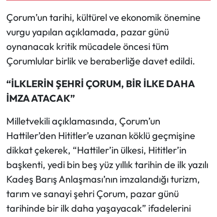
Çorum’un tarihi, kültürel ve ekonomik önemine
Mecitözü Haberleri
vurgu yapılan açıklamada, pazar günü
oynanacak kritik mücadele öncesi tüm
Oğuzlar Haberleri
Çorumlular birlik ve beraberliğe davet edildi.
Ortaköy Haberleri
“İLKLERİN ŞEHRİ ÇORUM, BİR İLKE DAHA
Osmancık Haberleri
İMZA ATACAK”
Milletvekili açıklamasında, Çorum’un
Otomotiv
Hattiler’den Hititler’e uzanan köklü geçmişine
Resmi İlan
dikkat çekerek, “Hattiler’in ülkesi, Hititler’in
başkenti, yedi bin beş yüz yıllık tarihin de ilk yazılı
Resmi Reklam
Kadeş Barış Anlaşması’nın imzalandığı turizm,
tarım ve sanayi şehri Çorum, pazar günü
Sağlık
tarihinde bir ilk daha yaşayacak” ifadelerini