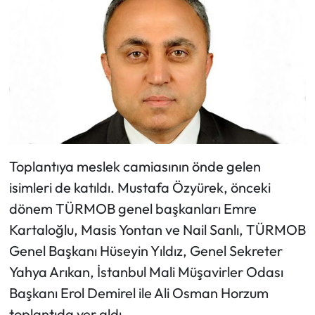
Siyaset
Spor
Sungurlu Haberleri
Turizm
Uğurludağ Haberleri
Toplantıya meslek camiasının önde gelen
Yaşam
isimleri de katıldı. Mustafa Özyürek, önceki
dönem TÜRMOB genel başkanları Emre
Yayla Haber
Kartaloğlu, Masis Yontan ve Nail Sanlı, TÜRMOB
Genel Başkanı Hüseyin Yıldız, Genel Sekreter
Yemek Tarifleri
Yahya Arıkan, İstanbul Mali Müşavirler Odası
Başkanı Erol Demirel ile Ali Osman Horzum
Yerel Haberler
toplantıda yer aldı.