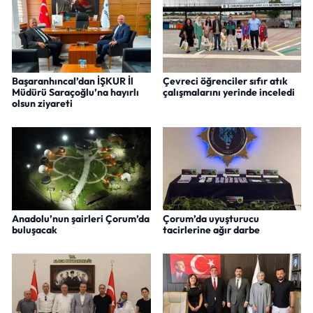
Başaranhıncal’dan İŞKUR İl
Çevreci öğrenciler sıfır atık
Müdürü Saraçoğlu’na hayırlı
çalışmalarını yerinde inceledi
olsun ziyareti
Anadolu’nun şairleri Çorum’da
Çorum’da uyuşturucu
buluşacak
tacirlerine ağır darbe