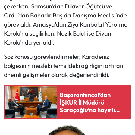
çekerken, Samsun’dan Dilaver Öğütcü ve
Mecitözü Haberleri
Ordu’dan Bahadır Baş da Danışma Meclisi’nde
görev aldı. Amasya’dan Ziya Kanbolat Yürütme
Oğuzlar Haberleri
Kurulu’na seçilirken, Nazik Bulut ise Divan
Kurulu’nda yer aldı.
Ortaköy Haberleri
Söz konusu görevlendirmeler, Karadeniz
Osmancık Haberleri
bölgesinin mesleki temsildeki ağırlığını artıran
önemli gelişmeler olarak değerlendirildi.
Otomotiv
Resmi İlan
Başaranhıncal’dan
İŞKUR İl Müdürü
Resmi Reklam
Saraçoğlu’na hayırlı
olsun ziyareti
Sağlık