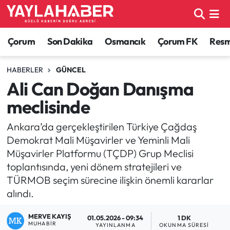
Alaca Haberleri
Çorum Nöbetçi Eczaneler
Çorum
Son Dakika
Osmancık
Çorum FK
Resmi
Bayat Haberleri
Çorum Hava Durumu
HABERLER
GÜNCEL
Ali Can Doğan Danışma
Bilgi - Keşfet Haberleri
Çorum Namaz Vakitleri
meclisinde
Bilim ve Teknoloji
Çorum Trafik Yoğunluk Haritası
Ankara’da gerçekleştirilen Türkiye Çağdaş
Demokrat Mali Müşavirler ve Yeminli Mali
Boğazkale Haberleri
TFF 1.Lig Puan Durumu ve Fikstür
Müşavirler Platformu (TÇDP) Grup Meclisi
toplantısında, yeni dönem stratejileri ve
Çorum Haberleri
Tüm Manşetler
TÜRMOB seçim sürecine ilişkin önemli kararlar
alındı.
Çorum Son Dakika Haberleri
Son Dakika Haberleri
MERVE KAYIŞ
01.05.2026 - 09:34
1 DK
Dodurga Haberleri
Haber Arşivi
MUHABIR
YAYINLANMA
OKUNMA SÜRESI