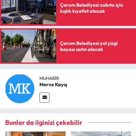
Çorum Belediyesi zabıta için
kışlık kıyafet alacak
Çorum Belediyesi yol çizgi
boyası satın alacak
MUHABIR
Merve Kayış
Bunlar da ilginizi çekebilir