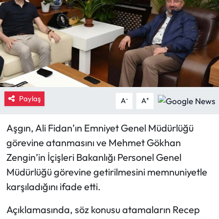
Eğitim
Ekonomi
Güncel
İskilip Haberleri
Paylaş
-
+
A
A
Kargı Haberleri
Aşgın, Ali Fidan’ın Emniyet Genel Müdürlüğü
görevine atanmasını ve Mehmet Gökhan
Kimdir?
Zengin’in İçişleri Bakanlığı Personel Genel
Kültür Sanat
Müdürlüğü görevine getirilmesini memnuniyetle
karşıladığını ifade etti.
Laçin Haberleri
Açıklamasında, söz konusu atamaların Recep
Magazin