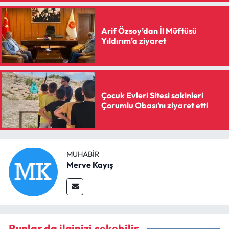
Arif Özsoy’dan İl Müftüsü
Yıldırım’a ziyaret
Çocuk Evleri Sitesi sakinleri
Çorumlu Obası’nı ziyaret etti
MUHABIR
Merve Kayış
Bunlar da ilginizi çekebilir