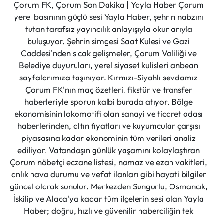
Çorum FK, Çorum Son Dakika | Yayla Haber Çorum
yerel basınının güçlü sesi Yayla Haber, şehrin nabzını
tutan tarafsız yayıncılık anlayışıyla okurlarıyla
buluşuyor. Şehrin simgesi Saat Kulesi ve Gazi
Caddesi'nden sıcak gelişmeler, Çorum Valiliği ve
Belediye duyuruları, yerel siyaset kulisleri anbean
sayfalarımıza taşınıyor. Kırmızı-Siyahlı sevdamız
Çorum FK'nın maç özetleri, fikstür ve transfer
haberleriyle sporun kalbi burada atıyor. Bölge
ekonomisinin lokomotifi olan sanayi ve ticaret odası
haberlerinden, altın fiyatları ve kuyumcular çarşısı
piyasasına kadar ekonominin tüm verileri analiz
ediliyor. Vatandaşın günlük yaşamını kolaylaştıran
Çorum nöbetçi eczane listesi, namaz ve ezan vakitleri,
anlık hava durumu ve vefat ilanları gibi hayati bilgiler
güncel olarak sunulur. Merkezden Sungurlu, Osmancık,
İskilip ve Alaca'ya kadar tüm ilçelerin sesi olan Yayla
Haber; doğru, hızlı ve güvenilir haberciliğin tek