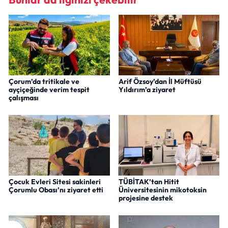
Çorum’da tritikale ve
Arif Özsoy’dan İl Müftüsü
ayçiçeğinde verim tespit
Yıldırım’a ziyaret
çalışması
Çocuk Evleri Sitesi sakinleri
TÜBİTAK’tan Hitit
Çorumlu Obası’nı ziyaret etti
Üniversitesinin mikotoksin
projesine destek