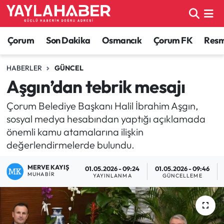
Alaca Haberleri
Çorum Nöbetçi Eczaneler
Çorum
Son Dakika
Osmancık
Çorum FK
Resmi
Bayat Haberleri
Çorum Hava Durumu
HABERLER
GÜNCEL
Aşgın’dan tebrik mesajı
Bilgi - Keşfet Haberleri
Çorum Namaz Vakitleri
Çorum Belediye Başkanı Halil İbrahim Aşgın,
Bilim ve Teknoloji
Çorum Trafik Yoğunluk Haritası
sosyal medya hesabından yaptığı açıklamada
önemli kamu atamalarına ilişkin
Boğazkale Haberleri
TFF 1.Lig Puan Durumu ve Fikstür
değerlendirmelerde bulundu.
Çorum Haberleri
Tüm Manşetler
MERVE KAYIŞ
01.05.2026 - 09:24
01.05.2026 - 09:46
MUHABIR
YAYINLANMA
GÜNCELLEME
Çorum Son Dakika Haberleri
Son Dakika Haberleri
Dodurga Haberleri
Haber Arşivi