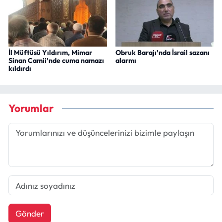
İl Müftüsü Yıldırım, Mimar
Obruk Barajı’nda İsrail sazanı
Sinan Camii’nde cuma namazı
alarmı
kıldırdı
Yorumlar
Gönder