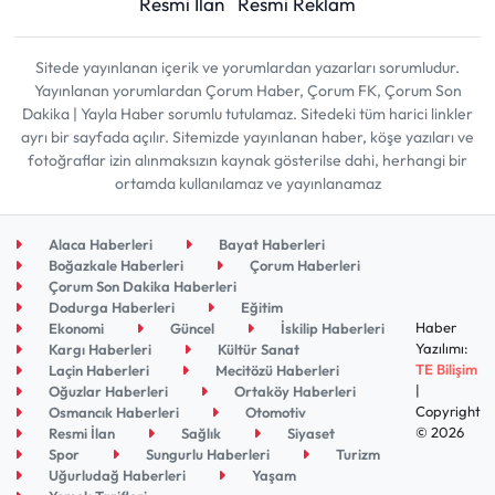
Resmi İlan
Resmi Reklam
Sitede yayınlanan içerik ve yorumlardan yazarları sorumludur.
Yayınlanan yorumlardan Çorum Haber, Çorum FK, Çorum Son
Dakika | Yayla Haber sorumlu tutulamaz. Sitedeki tüm harici linkler
ayrı bir sayfada açılır. Sitemizde yayınlanan haber, köşe yazıları ve
fotoğraflar izin alınmaksızın kaynak gösterilse dahi, herhangi bir
ortamda kullanılamaz ve yayınlanamaz
Alaca Haberleri
Bayat Haberleri
Boğazkale Haberleri
Çorum Haberleri
Çorum Son Dakika Haberleri
Dodurga Haberleri
Eğitim
Haber
Ekonomi
Güncel
İskilip Haberleri
Yazılımı:
Kargı Haberleri
Kültür Sanat
TE Bilişim
Laçin Haberleri
Mecitözü Haberleri
|
Oğuzlar Haberleri
Ortaköy Haberleri
Copyright
Osmancık Haberleri
Otomotiv
© 2026
Resmi İlan
Sağlık
Siyaset
Spor
Sungurlu Haberleri
Turizm
Uğurludağ Haberleri
Yaşam