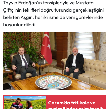
Tayyip Erdoğan’ın tensipleriyle ve Mustafa
Çiftçi’nin teklifleri doğrultusunda gerçekleştiğini
Mecitözü Haberleri
belirten Aşgın, her iki isme de yeni görevlerinde
Oğuzlar Haberleri
başarılar diledi.
Ortaköy Haberleri
Osmancık Haberleri
Otomotiv
Resmi İlan
Resmi Reklam
Sağlık
Çorum’da tritikale ve
ayçiçeğinde verim tespit