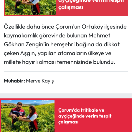
Siyaset
çalışması
Spor
Özellikle daha önce Çorum’un Ortaköy ilçesinde
Sungurlu Haberleri
kaymakamlık görevinde bulunan Mehmet
Gökhan Zengin’in hemşehri bağına da dikkat
Turizm
çeken Aşgın, yapılan atamaların ülkeye ve
millete hayırlı olması temennisinde bulundu.
Uğurludağ Haberleri
Yaşam
Muhabir:
Merve Kayış
Yayla Haber
Yemek Tarifleri
Çorum’da tritikale ve
ayçiçeğinde verim tespit
çalışması
Yerel Haberler