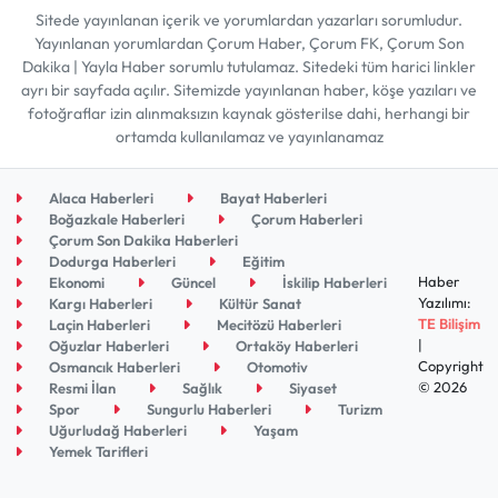
Sitede yayınlanan içerik ve yorumlardan yazarları sorumludur.
Yayınlanan yorumlardan Çorum Haber, Çorum FK, Çorum Son
Dakika | Yayla Haber sorumlu tutulamaz. Sitedeki tüm harici linkler
ayrı bir sayfada açılır. Sitemizde yayınlanan haber, köşe yazıları ve
fotoğraflar izin alınmaksızın kaynak gösterilse dahi, herhangi bir
ortamda kullanılamaz ve yayınlanamaz
Alaca Haberleri
Bayat Haberleri
Boğazkale Haberleri
Çorum Haberleri
Çorum Son Dakika Haberleri
Dodurga Haberleri
Eğitim
Haber
Ekonomi
Güncel
İskilip Haberleri
Yazılımı:
Kargı Haberleri
Kültür Sanat
TE Bilişim
Laçin Haberleri
Mecitözü Haberleri
|
Oğuzlar Haberleri
Ortaköy Haberleri
Copyright
Osmancık Haberleri
Otomotiv
© 2026
Resmi İlan
Sağlık
Siyaset
Spor
Sungurlu Haberleri
Turizm
Uğurludağ Haberleri
Yaşam
Yemek Tarifleri