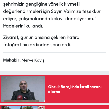
Siyaset
şehrimizin gençliğine yönelik kıymetli
değerlendirmeleri için Sayın Valimize teşekkür
Spor
ediyor, çalışmalarında kolaylıklar diliyorum."
ifadelerini kullandı.
Sungurlu Haberleri
Ziyaret, günün anısına çekilen hatıra
Turizm
fotoğrafının ardından sona erdi.
Uğurludağ Haberleri
Muhabir:
Merve Kayış
Yaşam
Yayla Haber
Obruk Barajı’nda İsrail sazanı
Yemek Tarifleri
alarmı
Yerel Haberler