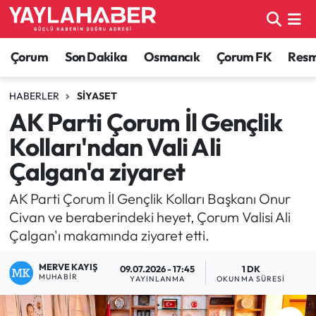
Alaca Haberleri
Çorum Nöbetçi Eczaneler
Çorum
Son Dakika
Osmancık
Çorum FK
Resmi
Bayat Haberleri
Çorum Hava Durumu
HABERLER
SIYASET
AK Parti Çorum İl Gençlik
Bilgi - Keşfet Haberleri
Çorum Namaz Vakitleri
Kolları'ndan Vali Ali
Bilim ve Teknoloji
Çorum Trafik Yoğunluk Haritası
Çalgan'a ziyaret
Boğazkale Haberleri
TFF 1.Lig Puan Durumu ve Fikstür
AK Parti Çorum İl Gençlik Kolları Başkanı Onur
Civan ve beraberindeki heyet, Çorum Valisi Ali
Çorum Haberleri
Tüm Manşetler
Çalgan'ı makamında ziyaret etti.
MERVE KAYIŞ
Çorum Son Dakika Haberleri
Son Dakika Haberleri
09.07.2026 - 17:45
1 DK
MUHABIR
YAYINLANMA
OKUNMA SÜRESI
Dodurga Haberleri
Haber Arşivi