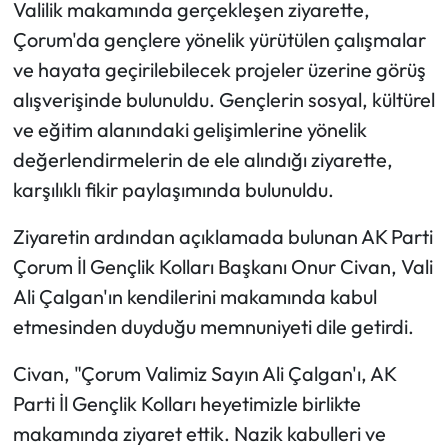
Valilik makamında gerçekleşen ziyarette,
Çorum'da gençlere yönelik yürütülen çalışmalar
Mecitözü Haberleri
ve hayata geçirilebilecek projeler üzerine görüş
Oğuzlar Haberleri
alışverişinde bulunuldu. Gençlerin sosyal, kültürel
ve eğitim alanındaki gelişimlerine yönelik
Ortaköy Haberleri
değerlendirmelerin de ele alındığı ziyarette,
karşılıklı fikir paylaşımında bulunuldu.
Osmancık Haberleri
Ziyaretin ardından açıklamada bulunan AK Parti
Otomotiv
Çorum İl Gençlik Kolları Başkanı Onur Civan, Vali
Ali Çalgan'ın kendilerini makamında kabul
Resmi İlan
etmesinden duyduğu memnuniyeti dile getirdi.
Resmi Reklam
Civan, "Çorum Valimiz Sayın Ali Çalgan'ı, AK
Parti İl Gençlik Kolları heyetimizle birlikte
Sağlık
makamında ziyaret ettik. Nazik kabulleri ve