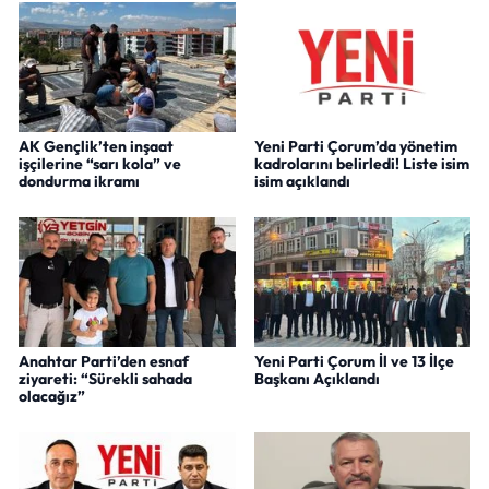
AK Gençlik’ten inşaat
Yeni Parti Çorum’da yönetim
işçilerine “sarı kola” ve
kadrolarını belirledi! Liste isim
dondurma ikramı
isim açıklandı
Anahtar Parti’den esnaf
Yeni Parti Çorum İl ve 13 İlçe
ziyareti: “Sürekli sahada
Başkanı Açıklandı
olacağız”