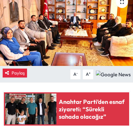
Eğitim
Ekonomi
Güncel
İskilip Haberleri
Kargı Haberleri
Paylaş
-
+
A
A
Kimdir?
Anahtar Parti’den esnaf
Kültür Sanat
ziyareti: “Sürekli
sahada olacağız”
Laçin Haberleri
Magazin