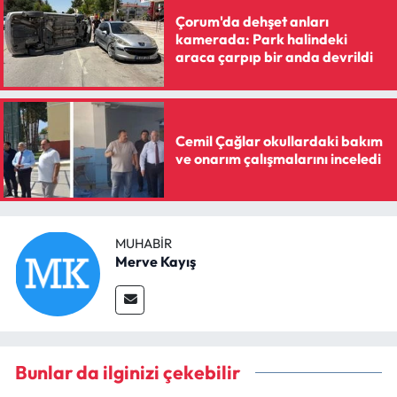
Çorum'da dehşet anları
kamerada: Park halindeki
araca çarpıp bir anda devrildi
Cemil Çağlar okullardaki bakım
ve onarım çalışmalarını inceledi
MUHABIR
Merve Kayış
Bunlar da ilginizi çekebilir