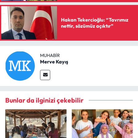
Hakan Tekercioğlu: “Tavrımız
nettir, sözümüz açıktır”
MUHABIR
Merve Kayış
Bunlar da ilginizi çekebilir