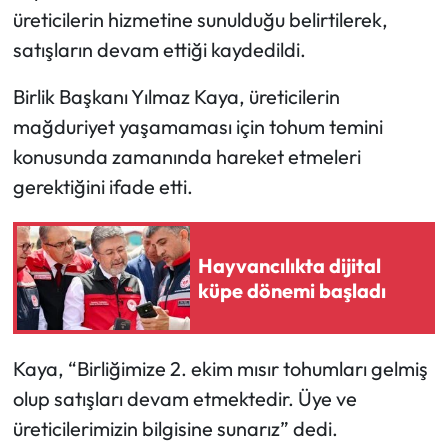
üreticilerin hizmetine sunulduğu belirtilerek,
Mecitözü Haberleri
satışların devam ettiği kaydedildi.
Birlik Başkanı Yılmaz Kaya, üreticilerin
Oğuzlar Haberleri
mağduriyet yaşamaması için tohum temini
Ortaköy Haberleri
konusunda zamanında hareket etmeleri
gerektiğini ifade etti.
Osmancık Haberleri
Otomotiv
Hayvancılıkta dijital
küpe dönemi başladı
Resmi İlan
Resmi Reklam
Kaya, “Birliğimize 2. ekim mısır tohumları gelmiş
olup satışları devam etmektedir. Üye ve
Sağlık
üreticilerimizin bilgisine sunarız” dedi.