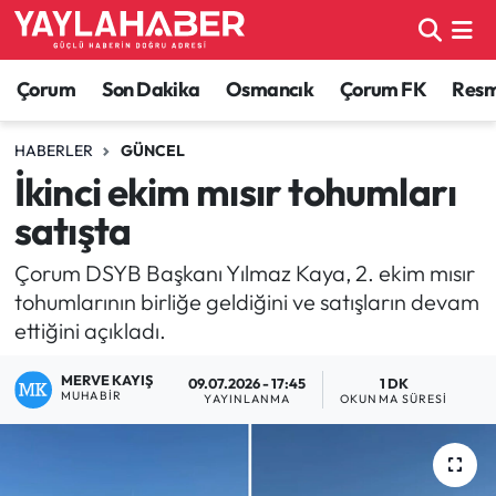
Alaca Haberleri
Çorum Nöbetçi Eczaneler
Çorum
Son Dakika
Osmancık
Çorum FK
Resmi
Bayat Haberleri
Çorum Hava Durumu
HABERLER
GÜNCEL
İkinci ekim mısır tohumları
Bilgi - Keşfet Haberleri
Çorum Namaz Vakitleri
satışta
Bilim ve Teknoloji
Çorum Trafik Yoğunluk Haritası
Çorum DSYB Başkanı Yılmaz Kaya, 2. ekim mısır
tohumlarının birliğe geldiğini ve satışların devam
Boğazkale Haberleri
TFF 1.Lig Puan Durumu ve Fikstür
ettiğini açıkladı.
Çorum Haberleri
Tüm Manşetler
MERVE KAYIŞ
09.07.2026 - 17:45
1 DK
MUHABIR
YAYINLANMA
OKUNMA SÜRESI
Çorum Son Dakika Haberleri
Son Dakika Haberleri
Dodurga Haberleri
Haber Arşivi