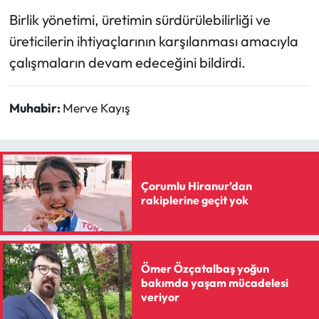
Siyaset
Birlik yönetimi, üretimin sürdürülebilirliği ve
üreticilerin ihtiyaçlarının karşılanması amacıyla
Spor
çalışmaların devam edeceğini bildirdi.
Sungurlu Haberleri
Muhabir:
Merve Kayış
Turizm
Uğurludağ Haberleri
Yaşam
Çorumlu Hiranur’dan
rakiplerine geçit yok
Yayla Haber
Yemek Tarifleri
Ömer Özçatalbaş yoğun
bakımda yaşam mücadelesi
Yerel Haberler
veriyor