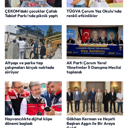
ÇEKOM’daki çocuklar Çatak
TÜGVA Çorum Yaz Okulu’nda
Tabiat Parkı’nda piknik yaptı
renkli etkinlikler
Altyapı ve parke taşı
AK Parti Çorum Yerel
çalışmaları birçok noktada
Yönetimler İl Danışma Meclisi
sürüyor
toplandı
Hayvancılıkta dijital küpe
Gökhan Kerman ve Heyeti
dönemi başladı
Başkan Aşgın ile Bir Araya