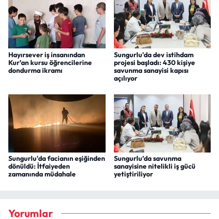
Hayırsever iş insanından
Sungurlu'da dev istihdam
Kur’an kursu öğrencilerine
projesi başladı: 430 kişiye
dondurma ikramı
savunma sanayisi kapısı
açılıyor
Sungurlu'da facianın eşiğinden
Sungurlu’da savunma
dönüldü: İtfaiyeden
sanayisine nitelikli iş gücü
zamanında müdahale
yetiştiriliyor
Yorumlar