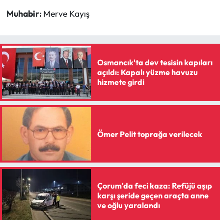
Siyaset
Muhabir:
Merve Kayış
Spor
Sungurlu Haberleri
Osmancık'ta dev tesisin kapıları
açıldı: Kapalı yüzme havuzu
Turizm
hizmete girdi
Uğurludağ Haberleri
Yaşam
Ömer Pelit toprağa verilecek
Yayla Haber
Yemek Tarifleri
Çorum'da feci kaza: Refüjü aşıp
karşı şeride geçen araçta anne
Yerel Haberler
ve oğlu yaralandı