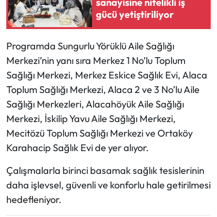
sanayisine nitelikli iş
gücü yetiştiriliyor
Mecitözü Haberleri
Programda Sungurlu Yörüklü Aile Sağlığı
Oğuzlar Haberleri
Merkezi’nin yanı sıra Merkez 1 No’lu Toplum
Ortaköy Haberleri
Sağlığı Merkezi, Merkez Eskice Sağlık Evi, Alaca
Toplum Sağlığı Merkezi, Alaca 2 ve 3 No’lu Aile
Osmancık Haberleri
Sağlığı Merkezleri, Alacahöyük Aile Sağlığı
Merkezi, İskilip Yavu Aile Sağlığı Merkezi,
Otomotiv
Mecitözü Toplum Sağlığı Merkezi ve Ortaköy
Resmi İlan
Karahacip Sağlık Evi de yer alıyor.
Çalışmalarla birinci basamak sağlık tesislerinin
Resmi Reklam
daha işlevsel, güvenli ve konforlu hale getirilmesi
Sağlık
hedefleniyor.