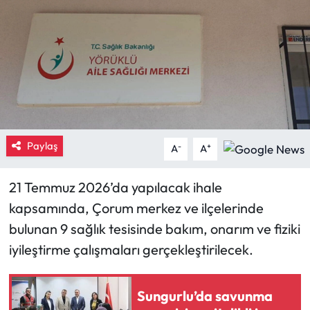
Eğitim
Ekonomi
Güncel
İskilip Haberleri
Paylaş
-
+
A
A
Kargı Haberleri
21 Temmuz 2026’da yapılacak ihale
Kimdir?
kapsamında, Çorum merkez ve ilçelerinde
bulunan 9 sağlık tesisinde bakım, onarım ve fiziki
Kültür Sanat
iyileştirme çalışmaları gerçekleştirilecek.
Laçin Haberleri
Sungurlu’da savunma
Magazin