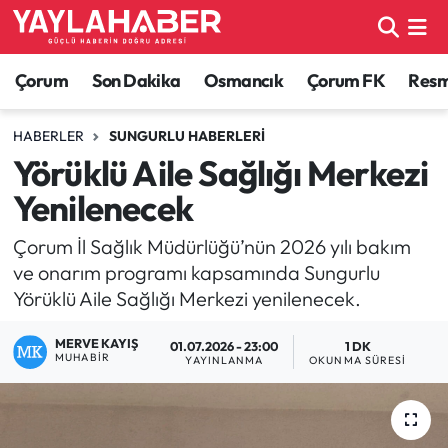
Alaca Haberleri
Çorum Nöbetçi Eczaneler
Çorum
Son Dakika
Osmancık
Çorum FK
Resmi
Bayat Haberleri
Çorum Hava Durumu
HABERLER
SUNGURLU HABERLERI
Yörüklü Aile Sağlığı Merkezi
Bilgi - Keşfet Haberleri
Çorum Namaz Vakitleri
Yenilenecek
Bilim ve Teknoloji
Çorum Trafik Yoğunluk Haritası
Çorum İl Sağlık Müdürlüğü’nün 2026 yılı bakım
ve onarım programı kapsamında Sungurlu
Boğazkale Haberleri
TFF 1.Lig Puan Durumu ve Fikstür
Yörüklü Aile Sağlığı Merkezi yenilenecek.
Çorum Haberleri
Tüm Manşetler
MERVE KAYIŞ
01.07.2026 - 23:00
1 DK
MUHABIR
YAYINLANMA
OKUNMA SÜRESI
Çorum Son Dakika Haberleri
Son Dakika Haberleri
Dodurga Haberleri
Haber Arşivi