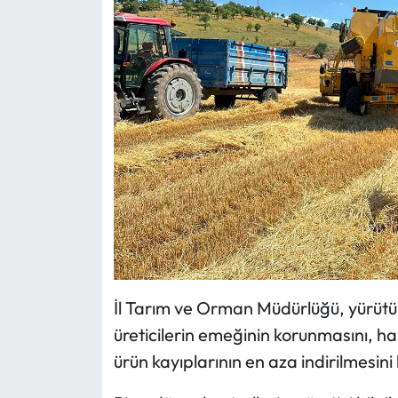
Siyaset
Spor
Sungurlu Haberleri
Turizm
Uğurludağ Haberleri
Yaşam
Yayla Haber
İl Tarım ve Orman Müdürlüğü, yürütüle
Yemek Tarifleri
üreticilerin emeğinin korunmasını, has
ürün kayıplarının en aza indirilmesini 
Yerel Haberler