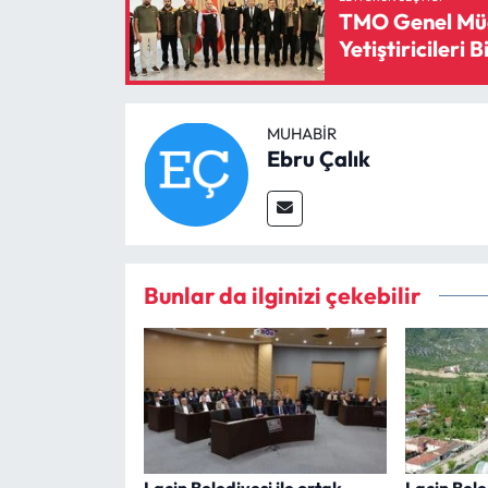
TMO Genel Müd
Yetiştiricileri B
MUHABIR
Ebru Çalık
Bunlar da ilginizi çekebilir
Laçin Belediyesi ile ortak
Laçin Bel