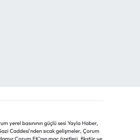
 yerel basınının güçlü sesi Yayla Haber,
ve Gazi Caddesi'nden sıcak gelişmeler, Çorum
evdamız Çorum FK'nın maç özetleri, fikstür ve