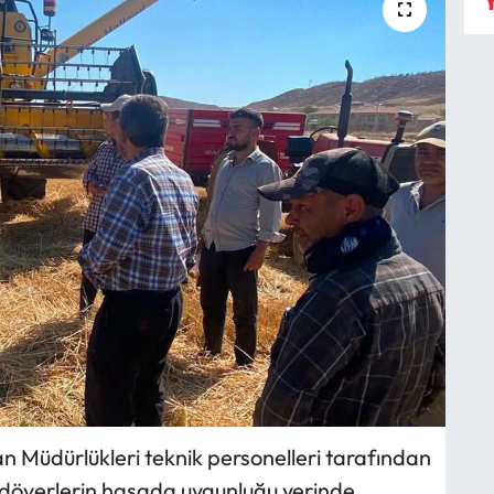
Y
n Müdürlükleri teknik personelleri tarafından
rdöverlerin hasada uygunluğu yerinde