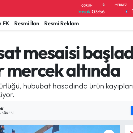
İmsak
03:56
 FK
Resmi İlan
Resmi Reklam
at mesaisi başlad
r mercek altında
rlüğü, hububat hasadında ürün kayıplar
üyor.
DK
 SÜRESI