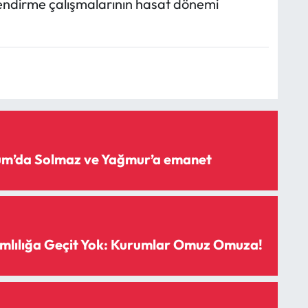
gilendirme çalışmalarının hasat dönemi
rum’da Solmaz ve Yağmur’a emanet
mlılığa Geçit Yok: Kurumlar Omuz Omuza!