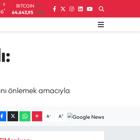
DOLAR
°
16
47,6704
0
EURO
55,0406
-0.08
STERLİN
64,2143
0
GRAM ALTIN
ı:
6500.87
0.12
BİST100
13.799
70
BITCOIN
64.643,95
0.16
ını önlemek amacıyla
-
+
A
A