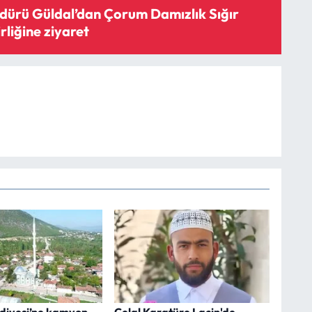
ürü Güldal’dan Çorum Damızlık Sığır
irliğine ziyaret
ediyesi’ne kamyon
Celal Karatüre Laçin'de