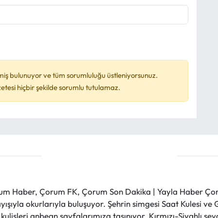
miş bulunuyor ve tüm sorumluluğu üstleniyorsunuz.
esi hiçbir şekilde sorumlu tutulamaz.
m Haber, Çorum FK, Çorum Son Dakika | Yayla Haber Çorum
layışıyla okurlarıyla buluşuyor. Şehrin simgesi Saat Kulesi 
et kulisleri anbean sayfalarımıza taşınıyor. Kırmızı-Siyahlı s