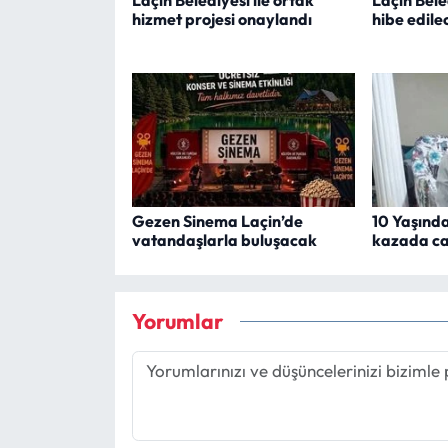
hizmet projesi onaylandı
hibe edile
Gezen Sinema Laçin’de
10 Yaşınd
vatandaşlarla buluşacak
kazada ca
Yorumlar