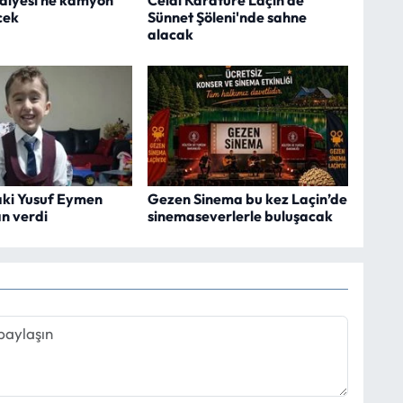
cek
Sünnet Şöleni'nde sahne
alacak
aki Yusuf Eymen
Gezen Sinema bu kez Laçin’de
n verdi
sinemaseverlerle buluşacak