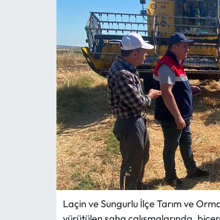
Eğitim
Ekonomi
Güncel
İskilip Haberleri
Kargı Haberleri
Kimdir?
Kültür Sanat
Laçin Haberleri
Laçin ve Sungurlu İlçe Tarım ve Orma
yürütülen saha çalışmalarında, biçe
Magazin