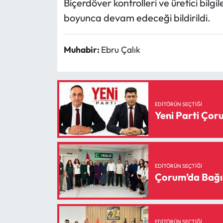
Biçerdöver kontrolleri ve üretici bil
boyunca devam edeceği bildirildi.
Muhabir:
Ebru Çalık
EDITÖRÜN SEÇTIĞI
Yeni Parti Ço
EDITÖRÜN SEÇTIĞI
Çorum’da Bağı
EDITÖRÜN SEÇTIĞI