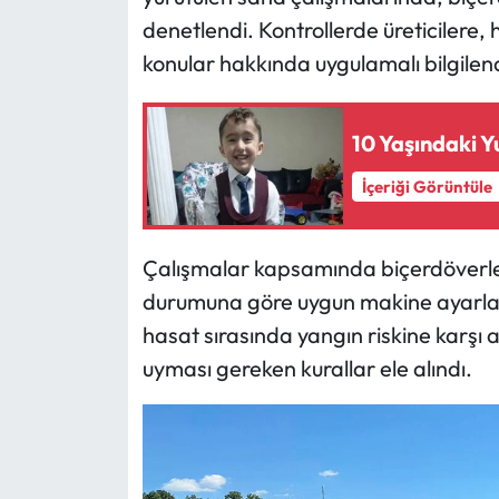
denetlendi. Kontrollerde üreticilere,
Mecitözü Haberleri
konular hakkında uygulamalı bilgilen
Oğuzlar Haberleri
10 Yaşındaki 
Ortaköy Haberleri
İçeriği Görüntüle
Osmancık Haberleri
Çalışmalar kapsamında biçerdöverleri
Otomotiv
durumuna göre uygun makine ayarların
hasat sırasında yangın riskine karşı a
Resmi İlan
uyması gereken kurallar ele alındı.
Resmi Reklam
Sağlık