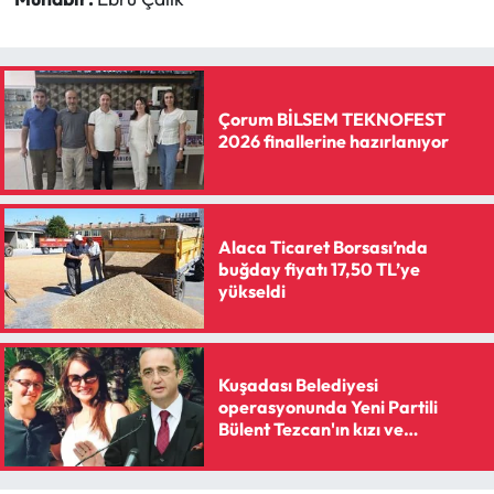
Siyaset
Spor
Sungurlu Haberleri
Çorum BİLSEM TEKNOFEST
2026 finallerine hazırlanıyor
Turizm
Uğurludağ Haberleri
Alaca Ticaret Borsası’nda
buğday fiyatı 17,50 TL’ye
Yaşam
yükseldi
Yayla Haber
Kuşadası Belediyesi
Yemek Tarifleri
operasyonunda Yeni Partili
Bülent Tezcan'ın kızı ve
damadına gözaltı kararı
Yerel Haberler