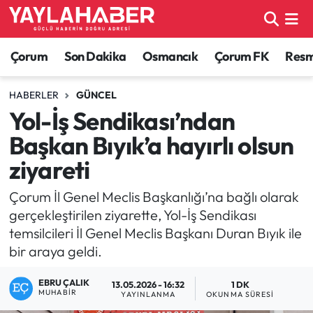
Alaca Haberleri
Çorum Nöbetçi Eczaneler
Çorum
Son Dakika
Osmancık
Çorum FK
Resmi
Bayat Haberleri
Çorum Hava Durumu
HABERLER
GÜNCEL
Yol-İş Sendikası’ndan
Bilgi - Keşfet Haberleri
Çorum Namaz Vakitleri
Başkan Bıyık’a hayırlı olsun
Bilim ve Teknoloji
Çorum Trafik Yoğunluk Haritası
ziyareti
Boğazkale Haberleri
TFF 1.Lig Puan Durumu ve Fikstür
Çorum İl Genel Meclis Başkanlığı’na bağlı olarak
gerçekleştirilen ziyarette, Yol-İş Sendikası
Çorum Haberleri
Tüm Manşetler
temsilcileri İl Genel Meclis Başkanı Duran Bıyık ile
bir araya geldi.
Çorum Son Dakika Haberleri
Son Dakika Haberleri
EBRU ÇALIK
13.05.2026 - 16:32
1 DK
MUHABIR
YAYINLANMA
OKUNMA SÜRESI
Dodurga Haberleri
Haber Arşivi