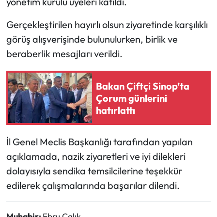
yönetim kurulu üyeleri katıldı.
Mecitözü Haberleri
Gerçekleştirilen hayırlı olsun ziyaretinde karşılıklı
görüş alışverişinde bulunulurken, birlik ve
Oğuzlar Haberleri
beraberlik mesajları verildi.
Ortaköy Haberleri
Bakan Çiftçi Sinop’ta
Osmancık Haberleri
Çorum günlerini
hatırlattı
Otomotiv
İl Genel Meclis Başkanlığı tarafından yapılan
Resmi İlan
açıklamada, nazik ziyaretleri ve iyi dilekleri
dolayısıyla sendika temsilcilerine teşekkür
Resmi Reklam
edilerek çalışmalarında başarılar dilendi.
Sağlık
Muhabir:
Ebru Çalık