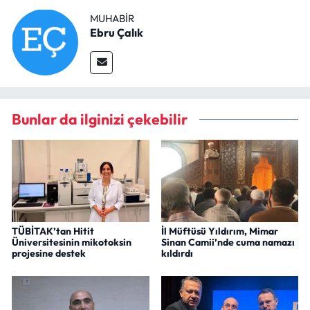
MUHABIR
Ebru Çalık
Bunlar da ilginizi çekebilir
TÜBİTAK’tan Hitit
İl Müftüsü Yıldırım, Mimar
Üniversitesinin mikotoksin
Sinan Camii’nde cuma namazı
projesine destek
kıldırdı