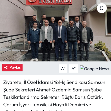
Eğitim
Ekonomi
Güncel
İskilip Haberleri
Kargı Haberleri
Paylaş
-
+
A
A
Kimdir?
Ziyarete, İl Özel İdaresi Yol-İş Sendikası Samsun
Kültür Sanat
Şube Sekreteri Ahmet Özdemir, Samsun Şube
Teşkilatlandırma Sekreteri Rüştü Barış Öztürk,
Laçin Haberleri
Çorum İşyeri Temsilcisi Hayati Demirci ve
Magazin