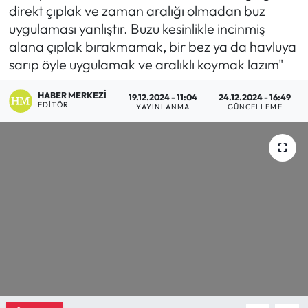
direkt çıplak ve zaman aralığı olmadan buz
Eğitim
uygulaması yanlıştır. Buzu kesinlikle incinmiş
alana çıplak bırakmamak, bir bez ya da havluya
Ekonomi
sarıp öyle uygulamak ve aralıklı koymak lazım"
Güncel
HABER MERKEZI
19.12.2024 - 11:04
24.12.2024 - 16:49
EDITÖR
YAYINLANMA
GÜNCELLEME
İskilip Haberleri
Kargı Haberleri
Kimdir?
Kültür Sanat
Laçin Haberleri
Magazin