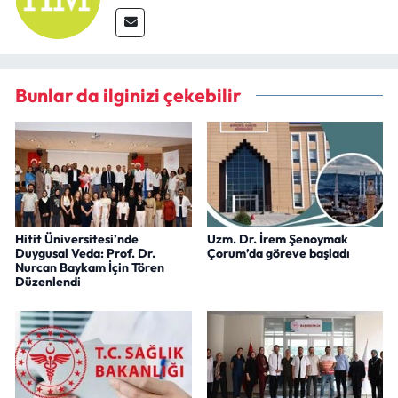
Bunlar da ilginizi çekebilir
Hitit Üniversitesi’nde
Uzm. Dr. İrem Şenoymak
Duygusal Veda: Prof. Dr.
Çorum’da göreve başladı
Nurcan Baykam İçin Tören
Düzenlendi