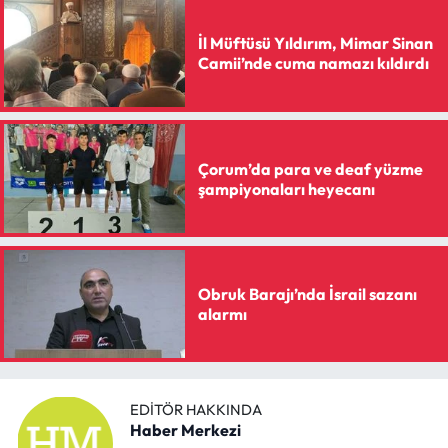
İl Müftüsü Yıldırım, Mimar Sinan
Camii’nde cuma namazı kıldırdı
Çorum’da para ve deaf yüzme
şampiyonaları heyecanı
Obruk Barajı’nda İsrail sazanı
alarmı
EDITÖR HAKKINDA
Haber Merkezi