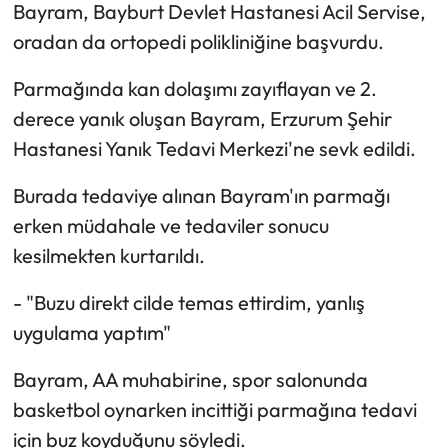
Siyaset
Bayram, Bayburt Devlet Hastanesi Acil Servise,
oradan da ortopedi polikliniğine başvurdu.
Spor
Parmağında kan dolaşımı zayıflayan ve 2.
Sungurlu Haberleri
derece yanık oluşan Bayram, Erzurum Şehir
Hastanesi Yanık Tedavi Merkezi'ne sevk edildi.
Turizm
Burada tedaviye alınan Bayram'ın parmağı
Uğurludağ Haberleri
erken müdahale ve tedaviler sonucu
kesilmekten kurtarıldı.
Yaşam
- "Buzu direkt cilde temas ettirdim, yanlış
Yayla Haber
uygulama yaptım"
Yemek Tarifleri
Bayram, AA muhabirine, spor salonunda
basketbol oynarken incittiği parmağına tedavi
Yerel Haberler
için buz koyduğunu söyledi.