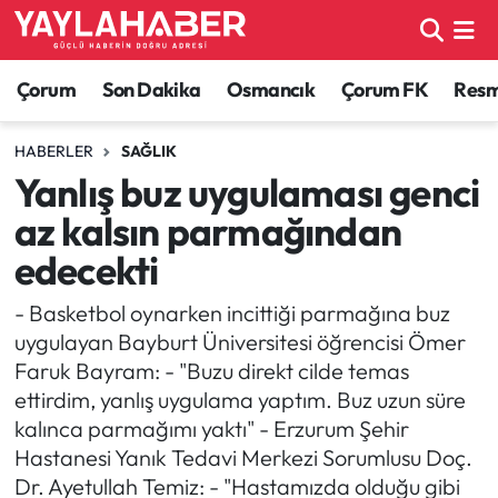
Alaca Haberleri
Çorum Nöbetçi Eczaneler
Çorum
Son Dakika
Osmancık
Çorum FK
Resmi
Bayat Haberleri
Çorum Hava Durumu
HABERLER
SAĞLIK
Yanlış buz uygulaması genci
Bilgi - Keşfet Haberleri
Çorum Namaz Vakitleri
az kalsın parmağından
Bilim ve Teknoloji
Çorum Trafik Yoğunluk Haritası
edecekti
Boğazkale Haberleri
TFF 1.Lig Puan Durumu ve Fikstür
- Basketbol oynarken incittiği parmağına buz
uygulayan Bayburt Üniversitesi öğrencisi Ömer
Çorum Haberleri
Tüm Manşetler
Faruk Bayram: - "Buzu direkt cilde temas
ettirdim, yanlış uygulama yaptım. Buz uzun süre
Çorum Son Dakika Haberleri
Son Dakika Haberleri
kalınca parmağımı yaktı" - Erzurum Şehir
Hastanesi Yanık Tedavi Merkezi Sorumlusu Doç.
Dodurga Haberleri
Haber Arşivi
Dr. Ayetullah Temiz: - "Hastamızda olduğu gibi