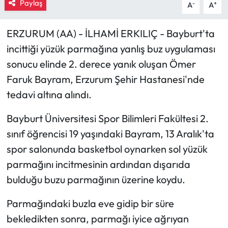
Paylaş
-
+
A
A
Mecitözü Haberleri
ERZURUM (AA) - İLHAMİ ERKILIÇ - Bayburt'ta
incittiği yüzük parmağına yanlış buz uygulaması
Oğuzlar Haberleri
sonucu elinde 2. derece yanık oluşan Ömer
Ortaköy Haberleri
Faruk Bayram, Erzurum Şehir Hastanesi'nde
tedavi altına alındı.
Osmancık Haberleri
Bayburt Üniversitesi Spor Bilimleri Fakültesi 2.
Otomotiv
sınıf öğrencisi 19 yaşındaki Bayram, 13 Aralık'ta
spor salonunda basketbol oynarken sol yüzük
Resmi İlan
parmağını incitmesinin ardından dışarıda
bulduğu buzu parmağının üzerine koydu.
Resmi Reklam
Parmağındaki buzla eve gidip bir süre
Sağlık
bekledikten sonra, parmağı iyice ağrıyan