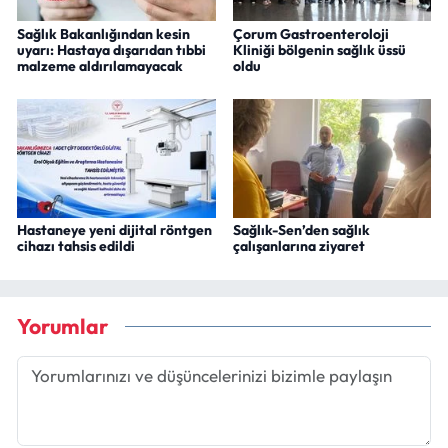
Sağlık Bakanlığından kesin
Çorum Gastroenteroloji
uyarı: Hastaya dışarıdan tıbbi
Kliniği bölgenin sağlık üssü
malzeme aldırılamayacak
oldu
Hastaneye yeni dijital röntgen
Sağlık-Sen’den sağlık
cihazı tahsis edildi
çalışanlarına ziyaret
Yorumlar