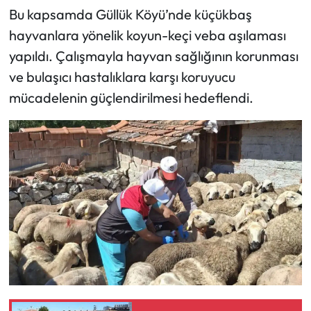
Bu kapsamda Güllük Köyü’nde küçükbaş
Mecitözü Haberleri
hayvanlara yönelik koyun-keçi veba aşılaması
yapıldı. Çalışmayla hayvan sağlığının korunması
Oğuzlar Haberleri
ve bulaşıcı hastalıklara karşı koruyucu
mücadelenin güçlendirilmesi hedeflendi.
Ortaköy Haberleri
Osmancık Haberleri
Otomotiv
Resmi İlan
Resmi Reklam
Sağlık