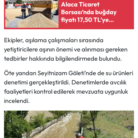
Siyaset
Alaca Ticaret
Borsası’nda buğday
Spor
fiyatı 17,50 TL’ye
yükseldi
Sungurlu Haberleri
Ekipler, aşılama çalışmaları sırasında
yetiştiricilere aşının önemi ve alınması gereken
Turizm
tedbirler hakkında bilgilendirmede bulundu.
Uğurludağ Haberleri
Öte yandan Seyitnizam Göleti’nde de su ürünleri
Yaşam
denetimi gerçekleştirildi. Denetimlerde avcılık
faaliyetleri kontrol edilerek mevzuata uygunluk
Yayla Haber
incelendi.
Yemek Tarifleri
Yerel Haberler