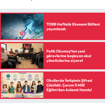
TOBB Haftalık Ekonomi Bülteni
yayımlandı
Fatih Okumuş’tan yeni
görevlerine başlayan okul
yöneticilerine ziyaret
Okullarda İletişimin Şifresi
Çözüldü: Çorum İl Millî
Eğitim’den Anlamlı Hamle!