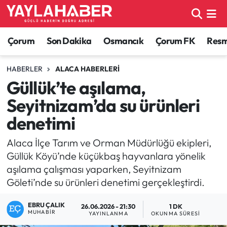
Alaca Haberleri
Çorum Nöbetçi Eczaneler
Çorum
Son Dakika
Osmancık
Çorum FK
Resmi
Bayat Haberleri
Çorum Hava Durumu
HABERLER
ALACA HABERLERI
Güllük’te aşılama,
Bilgi - Keşfet Haberleri
Çorum Namaz Vakitleri
Seyitnizam’da su ürünleri
Bilim ve Teknoloji
Çorum Trafik Yoğunluk Haritası
denetimi
Boğazkale Haberleri
TFF 1.Lig Puan Durumu ve Fikstür
Alaca İlçe Tarım ve Orman Müdürlüğü ekipleri,
Güllük Köyü’nde küçükbaş hayvanlara yönelik
Çorum Haberleri
Tüm Manşetler
aşılama çalışması yaparken, Seyitnizam
Göleti’nde su ürünleri denetimi gerçekleştirdi.
Çorum Son Dakika Haberleri
Son Dakika Haberleri
EBRU ÇALIK
26.06.2026 - 21:30
1 DK
MUHABIR
YAYINLANMA
OKUNMA SÜRESI
Dodurga Haberleri
Haber Arşivi