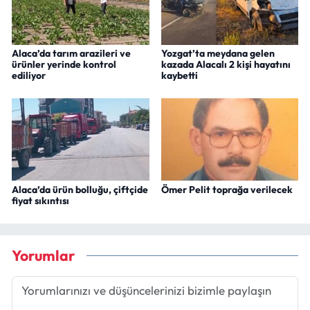
Alaca’da tarım arazileri ve
Yozgat’ta meydana gelen
ürünler yerinde kontrol
kazada Alacalı 2 kişi hayatını
ediliyor
kaybetti
Alaca’da ürün bolluğu, çiftçide
Ömer Pelit toprağa verilecek
fiyat sıkıntısı
Yorumlar