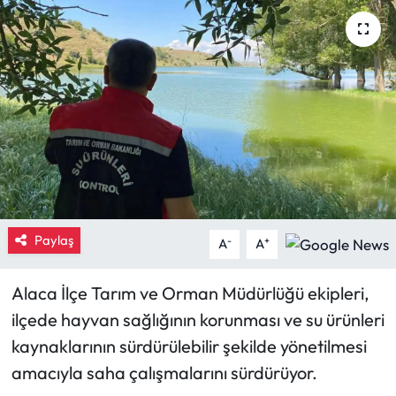
Eğitim
Ekonomi
Güncel
İskilip Haberleri
Kargı Haberleri
Paylaş
-
+
A
A
Kimdir?
Alaca İlçe Tarım ve Orman Müdürlüğü ekipleri,
Kültür Sanat
ilçede hayvan sağlığının korunması ve su ürünleri
kaynaklarının sürdürülebilir şekilde yönetilmesi
Laçin Haberleri
amacıyla saha çalışmalarını sürdürüyor.
Magazin