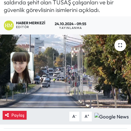
saldırıda şehit olan TUSAŞ çalışanları ve bir
güvenlik görevlisinin isimlerini açıkladı.
Eğitim
HABER MERKEZI
24.10.2024 - 09:55
Ekonomi
EDITÖR
YAYINLANMA
Güncel
İskilip Haberleri
Kargı Haberleri
Kimdir?
Kültür Sanat
Laçin Haberleri
Paylaş
-
+
A
A
Magazin