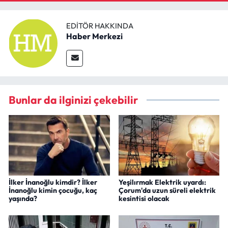
Siyaset
EDITÖR HAKKINDA
Spor
Haber Merkezi
Sungurlu Haberleri
Turizm
Bunlar da ilginizi çekebilir
Uğurludağ Haberleri
Yaşam
Yayla Haber
İlker İnanoğlu kimdir? İlker
Yeşilırmak Elektrik uyardı:
Yemek Tarifleri
İnanoğlu kimin çocuğu, kaç
Çorum'da uzun süreli elektrik
yaşında?
kesintisi olacak
Yerel Haberler