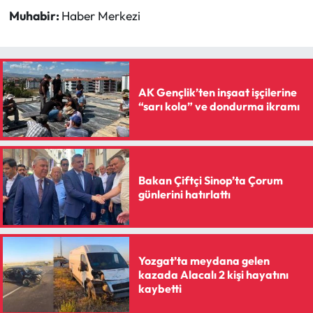
Muhabir:
Haber Merkezi
Mecitözü Haberleri
Oğuzlar Haberleri
AK Gençlik’ten inşaat işçilerine
Ortaköy Haberleri
“sarı kola” ve dondurma ikramı
Osmancık Haberleri
Otomotiv
Bakan Çiftçi Sinop’ta Çorum
günlerini hatırlattı
Resmi İlan
Resmi Reklam
Yozgat’ta meydana gelen
kazada Alacalı 2 kişi hayatını
Sağlık
kaybetti