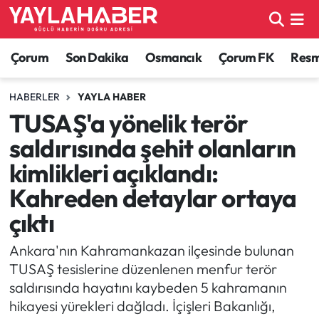
Alaca Haberleri
Çorum Nöbetçi Eczaneler
Çorum
Son Dakika
Osmancık
Çorum FK
Resmi
Bayat Haberleri
Çorum Hava Durumu
HABERLER
YAYLA HABER
TUSAŞ'a yönelik terör
Bilgi - Keşfet Haberleri
Çorum Namaz Vakitleri
saldırısında şehit olanların
Bilim ve Teknoloji
Çorum Trafik Yoğunluk Haritası
kimlikleri açıklandı:
Kahreden detaylar ortaya
Boğazkale Haberleri
TFF 1.Lig Puan Durumu ve Fikstür
çıktı
Çorum Haberleri
Tüm Manşetler
Ankara'nın Kahramankazan ilçesinde bulunan
TUSAŞ tesislerine düzenlenen menfur terör
Çorum Son Dakika Haberleri
Son Dakika Haberleri
saldırısında hayatını kaybeden 5 kahramanın
hikayesi yürekleri dağladı. İçişleri Bakanlığı,
Dodurga Haberleri
Haber Arşivi