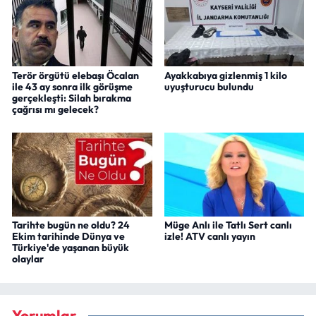
Terör örgütü elebaşı Öcalan
Ayakkabıya gizlenmiş 1 kilo
ile 43 ay sonra ilk görüşme
uyuşturucu bulundu
gerçekleşti: Silah bırakma
çağrısı mı gelecek?
Tarihte bugün ne oldu? 24
Müge Anlı ile Tatlı Sert canlı
Ekim tarihinde Dünya ve
izle! ATV canlı yayın
Türkiye'de yaşanan büyük
olaylar
Yorumlar