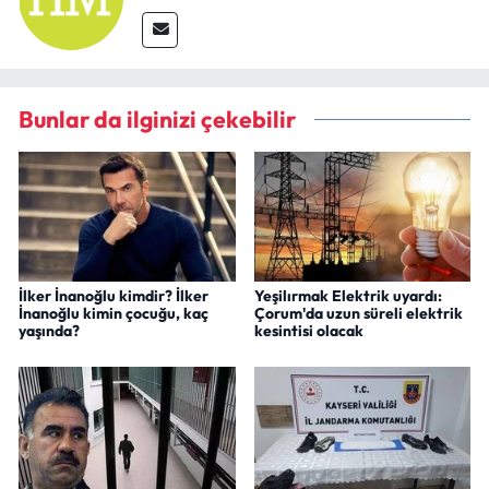
Siyaset
Spor
Bunlar da ilginizi çekebilir
Sungurlu Haberleri
Turizm
Uğurludağ Haberleri
Yaşam
İlker İnanoğlu kimdir? İlker
Yeşilırmak Elektrik uyardı:
İnanoğlu kimin çocuğu, kaç
Çorum'da uzun süreli elektrik
yaşında?
kesintisi olacak
Yayla Haber
Yemek Tarifleri
Yerel Haberler