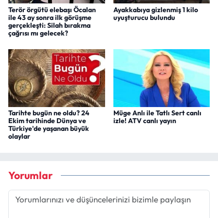
Terör örgütü elebaşı Öcalan
Ayakkabıya gizlenmiş 1 kilo
ile 43 ay sonra ilk görüşme
uyuşturucu bulundu
gerçekleşti: Silah bırakma
çağrısı mı gelecek?
Tarihte bugün ne oldu? 24
Müge Anlı ile Tatlı Sert canlı
Ekim tarihinde Dünya ve
izle! ATV canlı yayın
Türkiye'de yaşanan büyük
olaylar
Yorumlar