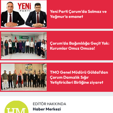
Yeni Parti Çorum’da Solmaz ve
Mecitözü Haberleri
Yağmur’a emanet
Oğuzlar Haberleri
Ortaköy Haberleri
Çorum’da Bağımlılığa Geçit Yok:
Kurumlar Omuz Omuza!
Osmancık Haberleri
Otomotiv
TMO Genel Müdürü Güldal’dan
Resmi İlan
Çorum Damızlık Sığır
Yetiştiricileri Birliğine ziyaret
Resmi Reklam
Sağlık
EDITÖR HAKKINDA
Haber Merkezi