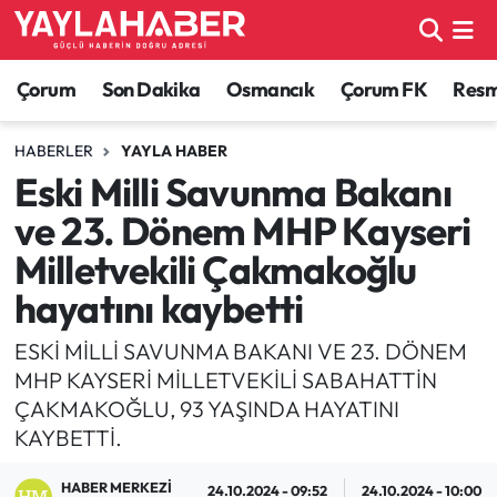
Alaca Haberleri
Çorum Nöbetçi Eczaneler
Çorum
Son Dakika
Osmancık
Çorum FK
Resmi
Bayat Haberleri
Çorum Hava Durumu
HABERLER
YAYLA HABER
Eski Milli Savunma Bakanı
Bilgi - Keşfet Haberleri
Çorum Namaz Vakitleri
ve 23. Dönem MHP Kayseri
Bilim ve Teknoloji
Çorum Trafik Yoğunluk Haritası
Milletvekili Çakmakoğlu
hayatını kaybetti
Boğazkale Haberleri
TFF 1.Lig Puan Durumu ve Fikstür
ESKİ MİLLİ SAVUNMA BAKANI VE 23. DÖNEM
Çorum Haberleri
Tüm Manşetler
MHP KAYSERİ MİLLETVEKİLİ SABAHATTİN
ÇAKMAKOĞLU, 93 YAŞINDA HAYATINI
Çorum Son Dakika Haberleri
Son Dakika Haberleri
KAYBETTİ.
Dodurga Haberleri
Haber Arşivi
HABER MERKEZI
24.10.2024 - 09:52
24.10.2024 - 10:00