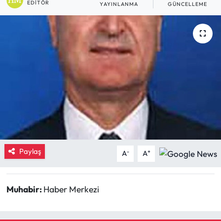
EDITÖR
YAYINLANMA
GÜNCELLEME
Eğitim
Ekonomi
Güncel
İskilip Haberleri
Kargı Haberleri
Kimdir?
Paylaş
-
+
A
A
Kültür Sanat
Muhabir:
Haber Merkezi
Laçin Haberleri
Magazin