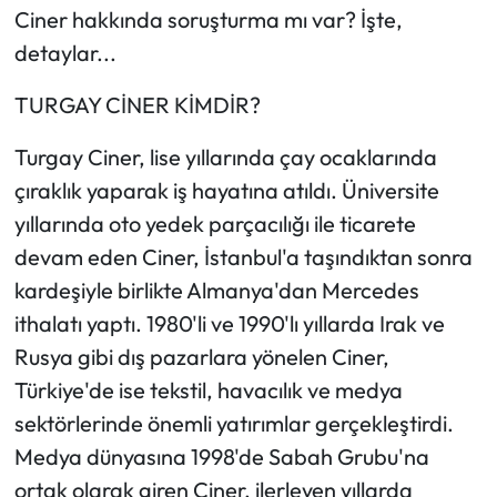
Siyaset
Ciner hakkında soruşturma mı var? İşte,
detaylar...
Spor
TURGAY CİNER KİMDİR?
Sungurlu Haberleri
Turgay Ciner, lise yıllarında çay ocaklarında
Turizm
çıraklık yaparak iş hayatına atıldı. Üniversite
yıllarında oto yedek parçacılığı ile ticarete
Uğurludağ Haberleri
devam eden Ciner, İstanbul'a taşındıktan sonra
kardeşiyle birlikte Almanya'dan Mercedes
Yaşam
ithalatı yaptı. 1980'li ve 1990'lı yıllarda Irak ve
Yayla Haber
Rusya gibi dış pazarlara yönelen Ciner,
Türkiye'de ise tekstil, havacılık ve medya
Yemek Tarifleri
sektörlerinde önemli yatırımlar gerçekleştirdi.
Medya dünyasına 1998'de Sabah Grubu'na
Yerel Haberler
ortak olarak giren Ciner, ilerleyen yıllarda