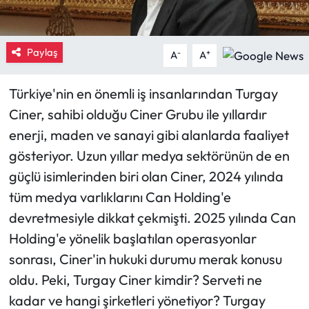
Mecitözü Haberleri
Paylaş
-
+
A
A
Oğuzlar Haberleri
Türkiye'nin en önemli iş insanlarından Turgay
Ortaköy Haberleri
Ciner, sahibi olduğu Ciner Grubu ile yıllardır
enerji, maden ve sanayi gibi alanlarda faaliyet
Osmancık Haberleri
gösteriyor. Uzun yıllar medya sektörünün de en
Otomotiv
güçlü isimlerinden biri olan Ciner, 2024 yılında
tüm medya varlıklarını Can Holding'e
Resmi İlan
devretmesiyle dikkat çekmişti. 2025 yılında Can
Holding'e yönelik başlatılan operasyonlar
Resmi Reklam
sonrası, Ciner'in hukuki durumu merak konusu
Sağlık
oldu. Peki, Turgay Ciner kimdir? Serveti ne
kadar ve hangi şirketleri yönetiyor? Turgay