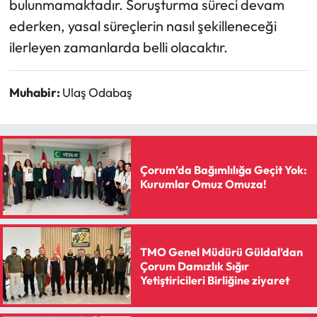
bulunmamaktadır. Soruşturma süreci devam
ederken, yasal süreçlerin nasıl şekilleneceği
ilerleyen zamanlarda belli olacaktır.
Muhabir:
Ulaş Odabaş
Çorum’da Bağımlılığa Geçit Yok:
Kurumlar Omuz Omuza!
TMO Genel Müdürü Güldal’dan
Çorum Damızlık Sığır
Yetiştiricileri Birliğine ziyaret