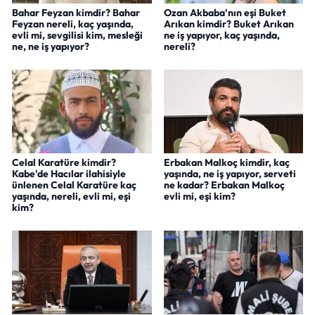
Bahar Feyzan kimdir? Bahar
Ozan Akbaba'nın eşi Buket
Feyzan nereli, kaç yaşında,
Arıkan kimdir? Buket Arıkan
evli mi, sevgilisi kim, mesleği
ne iş yapıyor, kaç yaşında,
ne, ne iş yapıyor?
nereli?
Celal Karatüre kimdir?
Erbakan Malkoç kimdir, kaç
Kabe'de Hacılar ilahisiyle
yaşında, ne iş yapıyor, serveti
ünlenen Celal Karatüre kaç
ne kadar? Erbakan Malkoç
yaşında, nereli, evli mi, eşi
evli mi, eşi kim?
kim?