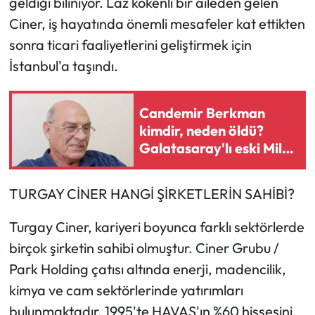
geldiği biliniyor. Laz kökenli bir aileden gelen
Ciner, iş hayatında önemli mesafeler kat ettikten
sonra ticari faaliyetlerini geliştirmek için
İstanbul'a taşındı.
Candemir Berkman
kimdir, neden öldü?
Galatasaray'lı eski Milli
futbolcu Candemir
Berkman kaç yaşında
TURGAY CİNER HANGİ ŞİRKETLERİN SAHİBİ?
hayatını kaybetti?
Turgay Ciner, kariyeri boyunca farklı sektörlerde
birçok şirketin sahibi olmuştur. Ciner Grubu /
Park Holding çatısı altında enerji, madencilik,
kimya ve cam sektörlerinde yatırımları
bulunmaktadır. 1995'te HAVAŞ'ın %60 hissesini,