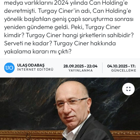
medya varlıklarını 2024 yılında Can Holding'e
devretmişti. Turgay Ciner'in adı, Can Holding'e
Eğitim
yönelik başlatılan geniş çaplı soruşturma sonrası
yeniden gündeme geldi. Peki, Turgay Ciner
Ekonomi
kimdir? Turgay Ciner hangi şirketlerin sahibidir?
Serveti ne kadar? Turgay Ciner hakkında
Güncel
yakalama kararı mı çıktı?
İskilip Haberleri
ULAŞ ODABAŞ
28.09.2025 - 22:04
04.10.2025 - 17:5
İNTERNET EDITÖRÜ
YAYINLANMA
GÜNCELLEME
Kargı Haberleri
Kimdir?
Kültür Sanat
Laçin Haberleri
Magazin