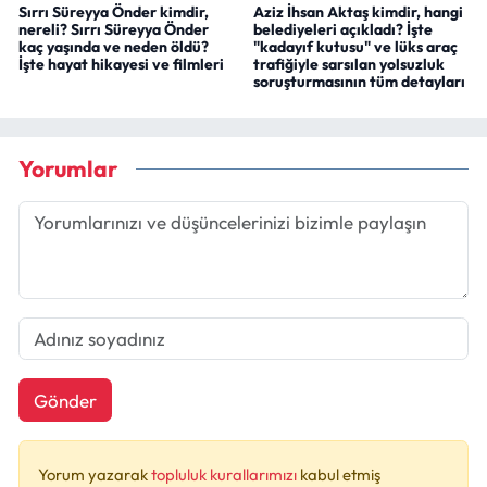
Sırrı Süreyya Önder kimdir,
Aziz İhsan Aktaş kimdir, hangi
nereli? Sırrı Süreyya Önder
belediyeleri açıkladı? İşte
kaç yaşında ve neden öldü?
"kadayıf kutusu" ve lüks araç
İşte hayat hikayesi ve filmleri
trafiğiyle sarsılan yolsuzluk
soruşturmasının tüm detayları
Yorumlar
Gönder
Yorum yazarak
topluluk kurallarımızı
kabul etmiş