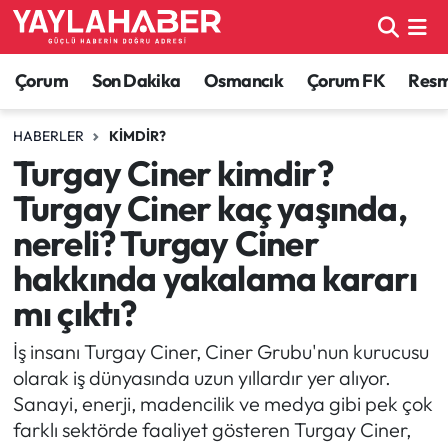
Alaca Haberleri
Çorum Nöbetçi Eczaneler
Çorum
Son Dakika
Osmancık
Çorum FK
Resmi
Bayat Haberleri
Çorum Hava Durumu
HABERLER
KIMDIR?
Turgay Ciner kimdir?
Bilgi - Keşfet Haberleri
Çorum Namaz Vakitleri
Turgay Ciner kaç yaşında,
Bilim ve Teknoloji
Çorum Trafik Yoğunluk Haritası
nereli? Turgay Ciner
hakkında yakalama kararı
Boğazkale Haberleri
TFF 1.Lig Puan Durumu ve Fikstür
mı çıktı?
Çorum Haberleri
Tüm Manşetler
İş insanı Turgay Ciner, Ciner Grubu'nun kurucusu
olarak iş dünyasında uzun yıllardır yer alıyor.
Çorum Son Dakika Haberleri
Son Dakika Haberleri
Sanayi, enerji, madencilik ve medya gibi pek çok
farklı sektörde faaliyet gösteren Turgay Ciner,
Dodurga Haberleri
Haber Arşivi