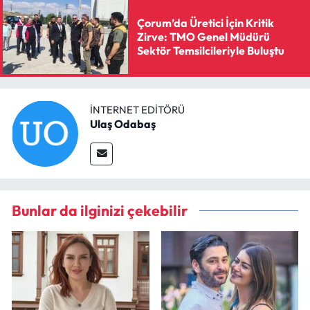
Çorum’da Üretici İçin Kritik
Zirve: TMO Genel Müdürü
Sektör Temsilcileriyle Buluştu
İNTERNET EDITÖRÜ
Ulaş Odabaş
Bunlar da ilginizi çekebilir