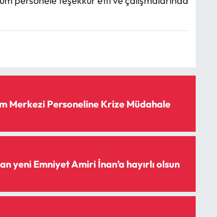
m personele teşekkür etti ve çalışmalarında
m Merkezi Personeline Krize Müdahale
n yeni Emniyet Amiri İnan’a hayırlı olsun