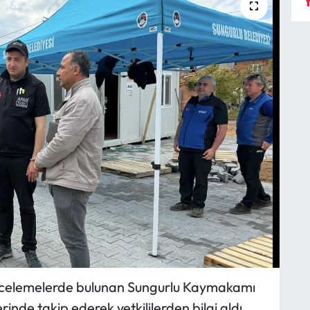
Y
ncelemelerde bulunan Sungurlu Kaymakamı
rinde takip ederek yetkililerden bilgi aldı.