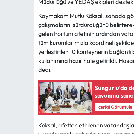
Müdürlüğü ve YEDAŞ ekipleri destek 
Kaymakam Mutlu Köksal, sahada göre
çalışmalarını sürdürdüğünü belirter
gelen hortum afetinin ardından vatand
tüm kurumlarımızla koordineli şekil
yerleştirilen 10 konteynerin bağlant
kullanımına hazır hale getirildi. Hasa
dedi.
Sungurlu'da de
savunma sanayi
İçeriği Görüntüle
Köksal, afetten etkilenen vatandaşl