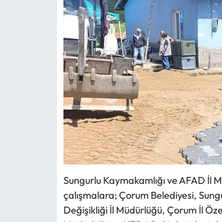
Siyaset
Spor
Sungurlu Haberleri
Turizm
Uğurludağ Haberleri
Yaşam
Yayla Haber
Sungurlu Kaymakamlığı ve AFAD İl M
Yemek Tarifleri
çalışmalara; Çorum Belediyesi, Sungur
Yerel Haberler
Değişikliği İl Müdürlüğü, Çorum İl Öze