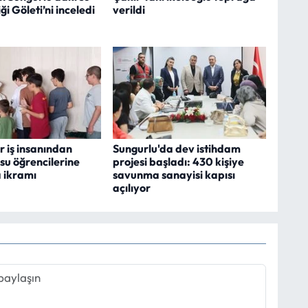
iği Göleti’ni inceledi
verildi
 iş insanından
Sungurlu'da dev istihdam
su öğrencilerine
projesi başladı: 430 kişiye
 ikramı
savunma sanayisi kapısı
açılıyor