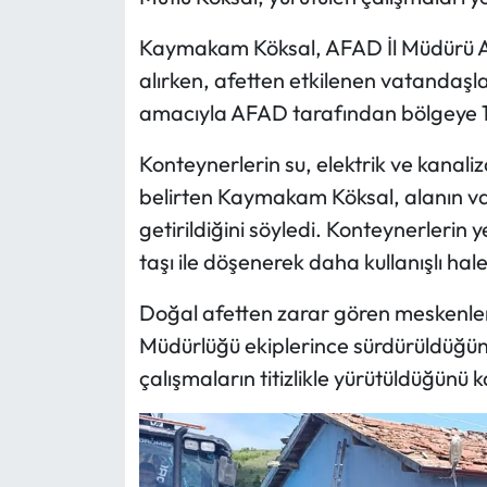
Kaymakam Köksal, AFAD İl Müdürü Ali U
Mecitözü Haberleri
alırken, afetten etkilenen vatandaşla
Oğuzlar Haberleri
amacıyla AFAD tarafından bölgeye 10 
Konteynerlerin su, elektrik ve kanal
Ortaköy Haberleri
belirten Kaymakam Köksal, alanın va
Osmancık Haberleri
getirildiğini söyledi. Konteynerlerin ye
taşı ile döşenerek daha kullanışlı hale 
Otomotiv
Doğal afetten zarar gören meskenler
Resmi İlan
Müdürlüğü ekiplerince sürdürüldüğü
çalışmaların titizlikle yürütüldüğünü k
Resmi Reklam
Sağlık