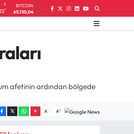
DOLAR
°
22
47,7106
0.17
EURO
55,1652
0.27
STERLİN
64,4046
0.35
GRAM ALTIN
raları
6618.49
2.12
BİST100
13.773
-19
BITCOIN
65.130,04
1.2
tum afetinin ardından bölgede
-
+
A
A