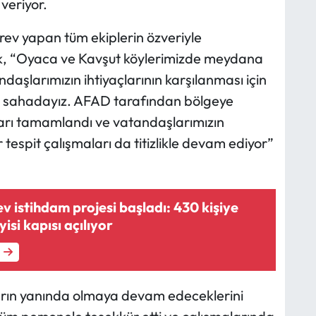
veriyor.
v yapan tüm ekiplerin özveriyle
ek, “Oyaca ve Kavşut köylerimizde meydana
aşlarımızın ihtiyaçlarının karşılanması için
de sahadayız. AFAD tarafından bölgeye
ıları tamamlandı ve vatandaşlarımızın
r tespit çalışmaları da titizlikle devam ediyor”
v istihdam projesi başladı: 430 kişiye
si kapısı açılıyor
arın yanında olmaya devam edeceklerini