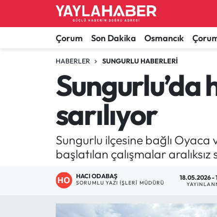
Alaca Haberleri
Çorum Nöbetçi Eczaneler
Çorum
Son Dakika
Osmancık
Çorum
Bayat Haberleri
Çorum Hava Durumu
HABERLER
SUNGURLU HABERLERI
Sungurlu’da h
Bilgi - Keşfet Haberleri
Çorum Namaz Vakitleri
sarılıyor
Bilim ve Teknoloji
Çorum Trafik Yoğunluk Haritası
Boğazkale Haberleri
TFF 1.Lig Puan Durumu ve Fikstür
Sungurlu ilçesine bağlı Oyaca
başlatılan çalışmalar aralıksız 
Çorum Haberleri
Tüm Manşetler
HACI ODABAŞ
18.05.2026 - 
SORUMLU YAZI İŞLERI MÜDÜRÜ
Çorum Son Dakika Haberleri
Son Dakika Haberleri
YAYINLAN
Dodurga Haberleri
Haber Arşivi