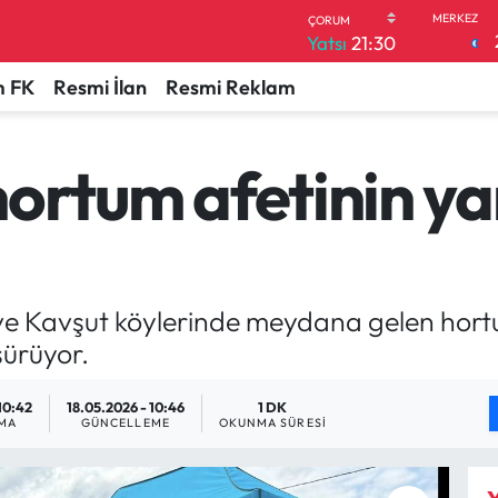
Yatsı
21:30
 FK
Resmi İlan
Resmi Reklam
ortum afetinin ya
 ve Kavşut köylerinde meydana gelen hor
sürüyor.
10:42
18.05.2026 - 10:46
1 DK
MA
GÜNCELLEME
OKUNMA SÜRESI