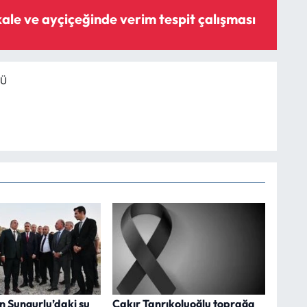
ale ve ayçiçeğinde verim tespit çalışması
RÜ
n Sungurlu’daki su
Çakır Tanrıkoluoğlu toprağa