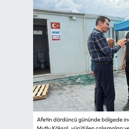
Eğitim
Ekonomi
Güncel
İskilip Haberleri
Kargı Haberleri
Kimdir?
Kültür Sanat
Laçin Haberleri
Afetin dördüncü gününde bölgede i
Mutlu Köksal, yürütülen çalışmaları ye
Magazin