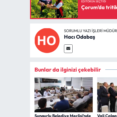
EDITÖRÜN SEÇTIĞI
Çorum’da tritik
SORUMLU YAZI İŞLERI MÜDÜ
Hacı Odabaş
Bunlar da ilginizi çekebilir
Sungurlu Belediye Meclisi’nde
Vali Çalga