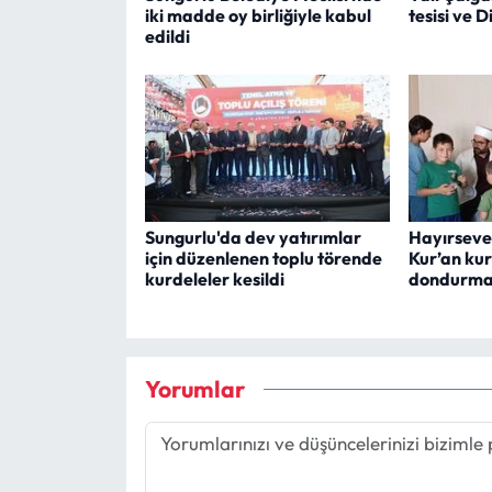
iki madde oy birliğiyle kabul
tesisi ve D
edildi
Sungurlu'da dev yatırımlar
Hayırsever
için düzenlenen toplu törende
Kur’an kur
kurdeleler kesildi
dondurma
Yorumlar