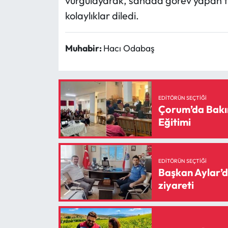
vurgulayarak, sahada görev yapan tü
kolaylıklar diledi.
Muhabir:
Hacı Odabaş
EDITÖRÜN SEÇTIĞI
Çorum’da Bakı
Eğitimi
EDITÖRÜN SEÇTIĞI
Başkan Aylar’da
ziyareti