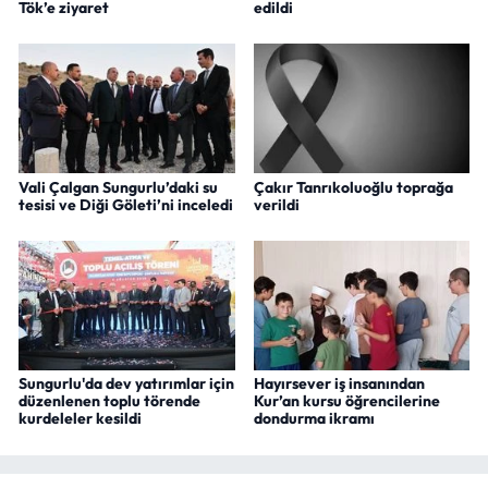
Tök’e ziyaret
edildi
Vali Çalgan Sungurlu’daki su
Çakır Tanrıkoluoğlu toprağa
tesisi ve Diği Göleti’ni inceledi
verildi
Sungurlu'da dev yatırımlar için
Hayırsever iş insanından
düzenlenen toplu törende
Kur’an kursu öğrencilerine
kurdeleler kesildi
dondurma ikramı