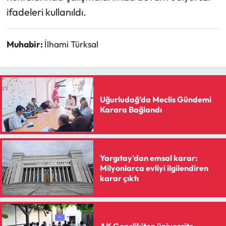
Siyaset
ifadeleri kullanıldı.
Spor
Muhabir:
İlhami Türksal
Sungurlu Haberleri
Turizm
Uğurludağ’da Meclis Gündemi
Uğurludağ Haberleri
Karara Bağlandı
Yaşam
Yayla Haber
Yargıtay'dan emsal karar:
Milyonlarca evliyi ilgilendiren
karar çıktı
Yemek Tarifleri
Yerel Haberler
AK Gençlik'ten üniversite