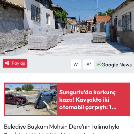
Eğitim
Ekonomi
Güncel
İskilip Haberleri
Paylaş
-
+
A
A
Kargı Haberleri
Kimdir?
Sungurlu'da korkunç
kaza! Kavşakta iki
Kültür Sanat
otomobil çarpıştı: 1
yaralı
Laçin Haberleri
Belediye Başkanı Muhsin Dere’nin talimatıyla
Magazin