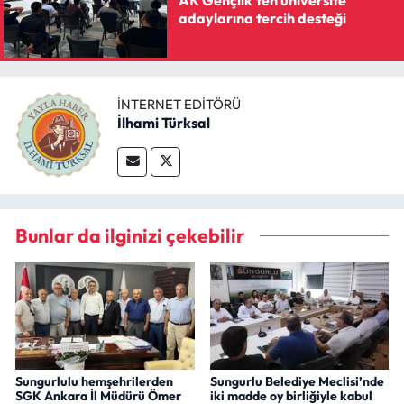
adaylarına tercih desteği
İNTERNET EDITÖRÜ
İlhami Türksal
Bunlar da ilginizi çekebilir
Sungurlulu hemşehrilerden
Sungurlu Belediye Meclisi’nde
SGK Ankara İl Müdürü Ömer
iki madde oy birliğiyle kabul