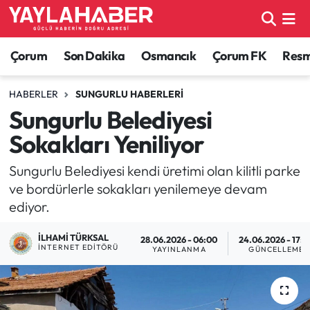
Alaca Haberleri
Çorum Nöbetçi Eczaneler
Çorum
Son Dakika
Osmancık
Çorum FK
Resmi
Bayat Haberleri
Çorum Hava Durumu
HABERLER
SUNGURLU HABERLERI
Sungurlu Belediyesi
Bilgi - Keşfet Haberleri
Çorum Namaz Vakitleri
Sokakları Yeniliyor
Bilim ve Teknoloji
Çorum Trafik Yoğunluk Haritası
Sungurlu Belediyesi kendi üretimi olan kilitli parke
ve bordürlerle sokakları yenilemeye devam
Boğazkale Haberleri
TFF 1.Lig Puan Durumu ve Fikstür
ediyor.
Çorum Haberleri
Tüm Manşetler
İLHAMI TÜRKSAL
28.06.2026 - 06:00
24.06.2026 - 17:3
İNTERNET EDITÖRÜ
YAYINLANMA
GÜNCELLEME
Çorum Son Dakika Haberleri
Son Dakika Haberleri
Dodurga Haberleri
Haber Arşivi