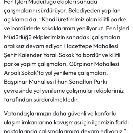
Fen İşleri Müdürlüğü ekipleri sahada
çalışmalarını sürdürüyor. Belediyeden yapılan
Mecitözü Haberleri
açıklama da, “Kendi üretimimiz olan kilitli parke
ve bordürlerle sokaklarımızı yeniliyoruz. Fen İşleri
Oğuzlar Haberleri
Müdürlüğü ekiplerimizin sahadaki çalışmaları
Ortaköy Haberleri
aralıksız devam ediyor. Hacettepe Mahallesi
Şehit Kalender Yaralı Sokak'ta bordür ve kilitli
Osmancık Haberleri
parke yapım çalışmaları, Gürpınar Mahallesi
Arpalı Sokak'ta yol yenileme çalışmaları,
Otomotiv
Başpınar Mahallesi İlhan Sarıaltun Parkı
Resmi İlan
çevresinde yol yenileme çalışmaları ekiplerimiz
tarafından sürdürülmektedir.
Resmi Reklam
Vatandaşlarımızın daha güvenli ve konforlu
Sağlık
ulaşım imkanlarına kavuşması için ilçemizin farklı
noktalarında çalışmalarımıza devam ediyoruz.”