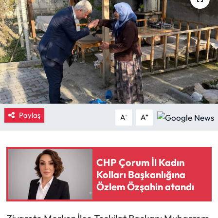
Eğitim
Ekonomi
Güncel
İskilip Haberleri
Paylaş
Kargı Haberleri
-
+
A
A
Kimdir?
CHP Çorum İl Kadın
Kültür Sanat
Kolları Başkanlığına
Özlem Özşahin atandı
Laçin Haberleri
Magazin