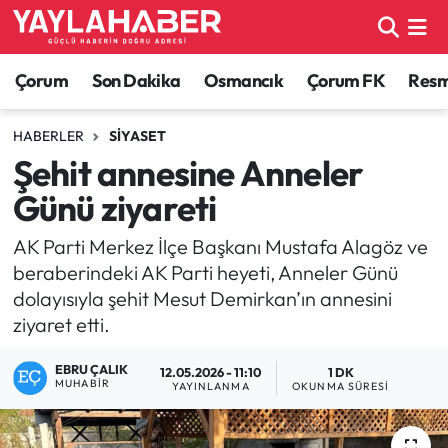
Alaca Haberleri
Çorum Nöbetçi Eczaneler
Çorum
Son Dakika
Osmancık
Çorum FK
Resmi
Bayat Haberleri
Çorum Hava Durumu
HABERLER
SIYASET
Şehit annesine Anneler
Bilgi - Keşfet Haberleri
Çorum Namaz Vakitleri
Günü ziyareti
Bilim ve Teknoloji
Çorum Trafik Yoğunluk Haritası
AK Parti Merkez İlçe Başkanı Mustafa Alagöz ve
beraberindeki AK Parti heyeti, Anneler Günü
Boğazkale Haberleri
TFF 1.Lig Puan Durumu ve Fikstür
dolayısıyla şehit Mesut Demirkan’ın annesini
ziyaret etti.
Çorum Haberleri
Tüm Manşetler
EBRU ÇALIK
12.05.2026 - 11:10
1 DK
Çorum Son Dakika Haberleri
Son Dakika Haberleri
MUHABIR
YAYINLANMA
OKUNMA SÜRESI
Dodurga Haberleri
Haber Arşivi