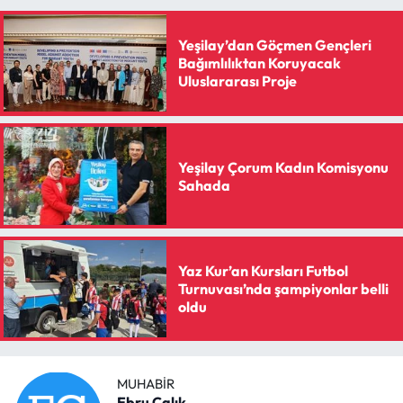
Siyaset
Yeşilay’dan Göçmen Gençleri
Spor
Bağımlılıktan Koruyacak
Uluslararası Proje
Sungurlu Haberleri
Turizm
Yeşilay Çorum Kadın Komisyonu
Sahada
Uğurludağ Haberleri
Yaşam
Yaz Kur’an Kursları Futbol
Yayla Haber
Turnuvası’nda şampiyonlar belli
oldu
Yemek Tarifleri
Yerel Haberler
MUHABIR
Ebru Çalık