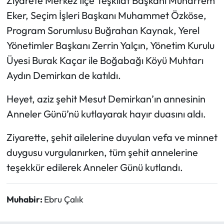
Ziyarete Merkez İlçe Teşkilat Başkanı Muharrem
Eker, Seçim İşleri Başkanı Muhammet Özköse,
Mecitözü Haberleri
Program Sorumlusu Buğrahan Kaynak, Yerel
Yönetimler Başkanı Zerrin Yalçın, Yönetim Kurulu
Oğuzlar Haberleri
Üyesi Burak Kaçar ile Boğabağı Köyü Muhtarı
Ortaköy Haberleri
Aydın Demirkan de katıldı.
Heyet, aziz şehit Mesut Demirkan’ın annesinin
Osmancık Haberleri
Anneler Günü’nü kutlayarak hayır duasını aldı.
Otomotiv
Ziyarette, şehit ailelerine duyulan vefa ve minnet
Resmi İlan
duygusu vurgulanırken, tüm şehit annelerine
teşekkür edilerek Anneler Günü kutlandı.
Resmi Reklam
Muhabir:
Ebru Çalık
Sağlık