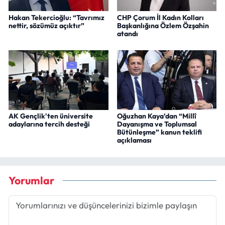
Hakan Tekercioğlu: “Tavrımız
CHP Çorum İl Kadın Kolları
nettir, sözümüz açıktır”
Başkanlığına Özlem Özşahin
atandı
AK Gençlik'ten üniversite
Oğuzhan Kaya’dan “Millî
adaylarına tercih desteği
Dayanışma ve Toplumsal
Bütünleşme” kanun teklifi
açıklaması
Yorumlar