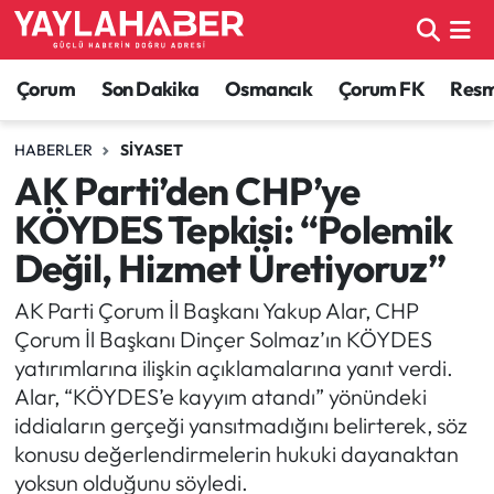
Alaca Haberleri
Çorum Nöbetçi Eczaneler
Çorum
Son Dakika
Osmancık
Çorum FK
Resmi
Bayat Haberleri
Çorum Hava Durumu
HABERLER
SIYASET
AK Parti’den CHP’ye
Bilgi - Keşfet Haberleri
Çorum Namaz Vakitleri
KÖYDES Tepkisi: “Polemik
Bilim ve Teknoloji
Çorum Trafik Yoğunluk Haritası
Değil, Hizmet Üretiyoruz”
Boğazkale Haberleri
TFF 1.Lig Puan Durumu ve Fikstür
AK Parti Çorum İl Başkanı Yakup Alar, CHP
Çorum İl Başkanı Dinçer Solmaz’ın KÖYDES
Çorum Haberleri
Tüm Manşetler
yatırımlarına ilişkin açıklamalarına yanıt verdi.
Alar, “KÖYDES’e kayyım atandı” yönündeki
Çorum Son Dakika Haberleri
Son Dakika Haberleri
iddiaların gerçeği yansıtmadığını belirterek, söz
konusu değerlendirmelerin hukuki dayanaktan
Dodurga Haberleri
Haber Arşivi
yoksun olduğunu söyledi.