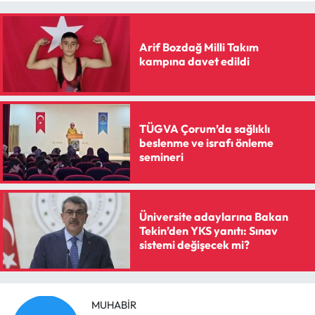
Arif Bozdağ Milli Takım
kampına davet edildi
TÜGVA Çorum’da sağlıklı
beslenme ve israfı önleme
semineri
Üniversite adaylarına Bakan
Tekin’den YKS yanıtı: Sınav
sistemi değişecek mi?
MUHABIR