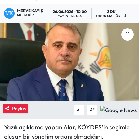
Eğitim
MERVE KAYIŞ
26.06.2026 - 10:00
2 DK
MUHABIR
YAYINLANMA
OKUNMA SÜRESI
Ekonomi
Güncel
İskilip Haberleri
Kargı Haberleri
Kimdir?
Kültür Sanat
Paylaş
-
+
A
A
Laçin Haberleri
Yazılı açıklama yapan Alar, KÖYDES’in seçimle
oluşan bir yönetim organı olmadığını,
Magazin