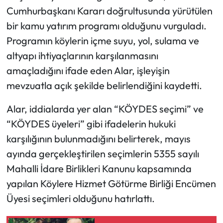
Cumhurbaşkanı Kararı doğrultusunda yürütülen
Mecitözü Haberleri
bir kamu yatırım programı olduğunu vurguladı.
Programın köylerin içme suyu, yol, sulama ve
Oğuzlar Haberleri
altyapı ihtiyaçlarının karşılanmasını
amaçladığını ifade eden Alar, işleyişin
Ortaköy Haberleri
mevzuatla açık şekilde belirlendiğini kaydetti.
Osmancık Haberleri
Alar, iddialarda yer alan “KÖYDES seçimi” ve
“KÖYDES üyeleri” gibi ifadelerin hukuki
Otomotiv
karşılığının bulunmadığını belirterek, mayıs
Resmi İlan
ayında gerçekleştirilen seçimlerin 5355 sayılı
Mahalli İdare Birlikleri Kanunu kapsamında
Resmi Reklam
yapılan Köylere Hizmet Götürme Birliği Encümen
Üyesi seçimleri olduğunu hatırlattı.
Sağlık