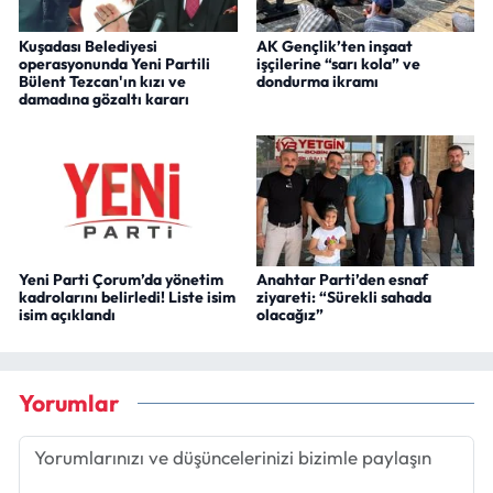
Kuşadası Belediyesi
AK Gençlik’ten inşaat
operasyonunda Yeni Partili
işçilerine “sarı kola” ve
Bülent Tezcan'ın kızı ve
dondurma ikramı
damadına gözaltı kararı
Yeni Parti Çorum’da yönetim
Anahtar Parti’den esnaf
kadrolarını belirledi! Liste isim
ziyareti: “Sürekli sahada
isim açıklandı
olacağız”
Yorumlar