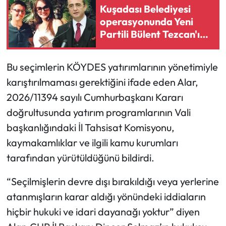
Siyaset
Kuşadası Belediyesi
operasyonunda Yeni
Spor
Partili Bülent Tezcan'ın
kızı ve damadına gözaltı
Sungurlu Haberleri
kararı
Bu seçimlerin KÖYDES yatırımlarının yönetimiyle
Turizm
karıştırılmaması gerektiğini ifade eden Alar,
2026/11394 sayılı Cumhurbaşkanı Kararı
Uğurludağ Haberleri
doğrultusunda yatırım programlarının Vali
başkanlığındaki İl Tahsisat Komisyonu,
Yaşam
kaymakamlıklar ve ilgili kamu kurumları
tarafından yürütüldüğünü bildirdi.
Yayla Haber
“Seçilmişlerin devre dışı bırakıldığı veya yerlerine
Yemek Tarifleri
atanmışların karar aldığı yönündeki iddiaların
Yerel Haberler
hiçbir hukuki ve idari dayanağı yoktur” diyen