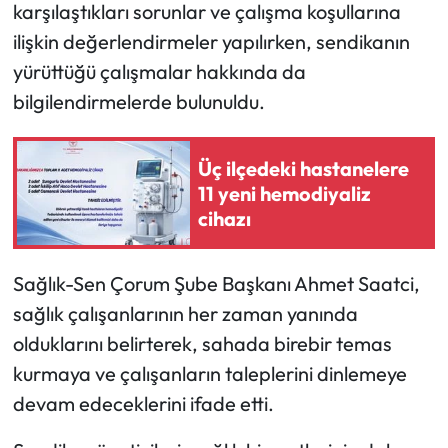
karşılaştıkları sorunlar ve çalışma koşullarına
ilişkin değerlendirmeler yapılırken, sendikanın
Mecitözü Haberleri
yürüttüğü çalışmalar hakkında da
Oğuzlar Haberleri
bilgilendirmelerde bulunuldu.
Ortaköy Haberleri
Üç ilçedeki hastanelere
11 yeni hemodiyaliz
Osmancık Haberleri
cihazı
Otomotiv
Sağlık-Sen Çorum Şube Başkanı Ahmet Saatci,
Resmi İlan
sağlık çalışanlarının her zaman yanında
olduklarını belirterek, sahada birebir temas
Resmi Reklam
kurmaya ve çalışanların taleplerini dinlemeye
devam edeceklerini ifade etti.
Sağlık