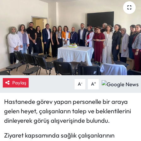
Eğitim
Ekonomi
Güncel
İskilip Haberleri
Kargı Haberleri
Paylaş
-
+
A
A
Kimdir?
Hastanede görev yapan personelle bir araya
Kültür Sanat
gelen heyet, çalışanların talep ve beklentilerini
dinleyerek görüş alışverişinde bulundu.
Laçin Haberleri
Ziyaret kapsamında sağlık çalışanlarının
Magazin