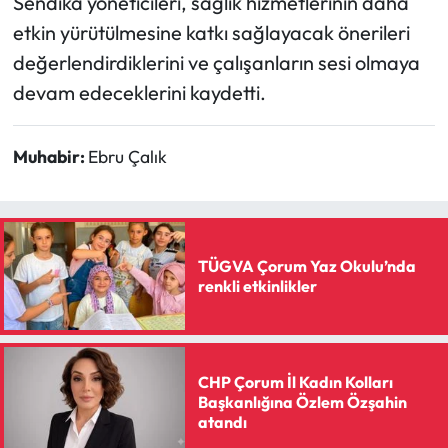
Sendika yöneticileri, sağlık hizmetlerinin daha
Siyaset
etkin yürütülmesine katkı sağlayacak önerileri
Spor
değerlendirdiklerini ve çalışanların sesi olmaya
devam edeceklerini kaydetti.
Sungurlu Haberleri
Muhabir:
Ebru Çalık
Turizm
Uğurludağ Haberleri
Yaşam
TÜGVA Çorum Yaz Okulu’nda
renkli etkinlikler
Yayla Haber
Yemek Tarifleri
CHP Çorum İl Kadın Kolları
Başkanlığına Özlem Özşahin
Yerel Haberler
atandı