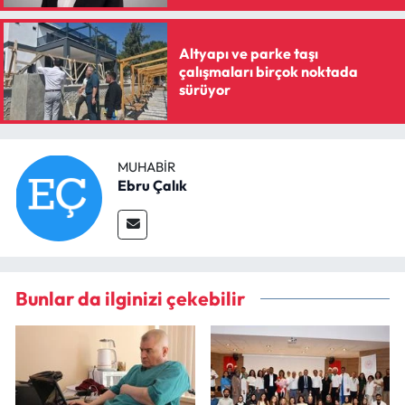
Altyapı ve parke taşı
çalışmaları birçok noktada
sürüyor
MUHABIR
Ebru Çalık
Bunlar da ilginizi çekebilir