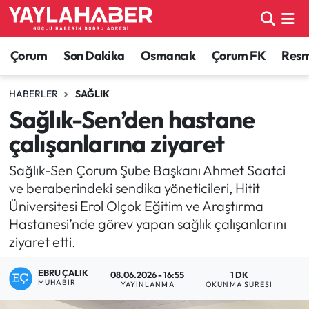
Alaca Haberleri
Çorum Nöbetçi Eczaneler
Çorum
Son Dakika
Osmancık
Çorum FK
Resmi
Bayat Haberleri
Çorum Hava Durumu
HABERLER
SAĞLIK
Sağlık-Sen’den hastane
Bilgi - Keşfet Haberleri
Çorum Namaz Vakitleri
çalışanlarına ziyaret
Bilim ve Teknoloji
Çorum Trafik Yoğunluk Haritası
Sağlık-Sen Çorum Şube Başkanı Ahmet Saatci
ve beraberindeki sendika yöneticileri, Hitit
Boğazkale Haberleri
TFF 1.Lig Puan Durumu ve Fikstür
Üniversitesi Erol Olçok Eğitim ve Araştırma
Hastanesi’nde görev yapan sağlık çalışanlarını
Çorum Haberleri
Tüm Manşetler
ziyaret etti.
Çorum Son Dakika Haberleri
Son Dakika Haberleri
EBRU ÇALIK
08.06.2026 - 16:55
1 DK
MUHABIR
YAYINLANMA
OKUNMA SÜRESI
Dodurga Haberleri
Haber Arşivi