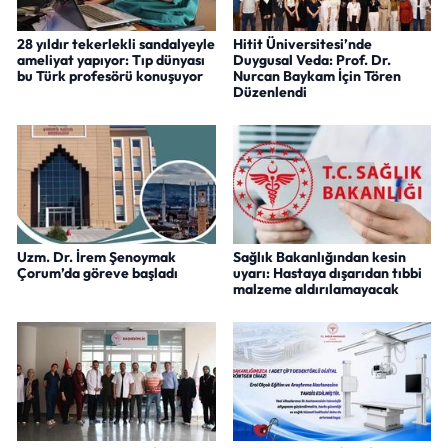
28 yıldır tekerlekli sandalyeyle
Hitit Üniversitesi’nde
ameliyat yapıyor: Tıp dünyası
Duygusal Veda: Prof. Dr.
bu Türk profesörü konuşuyor
Nurcan Baykam İçin Tören
Düzenlendi
Uzm. Dr. İrem Şenoymak
Sağlık Bakanlığından kesin
Çorum’da göreve başladı
uyarı: Hastaya dışarıdan tıbbi
malzeme aldırılamayacak