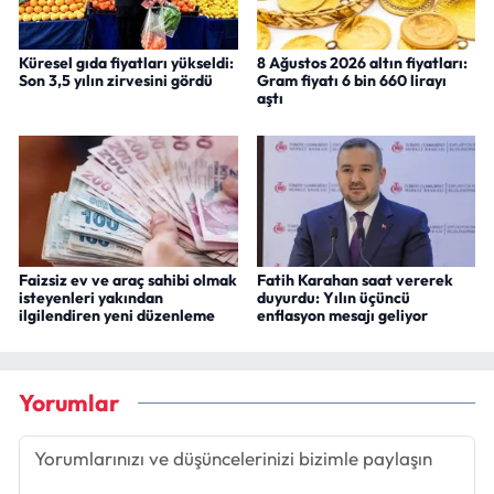
Küresel gıda fiyatları yükseldi:
8 Ağustos 2026 altın fiyatları:
Son 3,5 yılın zirvesini gördü
Gram fiyatı 6 bin 660 lirayı
aştı
Faizsiz ev ve araç sahibi olmak
Fatih Karahan saat vererek
isteyenleri yakından
duyurdu: Yılın üçüncü
ilgilendiren yeni düzenleme
enflasyon mesajı geliyor
Yorumlar