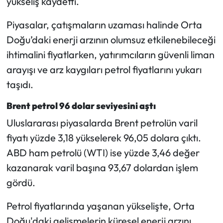
yükseliş kaydetti.
Mecitözü Haberleri
Piyasalar, çatışmaların uzaması halinde Orta
Doğu’daki enerji arzının olumsuz etkilenebileceği
Oğuzlar Haberleri
ihtimalini fiyatlarken, yatırımcıların güvenli liman
arayışı ve arz kaygıları petrol fiyatlarını yukarı
Ortaköy Haberleri
taşıdı.
Osmancık Haberleri
Brent petrol 96 dolar seviyesini aştı
Uluslararası piyasalarda Brent petrolün varil
Otomotiv
fiyatı yüzde 3,18 yükselerek 96,05 dolara çıktı.
Resmi İlan
ABD ham petrolü (WTI) ise yüzde 3,46 değer
kazanarak varil başına 93,67 dolardan işlem
Resmi Reklam
gördü.
Sağlık
Petrol fiyatlarında yaşanan yükselişte, Orta
Doğu'daki gelişmelerin küresel enerji arzını