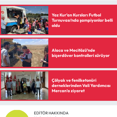
Yaz Kur’an Kursları Futbol
Turnuvası’nda şampiyonlar belli
oldu
Alaca ve Mecitözü’nde
biçerdöver kontrolleri sürüyor
Çölyak ve fenilketonüri
derneklerinden Vali Yardımcısı
Mercan’a ziyaret
EDITÖR HAKKINDA