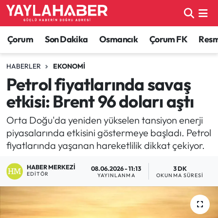
Alaca Haberleri
Çorum Nöbetçi Eczaneler
Çorum
Son Dakika
Osmancık
Çorum FK
Resmi
Bayat Haberleri
Çorum Hava Durumu
HABERLER
EKONOMI
Petrol fiyatlarında savaş
Bilgi - Keşfet Haberleri
Çorum Namaz Vakitleri
etkisi: Brent 96 doları aştı
Bilim ve Teknoloji
Çorum Trafik Yoğunluk Haritası
Orta Doğu'da yeniden yükselen tansiyon enerji
piyasalarında etkisini göstermeye başladı. Petrol
Boğazkale Haberleri
TFF 1.Lig Puan Durumu ve Fikstür
fiyatlarında yaşanan hareketlilik dikkat çekiyor.
Çorum Haberleri
Tüm Manşetler
HABER MERKEZI
08.06.2026 - 11:13
3 DK
EDITÖR
YAYINLANMA
OKUNMA SÜRESI
Çorum Son Dakika Haberleri
Son Dakika Haberleri
Dodurga Haberleri
Haber Arşivi