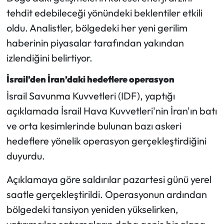
Siyaset
tehdit edebileceği yönündeki beklentiler etkili
oldu. Analistler, bölgedeki her yeni gerilim
Spor
haberinin piyasalar tarafından yakından
Sungurlu Haberleri
izlendiğini belirtiyor.
İsrail’den İran’daki hedeflere operasyon
Turizm
İsrail Savunma Kuvvetleri (IDF), yaptığı
Uğurludağ Haberleri
açıklamada İsrail Hava Kuvvetleri'nin İran'ın batı
ve orta kesimlerinde bulunan bazı askeri
Yaşam
hedeflere yönelik operasyon gerçekleştirdiğini
duyurdu.
Yayla Haber
Açıklamaya göre saldırılar pazartesi günü yerel
Yemek Tarifleri
saatle gerçekleştirildi. Operasyonun ardından
Yerel Haberler
bölgedeki tansiyon yeniden yükselirken,