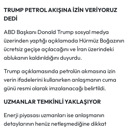
Siyaset
TRUMP PETROL AKIŞINA İZİN VERİYORUZ
Spor
DEDİ
Sungurlu Haberleri
ABD Başkanı Donald Trump sosyal medya
üzerinden yaptığı açıklamada Hürmüz Boğazının
Turizm
ücretsiz geçişe açılacağını ve İran üzerindeki
ablukanın kaldırıldığını duyurdu.
Uğurludağ Haberleri
Trump açıklamasında petrolün akmasına izin
Yaşam
verin ifadelerini kullanırken anlaşmanın cuma
günü resmi olarak imzalanacağı belirtildi.
Yayla Haber
UZMANLAR TEMKİNLİ YAKLAŞIYOR
Yemek Tarifleri
Enerji piyasası uzmanları ise anlaşmanın
Yerel Haberler
detaylarının henüz netleşmediğine dikkat