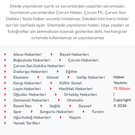
Sitede yayınlanan içerik ve yorumlardan yazarları sorumludur.
Yayınlanan yorumlardan Çorum Haber, Çorum FK, Çorum Son
Dakika | Yayla Haber sorumlu tutulamaz. Sitedeki tüm harici linkler
ayrı bir sayfada açılır. Sitemizde yayınlanan haber, köşe yazıları ve
fotoğraflar izin alınmaksızın kaynak gösterilse dahi, herhangi bir
ortamda kullanılamaz ve yayınlanamaz
Alaca Haberleri
Bayat Haberleri
Boğazkale Haberleri
Çorum Haberleri
Çorum Son Dakika Haberleri
Dodurga Haberleri
Eğitim
Haber
Ekonomi
Güncel
İskilip Haberleri
Yazılımı:
Kargı Haberleri
Kültür Sanat
TE Bilişim
Laçin Haberleri
Mecitözü Haberleri
|
Oğuzlar Haberleri
Ortaköy Haberleri
Copyright
Osmancık Haberleri
Otomotiv
© 2026
Resmi İlan
Sağlık
Siyaset
Spor
Sungurlu Haberleri
Turizm
Uğurludağ Haberleri
Yaşam
Yemek Tarifleri