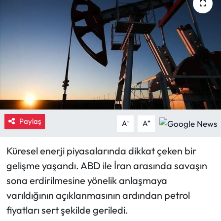
Eğitim
Ekonomi
Güncel
İskilip Haberleri
Kargı Haberleri
Paylaş
-
+
A
A
Kimdir?
Küresel enerji piyasalarında dikkat çeken bir
gelişme yaşandı. ABD ile İran arasında savaşın
Kültür Sanat
sona erdirilmesine yönelik anlaşmaya
Laçin Haberleri
varıldığının açıklanmasının ardından petrol
fiyatları sert şekilde geriledi.
Magazin