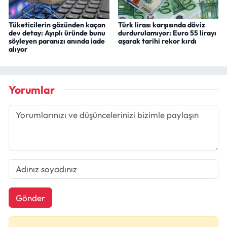
Tüketicilerin gözünden kaçan
Türk lirası karşısında döviz
dev detay: Ayıplı üründe bunu
durdurulamıyor: Euro 55 lirayı
söyleyen paranızı anında iade
aşarak tarihi rekor kırdı
alıyor
Yorumlar
Gönder