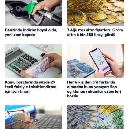
Benzinde indirim hayal oldu,
7 Ağustos altın fiyatları: Gram
yeni zam kapıda
altın 6 bin 588 lirayı gördü
Kamu borçlarında yüzde 29
Her 4 kişiden 3'ü farkında
tecil faiziyle taksitlendirme
olmadan bunu yapıyor: Son
için son fırsat
açıklanan rakamlar ezberleri
bozdu