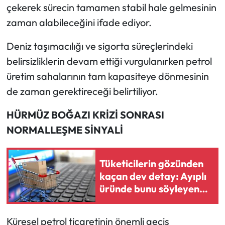
çekerek sürecin tamamen stabil hale gelmesinin
zaman alabileceğini ifade ediyor.
Deniz taşımacılığı ve sigorta süreçlerindeki
belirsizliklerin devam ettiği vurgulanırken petrol
üretim sahalarının tam kapasiteye dönmesinin
de zaman gerektireceği belirtiliyor.
HÜRMÜZ BOĞAZI KRİZİ SONRASI
NORMALLEŞME SİNYALİ
Tüketicilerin gözünden
kaçan dev detay: Ayıplı
üründe bunu söyleyen
paranızı anında iade
alıyor
Küresel petrol ticaretinin önemli geçiş