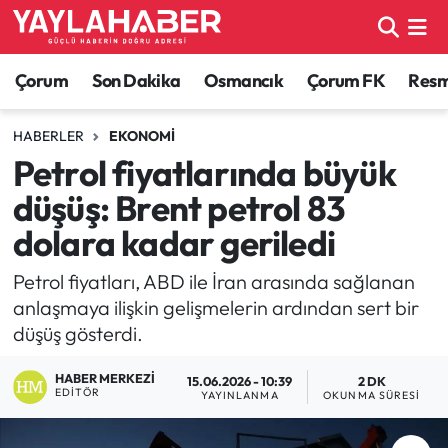
Alaca Haberleri
Çorum Nöbetçi Eczaneler
Çorum
Son Dakika
Osmancık
Çorum FK
Resmi
Bayat Haberleri
Çorum Hava Durumu
HABERLER
EKONOMI
Petrol fiyatlarında büyük
Bilgi - Keşfet Haberleri
Çorum Namaz Vakitleri
düşüş: Brent petrol 83
Bilim ve Teknoloji
Çorum Trafik Yoğunluk Haritası
dolara kadar geriledi
Boğazkale Haberleri
TFF 1.Lig Puan Durumu ve Fikstür
Petrol fiyatları, ABD ile İran arasında sağlanan
anlaşmaya ilişkin gelişmelerin ardından sert bir
Çorum Haberleri
Tüm Manşetler
düşüş gösterdi.
HABER MERKEZI
Çorum Son Dakika Haberleri
Son Dakika Haberleri
15.06.2026 - 10:39
2 DK
EDITÖR
YAYINLANMA
OKUNMA SÜRESI
Dodurga Haberleri
Haber Arşivi