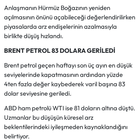
Anlaşmanın Hürmüz Boğazının yeniden
Mecitözü Haberleri
açılmasının önünü açabileceği değerlendirilirken
piyasalarda arz endişelerinin azalmasıyla
Oğuzlar Haberleri
birlikte düşüş hızlandı.
Ortaköy Haberleri
BRENT PETROL 83 DOLARA GERİLEDİ
Osmancık Haberleri
Brent petrol geçen haftayı son üç ayın en düşük
seviyelerinde kapatmasının ardından yüzde
Otomotiv
4ten fazla değer kaybederek varil başına 83
dolar seviyesine geriledi.
Resmi İlan
ABD ham petrolü WTI ise 81 doların altına düştü.
Resmi Reklam
Uzmanlar bu düşüşün küresel arz
Sağlık
beklentilerindeki iyileşmeden kaynaklandığını
belirtiyor.