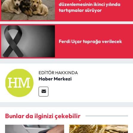
düzenlemesinin ikinci yılında
tartışmalar sürüyor
Ferdi Uçar toprağa verilecek
EDITÖR HAKKINDA
Haber Merkezi
Bunlar da ilginizi çekebilir