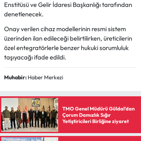
Enstitüsü ve Gelir İdaresi Başkanlığı tarafından
denetlenecek.
Onay verilen cihaz modellerinin resmi sistem
üzerinden ilan edileceği belirtilirken, üreticilerin
özel entegratörlerle benzer hukuki sorumluluk
taşıyacağı ifade edildi.
Muhabir:
Haber Merkezi
TMO Genel Müdürü Güldal’dan
Çorum Damızlık Sığır
Yetiştiricileri Birliğine ziyaret