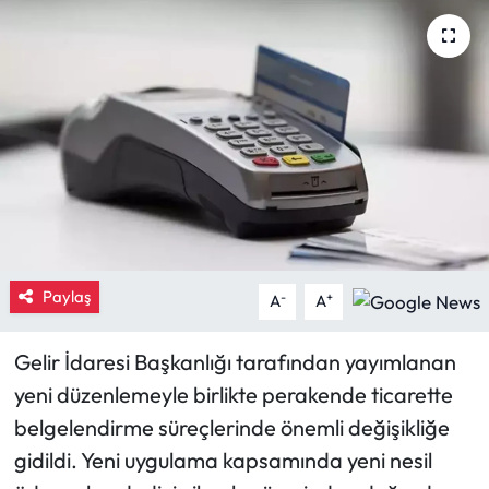
Eğitim
Ekonomi
Güncel
İskilip Haberleri
Kargı Haberleri
Paylaş
-
+
A
A
Kimdir?
Gelir İdaresi Başkanlığı tarafından yayımlanan
Kültür Sanat
yeni düzenlemeyle birlikte perakende ticarette
belgelendirme süreçlerinde önemli değişikliğe
Laçin Haberleri
gidildi. Yeni uygulama kapsamında yeni nesil
Magazin