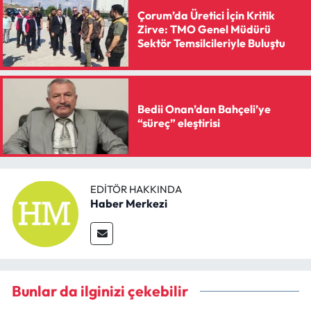
Çorum’da Üretici İçin Kritik
Zirve: TMO Genel Müdürü
Sektör Temsilcileriyle Buluştu
Bedii Onan’dan Bahçeli’ye
“süreç” eleştirisi
EDITÖR HAKKINDA
Haber Merkezi
Bunlar da ilginizi çekebilir