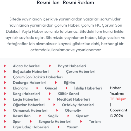
Resmi İlan
Resmi Reklam
Sitede yayınlanan içerik ve yorumlardan yazarları sorumludur.
Yayınlanan yorumlardan Çorum Haber, Çorum FK, Çorum Son
Dakika | Yayla Haber sorumlu tutulamaz. Sitedeki tüm harici linkler
ayrı bir sayfada açılır. Sitemizde yayınlanan haber, köşe yazıları ve
fotoğraflar izin alınmaksızın kaynak gösterilse dahi, herhangi bir
ortamda kullanılamaz ve yayınlanamaz
Alaca Haberleri
Bayat Haberleri
Boğazkale Haberleri
Çorum Haberleri
Çorum Son Dakika Haberleri
Dodurga Haberleri
Eğitim
Haber
Ekonomi
Güncel
İskilip Haberleri
Yazılımı:
Kargı Haberleri
Kültür Sanat
TE Bilişim
Laçin Haberleri
Mecitözü Haberleri
|
Oğuzlar Haberleri
Ortaköy Haberleri
Copyright
Osmancık Haberleri
Otomotiv
© 2026
Resmi İlan
Sağlık
Siyaset
Spor
Sungurlu Haberleri
Turizm
Uğurludağ Haberleri
Yaşam