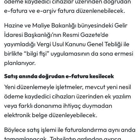
ödeme kaydedici cihazlar üzerinden doğrudan
e-fatura ve e-arşiv fatura düzenlenebilecek.
Mecitözü Haberleri
Hazine ve Maliye Bakanlığı bünyesindeki Gelir
Oğuzlar Haberleri
İdaresi Başkanlığı’nın Resmi Gazete’de
yayımladığı Vergi Usul Kanunu Genel Tebliği ile
Ortaköy Haberleri
birlikte “bilgi fişi” uygulamasının da sona ermesi
planlanıyor.
Osmancık Haberleri
Satış anında doğrudan e-fatura kesilecek
Otomotiv
Yeni düzenlemeyle işletmeler, mevcut yeni nesil
Resmi İlan
ödeme kaydedici cihazları üzerinden ek yazılım
veya farklı donanıma ihtiyaç duymadan
Resmi Reklam
elektronik belge düzenleyebilecek.
Sağlık
Böylece satış işlemi ile faturalandırma aynı anda
tamamlanacak. Tahsilatın ardından ayrıca