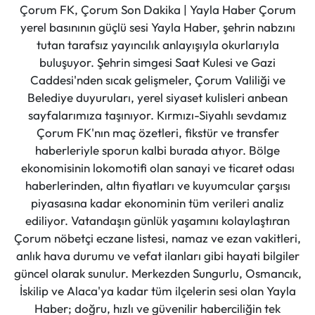
Çorum FK, Çorum Son Dakika | Yayla Haber Çorum
yerel basınının güçlü sesi Yayla Haber, şehrin nabzını
tutan tarafsız yayıncılık anlayışıyla okurlarıyla
buluşuyor. Şehrin simgesi Saat Kulesi ve Gazi
Caddesi'nden sıcak gelişmeler, Çorum Valiliği ve
Belediye duyuruları, yerel siyaset kulisleri anbean
sayfalarımıza taşınıyor. Kırmızı-Siyahlı sevdamız
Çorum FK'nın maç özetleri, fikstür ve transfer
haberleriyle sporun kalbi burada atıyor. Bölge
ekonomisinin lokomotifi olan sanayi ve ticaret odası
haberlerinden, altın fiyatları ve kuyumcular çarşısı
piyasasına kadar ekonominin tüm verileri analiz
ediliyor. Vatandaşın günlük yaşamını kolaylaştıran
Çorum nöbetçi eczane listesi, namaz ve ezan vakitleri,
anlık hava durumu ve vefat ilanları gibi hayati bilgiler
güncel olarak sunulur. Merkezden Sungurlu, Osmancık,
İskilip ve Alaca'ya kadar tüm ilçelerin sesi olan Yayla
Haber; doğru, hızlı ve güvenilir haberciliğin tek