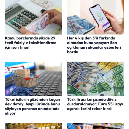
Kamu borçlarında yüzde 29
Her 4 kişiden 3'ü farkında
tecil faiziyle taksitlendirme
olmadan bunu yapıyor: Son
için son fırsat
açıklanan rakamlar ezberleri
bozdu
Tüketicilerin gözünden kaçan
Türk lirası karşısında döviz
dev detay: Ayıplı üründe bunu
durdurulamıyor: Euro 55 lirayı
söyleyen paranızı anında iade
aşarak tarihi rekor kırdı
alıyor