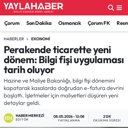
Alaca Haberleri
Çorum Nöbetçi Eczaneler
Çorum
Son Dakika
Osmancık
Çorum FK
Resmi
Bayat Haberleri
Çorum Hava Durumu
HABERLER
EKONOMI
Perakende ticarette yeni
Bilgi - Keşfet Haberleri
Çorum Namaz Vakitleri
dönem: Bilgi fişi uygulaması
Bilim ve Teknoloji
Çorum Trafik Yoğunluk Haritası
tarih oluyor
Boğazkale Haberleri
TFF 1.Lig Puan Durumu ve Fikstür
Hazine ve Maliye Bakanlığı, bilgi fişi dönemini
kapatarak kasalarda doğrudan e-fatura devrini
Çorum Haberleri
Tüm Manşetler
başlattı. İşletmeler için maliyetleri düşüren yeni
detaylar geldi.
Çorum Son Dakika Haberleri
Son Dakika Haberleri
HABER MERKEZI
08.05.2026 - 12:08
2 DK
EDITÖR
YAYINLANMA
OKUNMA SÜRESI
Dodurga Haberleri
Haber Arşivi