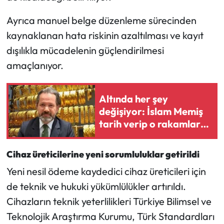
Ayrıca manuel belge düzenleme sürecinden
kaynaklanan hata riskinin azaltılması ve kayıt
dışılıkla mücadelenin güçlendirilmesi
amaçlanıyor.
Altında her şey
değişiyor: İslam Memiş
tarih verip o rakamları
tek tek açıkladı
Cihaz üreticilerine yeni sorumluluklar getirildi
Yeni nesil ödeme kaydedici cihaz üreticileri için
de teknik ve hukuki yükümlülükler artırıldı.
Cihazların teknik yeterlilikleri Türkiye Bilimsel ve
Teknolojik Araştırma Kurumu, Türk Standardları