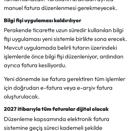
Siyaset
manuel fatura düzenlenmesi gerekmeyecek.
Spor
Bilgi fişi uygulaması kaldırılıyor
Perakende ticarette uzun süredir kullanılan bilgi
Sungurlu Haberleri
fişi uygulaması yeni sistemle birlikte sona erecek.
Turizm
Mevcut uygulamada belirli tutarın üzerindeki
işlemlerde önce bilgi fişi düzenleniyor, ardından
Uğurludağ Haberleri
ayrıca fatura kesiliyordu.
Yaşam
Yeni dönemde ise fatura gerektiren tüm işlemler
için doğrudan e-fatura veya e-arşiv fatura
Yayla Haber
oluşturulacak.
Yemek Tarifleri
2027 itibarıyla tüm faturalar dijital olacak
Düzenleme kapsamında elektronik fatura
Yerel Haberler
sistemine geçiş süreci kademeli şekilde