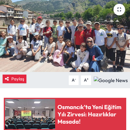
Eğitim
Ekonomi
Güncel
İskilip Haberleri
Kargı Haberleri
Paylaş
-
+
A
A
Kimdir?
Kültür Sanat
Osmancık’ta Yeni Eğitim
Yılı Zirvesi: Hazırlıklar
Laçin Haberleri
Masada!
Magazin