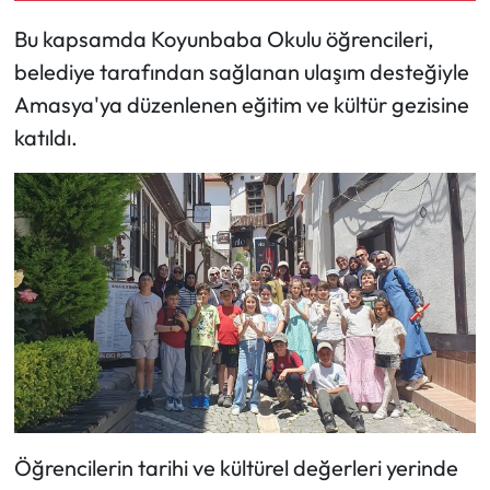
Bu kapsamda Koyunbaba Okulu öğrencileri,
Mecitözü Haberleri
belediye tarafından sağlanan ulaşım desteğiyle
Amasya'ya düzenlenen eğitim ve kültür gezisine
Oğuzlar Haberleri
katıldı.
Ortaköy Haberleri
Osmancık Haberleri
Otomotiv
Resmi İlan
Resmi Reklam
Sağlık
Öğrencilerin tarihi ve kültürel değerleri yerinde