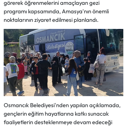
Siyaset
görerek öğrenmelerini amaçlayan gezi
programı kapsamında, Amasya'nın önemli
Spor
noktalarının ziyaret edilmesi planlandı.
Sungurlu Haberleri
Turizm
Uğurludağ Haberleri
Yaşam
Yayla Haber
Yemek Tarifleri
Osmancık Belediyesi'nden yapılan açıklamada,
gençlerin eğitim hayatlarına katkı sunacak
Yerel Haberler
faaliyetlerin desteklenmeye devam edeceği