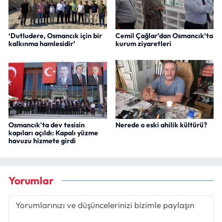
‘Dutludere, Osmancık için bir
Cemil Çağlar’dan Osmancık’ta
kalkınma hamlesidir’
kurum ziyaretleri
Osmancık'ta dev tesisin
Nerede o eski ahilik kültürü?
kapıları açıldı: Kapalı yüzme
havuzu hizmete girdi
Yorumlar