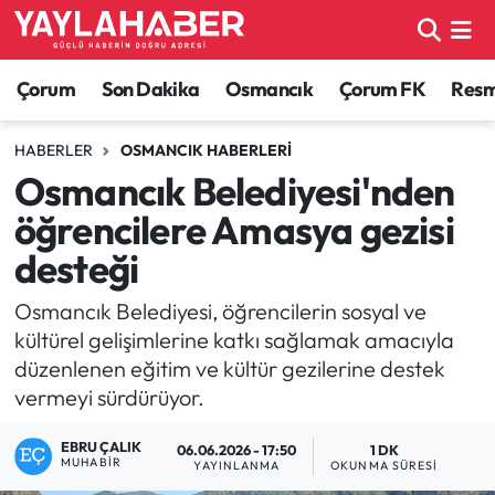
Alaca Haberleri
Çorum Nöbetçi Eczaneler
Çorum
Son Dakika
Osmancık
Çorum FK
Resmi
Bayat Haberleri
Çorum Hava Durumu
HABERLER
OSMANCIK HABERLERI
Osmancık Belediyesi'nden
Bilgi - Keşfet Haberleri
Çorum Namaz Vakitleri
öğrencilere Amasya gezisi
Bilim ve Teknoloji
Çorum Trafik Yoğunluk Haritası
desteği
Boğazkale Haberleri
TFF 1.Lig Puan Durumu ve Fikstür
Osmancık Belediyesi, öğrencilerin sosyal ve
kültürel gelişimlerine katkı sağlamak amacıyla
Çorum Haberleri
Tüm Manşetler
düzenlenen eğitim ve kültür gezilerine destek
vermeyi sürdürüyor.
Çorum Son Dakika Haberleri
Son Dakika Haberleri
EBRU ÇALIK
06.06.2026 - 17:50
1 DK
MUHABIR
YAYINLANMA
OKUNMA SÜRESI
Dodurga Haberleri
Haber Arşivi