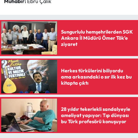
Muhabir:
Ebru Çalık
Sungurlulu hemşehrilerden SGK
Ankara İl Müdürü Ömer Tök’e
ziyaret
Herkes türkülerini biliyordu
ama arkasındaki o sır ilk kez bu
kitapta çıktı
28 yıldır tekerlekli sandalyeyle
ameliyat yapıyor: Tıp dünyası
bu Türk profesörü konuşuyor