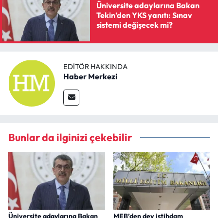
Üniversite adaylarına Bakan
Tekin’den YKS yanıtı: Sınav
sistemi değişecek mi?
EDITÖR HAKKINDA
Haber Merkezi
Bunlar da ilginizi çekebilir
Üniversite adaylarına Bakan
MEB’den dev istihdam