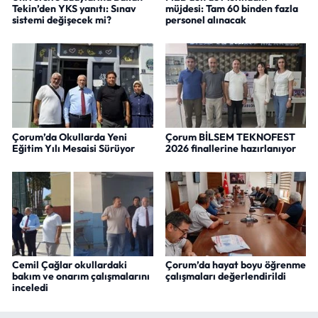
Tekin’den YKS yanıtı: Sınav
müjdesi: Tam 60 binden fazla
sistemi değişecek mi?
personel alınacak
Çorum’da Okullarda Yeni
Çorum BİLSEM TEKNOFEST
Eğitim Yılı Mesaisi Sürüyor
2026 finallerine hazırlanıyor
Cemil Çağlar okullardaki
Çorum’da hayat boyu öğrenme
bakım ve onarım çalışmalarını
çalışmaları değerlendirildi
inceledi