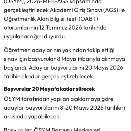
(ÖSYM), 2026-MEB-AGS kapsamında
gerçekleştirilecek Akademi Giriş Sınavı (AGS) ile
Mecitözü Haberleri
Öğretmenlik Alan Bilgisi Testi (ÖABT)
oturumlarının 12 Temmuz 2026 tarihinde
Oğuzlar Haberleri
uygulanacağını duyurdu.
Ortaköy Haberleri
Öğretmen adaylarının yakından takip ettiği
sınav için başvurular 8 Mayıs itibarıyla alınmaya
Osmancık Haberleri
başlandı. Adaylar başvurularını 20 Mayıs 2026
Otomotiv
tarihine kadar gerçekleştirebilecek.
Resmi İlan
Başvurular 20 Mayıs’a kadar sürecek
ÖSYM tarafından yapılan açıklamaya göre
Resmi Reklam
adaylar başvurularını 8-20 Mayıs 2026 tarihleri
arasında yapabilecek.
Sağlık
Başvurular, ÖSYM Başvuru Merkezleri