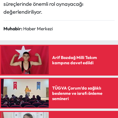
süreçlerinde önemli rol oynayacağı
değerlendiriliyor.
Muhabir:
Haber Merkezi
Arif Bozdağ Milli Takım
kampına davet edildi
TÜGVA Çorum’da sağlıklı
beslenme ve israfı önleme
semineri