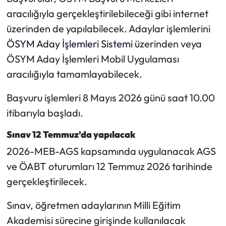
Siyaset
aracılığıyla gerçekleştirilebileceği gibi internet
üzerinden de yapılabilecek. Adaylar işlemlerini
Spor
ÖSYM Aday İşlemleri Sistemi
üzerinden veya
Sungurlu Haberleri
ÖSYM Aday İşlemleri Mobil Uygulaması
aracılığıyla tamamlayabilecek.
Turizm
Başvuru işlemleri 8 Mayıs 2026 günü saat 10.00
Uğurludağ Haberleri
itibarıyla başladı.
Yaşam
Sınav 12 Temmuz’da yapılacak
2026-MEB-AGS kapsamında uygulanacak AGS
Yayla Haber
ve ÖABT oturumları 12 Temmuz 2026 tarihinde
gerçekleştirilecek.
Yemek Tarifleri
Sınav, öğretmen adaylarının Milli Eğitim
Yerel Haberler
Akademisi sürecine girişinde kullanılacak