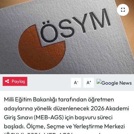
Eğitim
Ekonomi
Güncel
İskilip Haberleri
Kargı Haberleri
Paylaş
-
+
A
A
Kimdir?
Milli Eğitim Bakanlığı tarafından öğretmen
Kültür Sanat
adaylarına yönelik düzenlenecek 2026 Akademi
Giriş Sınavı (MEB-AGS) için başvuru süreci
Laçin Haberleri
başladı. Ölçme, Seçme ve Yerleştirme Merkezi
Magazin