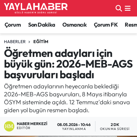
Alaca Haberleri
Çorum Nöbetçi Eczaneler
Çorum
Son Dakika
Osmancık
Çorum FK
Resmi
Bayat Haberleri
Çorum Hava Durumu
HABERLER
EĞITIM
Öğretmen adayları için
Bilgi - Keşfet Haberleri
Çorum Namaz Vakitleri
büyük gün: 2026-MEB-AGS
Bilim ve Teknoloji
Çorum Trafik Yoğunluk Haritası
başvuruları başladı
Boğazkale Haberleri
TFF 1.Lig Puan Durumu ve Fikstür
Öğretmen adaylarının heyecanla beklediği
2026-MEB-AGS başvuruları, 8 Mayıs itibarıyla
Çorum Haberleri
Tüm Manşetler
ÖSYM sisteminde açıldı. 12 Temmuz'daki sınava
giden yol bugün resmen başladı.
Çorum Son Dakika Haberleri
Son Dakika Haberleri
HABER MERKEZI
08.05.2026 - 10:46
2 DK
EDITÖR
YAYINLANMA
OKUNMA SÜRESI
Dodurga Haberleri
Haber Arşivi