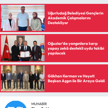
Uğurludağ Belediyesi Gençlerin
Akademik Çalışmalarını
Destekliyor
Oğuzlar’da yangınlara karşı
yapay zekâ destekli uydu takibi
yapılacak
Gökhan Kerman ve Heyeti
Başkan Aşgın ile Bir Araya Geldi
MUHABIR