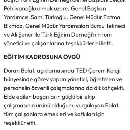
Siyaset
Pehlivanoğlu olmak üzere, Genel Başkan
Yardımcısı Sami Türkoğlu, Genel Müdür Fatma
Spor
Bıkmaz, Genel Müdür Yardımcıları Burcu Tekneci
Sungurlu Haberleri
ve Ali Şener ile Türk Eğitim Derneği’nin tüm
yönetici ve çalışanlarına teşekkürlerini iletti.
Turizm
EĞİTİM KADROSUNA ÖVGÜ
Uğurludağ Haberleri
Duran Bolat, açıklamasında TED Çorum Koleji
Yaşam
bünyesinde görev yapan yönetici, öğretmen ve
personelin özverili çalışmalarına da dikkat çekti.
Yayla Haber
Elde edilen başarıların güçlü bir ekip
çalışmasının ürünü olduğunu vurgulayan Bolat,
Yemek Tarifleri
tüm çalışanlara emekleri ve katkıları için
Yerel Haberler
teşekkür etti.