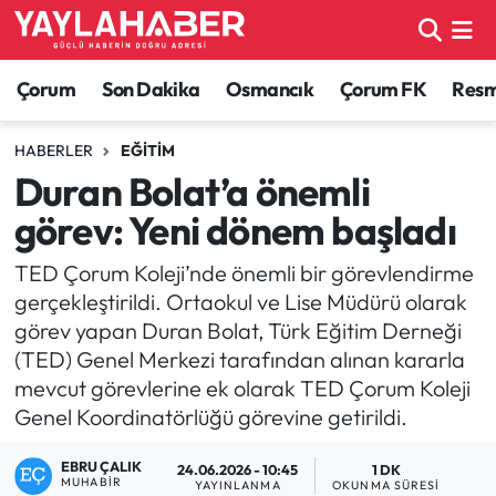
Alaca Haberleri
Çorum Nöbetçi Eczaneler
Çorum
Son Dakika
Osmancık
Çorum FK
Resmi
Bayat Haberleri
Çorum Hava Durumu
HABERLER
EĞITIM
Duran Bolat’a önemli
Bilgi - Keşfet Haberleri
Çorum Namaz Vakitleri
görev: Yeni dönem başladı
Bilim ve Teknoloji
Çorum Trafik Yoğunluk Haritası
TED Çorum Koleji’nde önemli bir görevlendirme
gerçekleştirildi. Ortaokul ve Lise Müdürü olarak
Boğazkale Haberleri
TFF 1.Lig Puan Durumu ve Fikstür
görev yapan Duran Bolat, Türk Eğitim Derneği
(TED) Genel Merkezi tarafından alınan kararla
Çorum Haberleri
Tüm Manşetler
mevcut görevlerine ek olarak TED Çorum Koleji
Genel Koordinatörlüğü görevine getirildi.
Çorum Son Dakika Haberleri
Son Dakika Haberleri
EBRU ÇALIK
24.06.2026 - 10:45
1 DK
Dodurga Haberleri
Haber Arşivi
MUHABIR
YAYINLANMA
OKUNMA SÜRESI