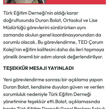
Mecitözü Haberleri
Türk Eğitim Derneği’nin aldığı karar
doğrultusunda Duran Bolat, Ortaokul ve Lise
Oğuzlar Haberleri
Müdürlüğü görevlerini sürdürürken aynı
zamanda okulun genel koordinasyonundan da
Ortaköy Haberleri
sorumlu olacak. Bu görevlendirme, TED Çorum
Osmancık Haberleri
Koleji’nin eğitim kalitesini daha da ileri taşımaya
yönelik önemli bir adım olarak değerlendiriliyor.
Otomotiv
TEŞEKKÜR MESAJI YAYINLADI
Resmi İlan
Yeni görevlendirme sonrası bir açıklama yapan
Resmi Reklam
Duran Bolat, kendisine duyulan güven ve verilen
sorumluluk nedeniyle Türk Eğitim Derneği
Sağlık
yönetimine teşekkür etti.Bolat, açıklamasında
başta Türk Eğitim Derneği Genel Başkanı Selçuk