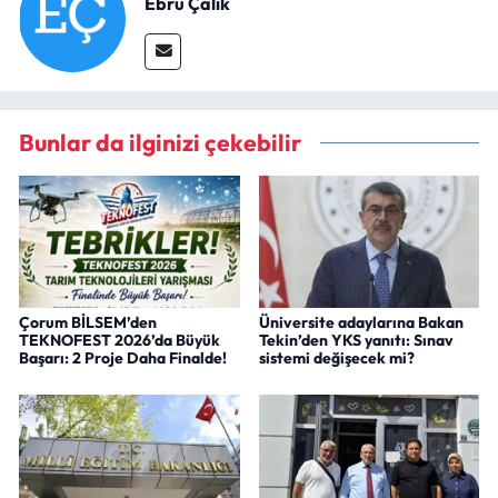
Ebru Çalık
Bunlar da ilginizi çekebilir
Çorum BİLSEM’den
Üniversite adaylarına Bakan
TEKNOFEST 2026’da Büyük
Tekin’den YKS yanıtı: Sınav
Başarı: 2 Proje Daha Finalde!
sistemi değişecek mi?