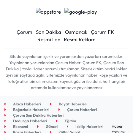
Çorum
Son Dakika
Osmancık
Çorum FK
Resmi İlan
Resmi Reklam
Sitede yayınlanan içerik ve yorumlardan yazarları sorumludur.
Yayınlanan yorumlardan Çorum Haber, Çorum FK, Çorum Son
Dakika | Yayla Haber sorumlu tutulamaz. Sitedeki tüm harici linkler
ayrı bir sayfada açılır. Sitemizde yayınlanan haber, köşe yazıları ve
fotoğraflar izin alınmaksızın kaynak gösterilse dahi, herhangi bir
ortamda kullanılamaz ve yayınlanamaz
Alaca Haberleri
Bayat Haberleri
Boğazkale Haberleri
Çorum Haberleri
Çorum Son Dakika Haberleri
Dodurga Haberleri
Eğitim
Haber
Ekonomi
Güncel
İskilip Haberleri
Yazılımı:
Kargı Haberleri
Kültür Sanat