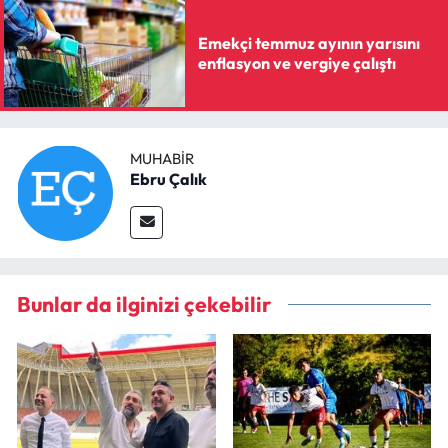
Emekçi temmuz ayının yarısını
enflasyon ve vergiye çalıştı
MUHABIR
Ebru Çalık
Bunlar da ilginizi çekebilir