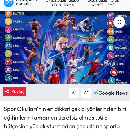
24.06.2026 - 23:00
24.06.2026 - 12:28
MUHABIR
YAYINLANMA
GÜNCELLEME
O
Eğitim
Ekonomi
Güncel
İskilip Haberleri
Kargı Haberleri
Kimdir?
Paylaş
-
+
A
A
Kültür Sanat
Spor Okulları'nın en dikkat çekici yönlerinden biri
Laçin Haberleri
eğitimlerin tamamen ücretsiz olması. Aile
bütçesine yük oluşturmadan çocukların sporla
Magazin