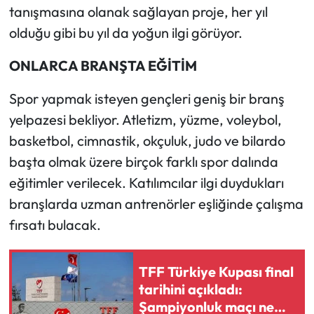
tanışmasına olanak sağlayan proje, her yıl
olduğu gibi bu yıl da yoğun ilgi görüyor.
Mecitözü Haberleri
ONLARCA BRANŞTA EĞİTİM
Oğuzlar Haberleri
Spor yapmak isteyen gençleri geniş bir branş
Ortaköy Haberleri
yelpazesi bekliyor. Atletizm, yüzme, voleybol,
basketbol, cimnastik, okçuluk, judo ve bilardo
Osmancık Haberleri
başta olmak üzere birçok farklı spor dalında
Otomotiv
eğitimler verilecek. Katılımcılar ilgi duydukları
branşlarda uzman antrenörler eşliğinde çalışma
Resmi İlan
fırsatı bulacak.
Resmi Reklam
TFF Türkiye Kupası final
Sağlık
tarihini açıkladı:
Şampiyonluk maçı ne