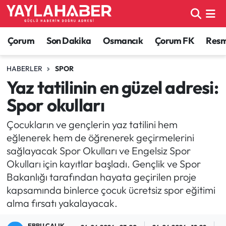
Alaca Haberleri
Çorum Nöbetçi Eczaneler
Çorum
Son Dakika
Osmancık
Çorum FK
Resmi
Bayat Haberleri
Çorum Hava Durumu
HABERLER
SPOR
Yaz tatilinin en güzel adresi:
Bilgi - Keşfet Haberleri
Çorum Namaz Vakitleri
Spor okulları
Bilim ve Teknoloji
Çorum Trafik Yoğunluk Haritası
Çocukların ve gençlerin yaz tatilini hem
eğlenerek hem de öğrenerek geçirmelerini
Boğazkale Haberleri
TFF 1.Lig Puan Durumu ve Fikstür
sağlayacak Spor Okulları ve Engelsiz Spor
Okulları için kayıtlar başladı. Gençlik ve Spor
Çorum Haberleri
Tüm Manşetler
Bakanlığı tarafından hayata geçirilen proje
kapsamında binlerce çocuk ücretsiz spor eğitimi
Çorum Son Dakika Haberleri
Son Dakika Haberleri
alma fırsatı yakalayacak.
Dodurga Haberleri
Haber Arşivi
EBRU ÇALIK