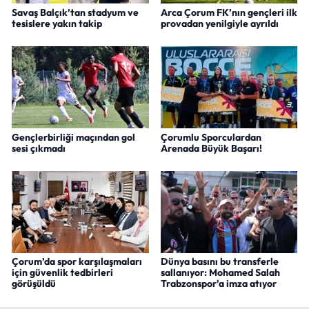
Savaş Balçık’tan stadyum ve
Arca Çorum FK’nın gençleri ilk
tesislere yakın takip
provadan yenilgiyle ayrıldı
Gençlerbirliği maçından gol
Çorumlu Sporculardan
sesi çıkmadı
Arenada Büyük Başarı!
Çorum’da spor karşılaşmaları
Dünya basını bu transferle
için güvenlik tedbirleri
sallanıyor: Mohamed Salah
görüşüldü
Trabzonspor'a imza atıyor