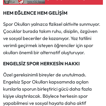
Siyaset
zaman oynanacak?
HEM EĞLENCE HEM GELİŞİM
Spor
Spor Okulları yalnızca fiziksel aktivite sunmuyor.
Sungurlu Haberleri
Çocuklar burada takım ruhu, disiplin, özgüven
Turizm
ve sosyal beceriler de kazanıyor. Yaz tatilini
verimli geçirmek isteyen öğrenciler için spor
Uğurludağ Haberleri
okulları önemli bir alternatif oluşturuyor.
Yaşam
ENGELSİZ SPOR HERKESİN HAKKI
Yayla Haber
Özel gereksinimli bireyler de unutulmadı.
Engelsiz Spor Okulları kapsamında açılan
Yemek Tarifleri
kurslarla sporun birleştirici gücü daha fazla
kişiye ulaştırılacak. Böylece herkesin spor
Yerel Haberler
yapabilmesi ve sosyal hayata daha aktif