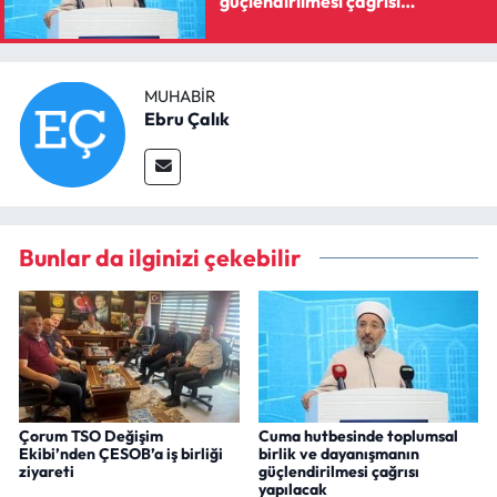
güçlendirilmesi çağrısı
yapılacak
MUHABIR
Ebru Çalık
Bunlar da ilginizi çekebilir
Çorum TSO Değişim
Cuma hutbesinde toplumsal
Ekibi’nden ÇESOB’a iş birliği
birlik ve dayanışmanın
ziyareti
güçlendirilmesi çağrısı
yapılacak