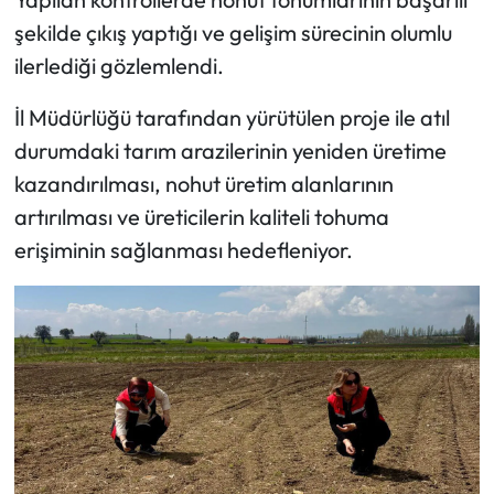
şekilde çıkış yaptığı ve gelişim sürecinin olumlu
Mecitözü Haberleri
ilerlediği gözlemlendi.
Oğuzlar Haberleri
İl Müdürlüğü tarafından yürütülen proje ile atıl
durumdaki tarım arazilerinin yeniden üretime
Ortaköy Haberleri
kazandırılması, nohut üretim alanlarının
artırılması ve üreticilerin kaliteli tohuma
Osmancık Haberleri
erişiminin sağlanması hedefleniyor.
Otomotiv
Resmi İlan
Resmi Reklam
Sağlık