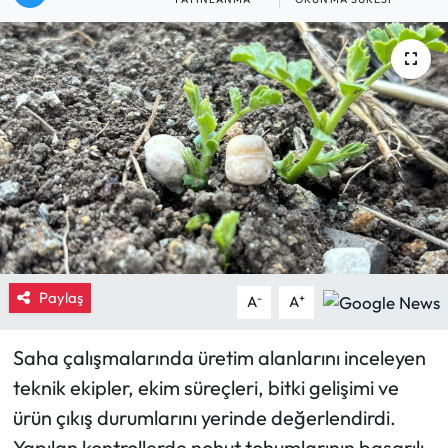
Eğitim
Ekonomi
Güncel
İskilip Haberleri
Kargı Haberleri
Kimdir?
Paylaş
-
+
A
A
Kültür Sanat
Saha çalışmalarında üretim alanlarını inceleyen
teknik ekipler, ekim süreçleri, bitki gelişimi ve
Laçin Haberleri
ürün çıkış durumlarını yerinde değerlendirdi.
Magazin
Yapılan kontrollerde nohut tohumlarının başarılı