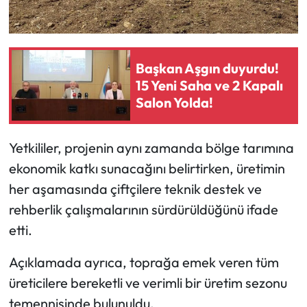
Siyaset
Spor
Başkan Aşgın duyurdu!
Sungurlu Haberleri
15 Yeni Saha ve 2 Kapalı
Salon Yolda!
Turizm
Uğurludağ Haberleri
Yetkililer, projenin aynı zamanda bölge tarımına
ekonomik katkı sunacağını belirtirken, üretimin
Yaşam
her aşamasında çiftçilere teknik destek ve
rehberlik çalışmalarının sürdürüldüğünü ifade
Yayla Haber
etti.
Yemek Tarifleri
Açıklamada ayrıca, toprağa emek veren tüm
üreticilere bereketli ve verimli bir üretim sezonu
Yerel Haberler
temennisinde bulunuldu.