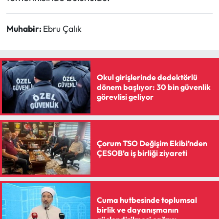
Muhabir:
Ebru Çalık
Okul girişlerinde dedektörlü
dönem başlıyor: 30 bin güvenlik
görevlisi geliyor
Çorum TSO Değişim Ekibi’nden
ÇESOB’a iş birliği ziyareti
Cuma hutbesinde toplumsal
birlik ve dayanışmanın