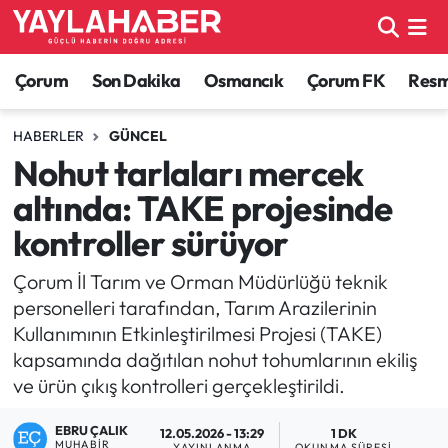
Alaca Haberleri
Çorum Nöbetçi Eczaneler
Çorum
Son Dakika
Osmancık
Çorum FK
Resmi
Bayat Haberleri
Çorum Hava Durumu
HABERLER
GÜNCEL
Nohut tarlaları mercek
Bilgi - Keşfet Haberleri
Çorum Namaz Vakitleri
altında: TAKE projesinde
Bilim ve Teknoloji
Çorum Trafik Yoğunluk Haritası
kontroller sürüyor
Boğazkale Haberleri
TFF 1.Lig Puan Durumu ve Fikstür
Çorum İl Tarım ve Orman Müdürlüğü teknik
personelleri tarafından, Tarım Arazilerinin
Çorum Haberleri
Tüm Manşetler
Kullanımının Etkinleştirilmesi Projesi (TAKE)
kapsamında dağıtılan nohut tohumlarının ekiliş
Çorum Son Dakika Haberleri
Son Dakika Haberleri
ve ürün çıkış kontrolleri gerçekleştirildi.
Dodurga Haberleri
Haber Arşivi
EBRU ÇALIK
12.05.2026 - 13:29
1 DK
MUHABIR
YAYINLANMA
OKUNMA SÜRESI