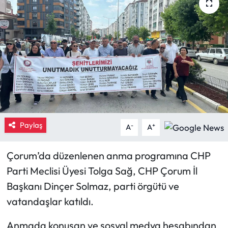
Eğitim
Ekonomi
Güncel
İskilip Haberleri
Kargı Haberleri
Paylaş
-
+
A
A
Kimdir?
Çorum’da düzenlenen anma programına CHP
Parti Meclisi Üyesi Tolga Sağ, CHP Çorum İl
Kültür Sanat
Başkanı Dinçer Solmaz, parti örgütü ve
Laçin Haberleri
vatandaşlar katıldı.
Anmada konuşan ve sosyal medya hesabından
Magazin