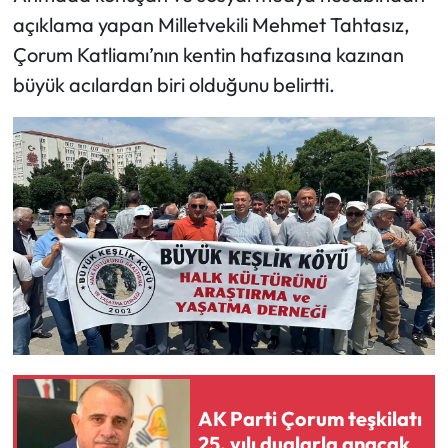
açıklama yapan Milletvekili Mehmet Tahtasız,
Mecitözü Haberleri
Çorum Katliamı’nın kentin hafızasına kazınan
büyük acılardan biri olduğunu belirtti.
Oğuzlar Haberleri
Ortaköy Haberleri
Osmancık Haberleri
Otomotiv
Resmi İlan
Resmi Reklam
Sağlık
AK Parti Çorum teşkilatı
25. yılı dualarla anacak