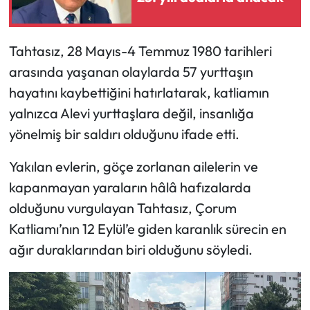
Siyaset
Spor
Tahtasız, 28 Mayıs-4 Temmuz 1980 tarihleri
arasında yaşanan olaylarda 57 yurttaşın
Sungurlu Haberleri
hayatını kaybettiğini hatırlatarak, katliamın
Turizm
yalnızca Alevi yurttaşlara değil, insanlığa
yönelmiş bir saldırı olduğunu ifade etti.
Uğurludağ Haberleri
Yakılan evlerin, göçe zorlanan ailelerin ve
Yaşam
kapanmayan yaraların hâlâ hafızalarda
olduğunu vurgulayan Tahtasız, Çorum
Yayla Haber
Katliamı’nın 12 Eylül’e giden karanlık sürecin en
ağır duraklarından biri olduğunu söyledi.
Yemek Tarifleri
Yerel Haberler