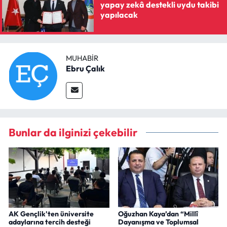
yapay zekâ destekli uydu takibi
yapılacak
MUHABIR
Ebru Çalık
Bunlar da ilginizi çekebilir
AK Gençlik'ten üniversite
Oğuzhan Kaya’dan “Millî
adaylarına tercih desteği
Dayanışma ve Toplumsal