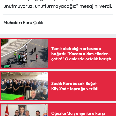
unutmuyoruz, unutturmayacağız” mesajını verdi.
Muhabir:
Ebru Çalık
Tam kalabalığın ortasında
bağırdı: "Kocanı aldım elinden,
çatla!" O anlarda ortalık karıştı
Sadık Karabacak Buğet
Köyü’nde toprağa verildi
Oğuzlar’da yangınlara karşı