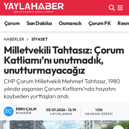
Alaca Haberleri
Çorum Nöbetçi Eczaneler
Çorum
Son Dakika
Osmancık
Çorum FK
Resmi
Bayat Haberleri
Çorum Hava Durumu
HABERLER
SIYASET
Milletvekili Tahtasız: Çorum
Bilgi - Keşfet Haberleri
Çorum Namaz Vakitleri
Katliamı’nı unutmadık,
Bilim ve Teknoloji
Çorum Trafik Yoğunluk Haritası
unutturmayacağız
Boğazkale Haberleri
TFF 1.Lig Puan Durumu ve Fikstür
CHP Çorum Milletvekili Mehmet Tahtasız, 1980
yılında yaşanan Çorum Katliamı’nda hayatını
Çorum Haberleri
Tüm Manşetler
kaybeden yurttaşları andı.
EBRU ÇALIK
Çorum Son Dakika Haberleri
Son Dakika Haberleri
03.07.2026 - 12:19
1 DK
MUHABIR
YAYINLANMA
OKUNMA SÜRESI
Dodurga Haberleri
Haber Arşivi