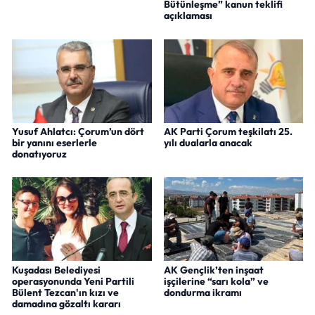
Bütünleşme” kanun teklifi
açıklaması
Yusuf Ahlatcı: Çorum’un dört
AK Parti Çorum teşkilatı 25.
bir yanını eserlerle
yılı dualarla anacak
donatıyoruz
Kuşadası Belediyesi
AK Gençlik’ten inşaat
operasyonunda Yeni Partili
işçilerine “sarı kola” ve
Bülent Tezcan'ın kızı ve
dondurma ikramı
damadına gözaltı kararı