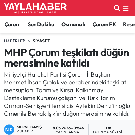
Alaca Haberleri
Çorum Nöbetçi Eczaneler
Çorum
Son Dakika
Osmancık
Çorum FK
Resmi
Bayat Haberleri
Çorum Hava Durumu
HABERLER
SIYASET
MHP Çorum teşkilatı düğün
Bilgi - Keşfet Haberleri
Çorum Namaz Vakitleri
merasimine katıldı
Bilim ve Teknoloji
Çorum Trafik Yoğunluk Haritası
Milliyetçi Hareket Partisi Çorum İl Başkanı
Mehmet İhsan Çıplak ve beraberindeki teşkilat
Boğazkale Haberleri
TFF 1.Lig Puan Durumu ve Fikstür
mensupları, Tarım ve Kırsal Kalkınmayı
Destekleme Kurumu çalışanı ve Türk Tarım
Çorum Haberleri
Tüm Manşetler
Orman-Sen işyeri temsilcisi Aytekin Deniz’in oğlu
Ömer ile Berrak Işık’ın düğün merasimine katıldı.
Çorum Son Dakika Haberleri
Son Dakika Haberleri
MERVE KAYIŞ
18.05.2026 - 09:46
1 DK
Dodurga Haberleri
Haber Arşivi
MUHABIR
YAYINLANMA
OKUNMA SÜRESI