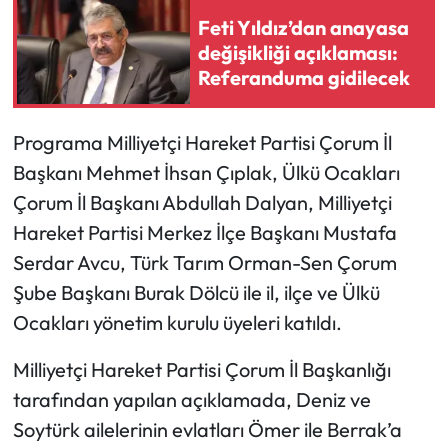
Feti Yıldız’dan anayasa
Mecitözü Haberleri
değişikliği açıklaması:
Referanduma gidilecek
Oğuzlar Haberleri
Programa Milliyetçi Hareket Partisi Çorum İl
Ortaköy Haberleri
Başkanı Mehmet İhsan Çıplak, Ülkü Ocakları
Osmancık Haberleri
Çorum İl Başkanı Abdullah Dalyan, Milliyetçi
Hareket Partisi Merkez İlçe Başkanı Mustafa
Otomotiv
Serdar Avcu, Türk Tarım Orman-Sen Çorum
Şube Başkanı Burak Dölcü ile il, ilçe ve Ülkü
Resmi İlan
Ocakları yönetim kurulu üyeleri katıldı.
Resmi Reklam
Milliyetçi Hareket Partisi Çorum İl Başkanlığı
tarafından yapılan açıklamada, Deniz ve
Sağlık
Soytürk ailelerinin evlatları Ömer ile Berrak’a