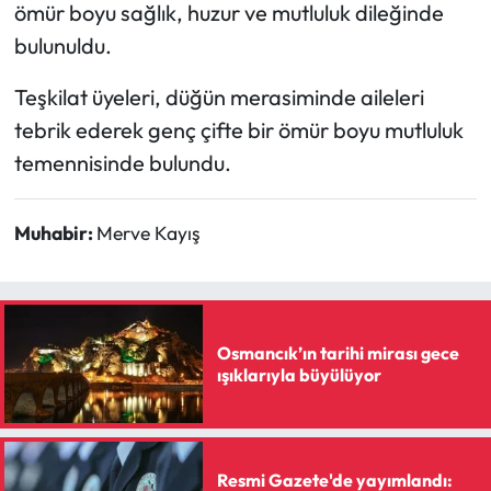
Siyaset
ömür boyu sağlık, huzur ve mutluluk dileğinde
bulunuldu.
Spor
Teşkilat üyeleri, düğün merasiminde aileleri
Sungurlu Haberleri
tebrik ederek genç çifte bir ömür boyu mutluluk
temennisinde bulundu.
Turizm
Uğurludağ Haberleri
Muhabir:
Merve Kayış
Yaşam
Yayla Haber
Osmancık’ın tarihi mirası gece
ışıklarıyla büyülüyor
Yemek Tarifleri
Yerel Haberler
Resmi Gazete'de yayımlandı: