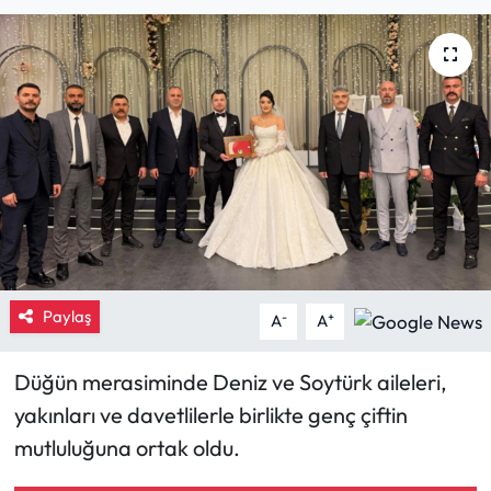
Eğitim
Ekonomi
Güncel
İskilip Haberleri
Kargı Haberleri
Paylaş
Kimdir?
-
+
A
A
Kültür Sanat
Düğün merasiminde Deniz ve Soytürk aileleri,
yakınları ve davetlilerle birlikte genç çiftin
Laçin Haberleri
mutluluğuna ortak oldu.
Magazin