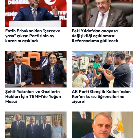
Fatih Erbakan'dan "çerçeve
Feti Yıldız’dan anayasa
yasa" çıkışı: Partisinin oy
değişikliği açıklaması:
kararını açıkladı
Referanduma gidilecek
Şehit Yakınları ve Gazilerin
AK Parti Gençlik Kolları’ndan
Hakları İçin TBMM'de Yoğun
Kur’an kursu öğrencilerine
Mesai
ziyaret