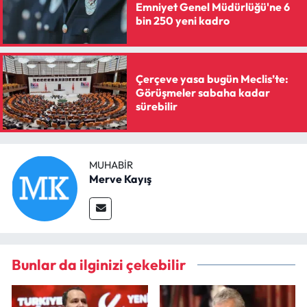
Emniyet Genel Müdürlüğü'ne 6
bin 250 yeni kadro
Çerçeve yasa bugün Meclis’te:
Görüşmeler sabaha kadar
sürebilir
MUHABIR
Merve Kayış
Bunlar da ilginizi çekebilir