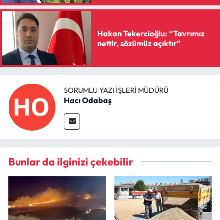
Hakan Tekercioğlu: “Tavrımız
nettir, sözümüz açıktır”
SORUMLU YAZI İŞLERI MÜDÜRÜ
Hacı Odabaş
Bunlar da ilginizi çekebilir