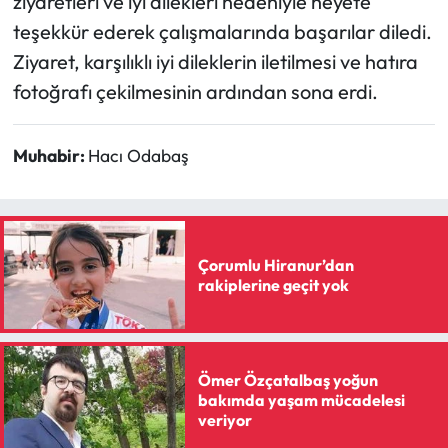
ziyaretleri ve iyi dilekleri nedeniyle heyete
teşekkür ederek çalışmalarında başarılar diledi.
Ziyaret, karşılıklı iyi dileklerin iletilmesi ve hatıra
fotoğrafı çekilmesinin ardından sona erdi.
Muhabir:
Hacı Odabaş
Çorumlu Hiranur’dan
rakiplerine geçit yok
Ömer Özçatalbaş yoğun
bakımda yaşam mücadelesi
veriyor