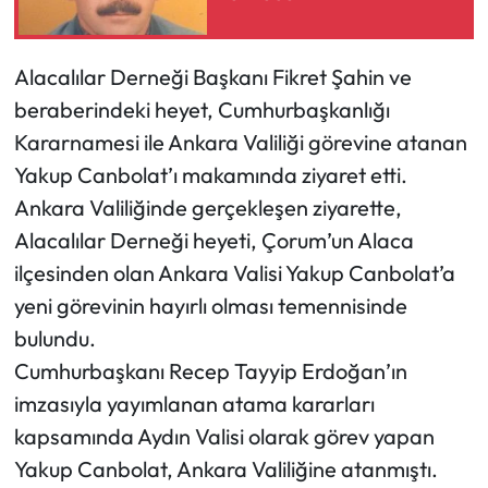
Mecitözü Haberleri
Alacalılar Derneği Başkanı Fikret Şahin ve
Oğuzlar Haberleri
beraberindeki heyet, Cumhurbaşkanlığı
Kararnamesi ile Ankara Valiliği görevine atanan
Ortaköy Haberleri
Yakup Canbolat’ı makamında ziyaret etti.
Ankara Valiliğinde gerçekleşen ziyarette,
Osmancık Haberleri
Alacalılar Derneği heyeti, Çorum’un Alaca
ilçesinden olan Ankara Valisi Yakup Canbolat’a
Otomotiv
yeni görevinin hayırlı olması temennisinde
Resmi İlan
bulundu.
Cumhurbaşkanı Recep Tayyip Erdoğan’ın
Resmi Reklam
imzasıyla yayımlanan atama kararları
kapsamında Aydın Valisi olarak görev yapan
Sağlık
Yakup Canbolat, Ankara Valiliğine atanmıştı.