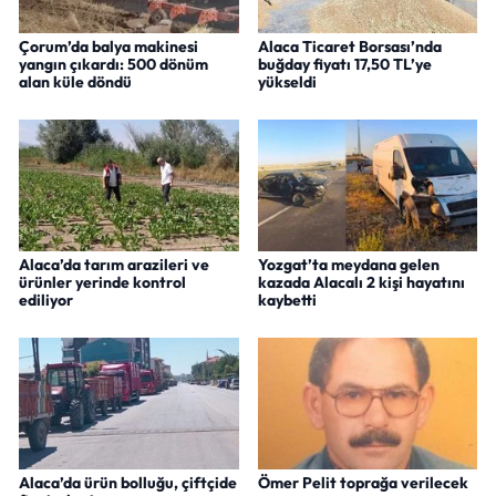
Çorum’da balya makinesi
Alaca Ticaret Borsası’nda
yangın çıkardı: 500 dönüm
buğday fiyatı 17,50 TL’ye
alan küle döndü
yükseldi
Alaca’da tarım arazileri ve
Yozgat’ta meydana gelen
ürünler yerinde kontrol
kazada Alacalı 2 kişi hayatını
ediliyor
kaybetti
Alaca’da ürün bolluğu, çiftçide
Ömer Pelit toprağa verilecek