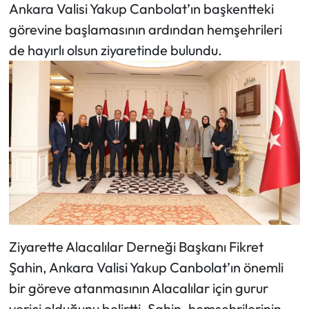
Siyaset
Ankara Valisi Yakup Canbolat’ın başkentteki
görevine başlamasının ardından hemşehrileri
Spor
de hayırlı olsun ziyaretinde bulundu.
Sungurlu Haberleri
Turizm
Uğurludağ Haberleri
Yaşam
Yayla Haber
Ziyarette Alacalılar Derneği Başkanı Fikret
Yemek Tarifleri
Şahin, Ankara Valisi Yakup Canbolat’ın önemli
Yerel Haberler
bir göreve atanmasının Alacalılar için gurur
verici olduğunu belirtti. Şahin, hemşehrilerinin