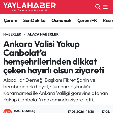
Alaca Haberleri
Çorum Nöbetçi Eczaneler
Çorum
Son Dakika
Osmancık
Çorum FK
Resmi
Bayat Haberleri
Çorum Hava Durumu
HABERLER
ALACA HABERLERI
Ankara Valisi Yakup
Bilgi - Keşfet Haberleri
Çorum Namaz Vakitleri
Canbolat’a
Bilim ve Teknoloji
Çorum Trafik Yoğunluk Haritası
hemşehrilerinden dikkat
çeken hayırlı olsun ziyareti
Boğazkale Haberleri
TFF 1.Lig Puan Durumu ve Fikstür
Alacalılar Derneği Başkanı Fikret Şahin ve
Çorum Haberleri
Tüm Manşetler
beraberindeki heyet, Cumhurbaşkanlığı
Kararnamesi ile Ankara Valiliği görevine atanan
Çorum Son Dakika Haberleri
Son Dakika Haberleri
Yakup Canbolat’ı makamında ziyaret etti.
Dodurga Haberleri
Haber Arşivi
HACI ODABAŞ
17.05.2026 - 18:38
17.05.2