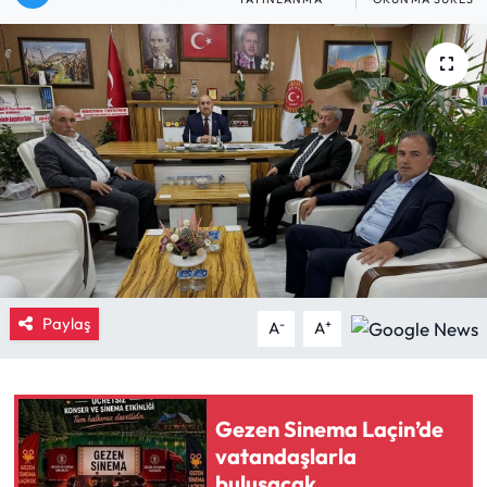
Eğitim
Ekonomi
Güncel
İskilip Haberleri
Kargı Haberleri
Kimdir?
Paylaş
-
+
A
A
Kültür Sanat
Gezen Sinema Laçin’de
Laçin Haberleri
vatandaşlarla
buluşacak
Magazin