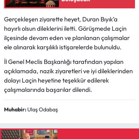
Mecitözü Haberleri
Gerçekleşen ziyarette heyet, Duran Bıyık’a
hayırlı olsun dileklerini iletti. Görüşmede Laçin
Oğuzlar Haberleri
ilçesinde devam eden ve planlanan çalışmalar
Ortaköy Haberleri
ele alınarak karşılıklı istişarelerde bulunuldu.
İl Genel Meclis Başkanlığı tarafından yapılan
Osmancık Haberleri
açıklamada, nazik ziyaretleri ve iyi dileklerinden
Otomotiv
dolayı Laçin heyetine teşekkür edilerek
çalışmalarında başarılar dilendi.
Resmi İlan
Muhabir:
Ulaş Odabaş
Resmi Reklam
Sağlık