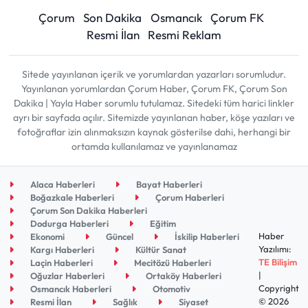
Çorum
Son Dakika
Osmancık
Çorum FK
Resmi İlan
Resmi Reklam
Sitede yayınlanan içerik ve yorumlardan yazarları sorumludur.
Yayınlanan yorumlardan Çorum Haber, Çorum FK, Çorum Son
Dakika | Yayla Haber sorumlu tutulamaz. Sitedeki tüm harici linkler
ayrı bir sayfada açılır. Sitemizde yayınlanan haber, köşe yazıları ve
fotoğraflar izin alınmaksızın kaynak gösterilse dahi, herhangi bir
ortamda kullanılamaz ve yayınlanamaz
Alaca Haberleri
Bayat Haberleri
Boğazkale Haberleri
Çorum Haberleri
Çorum Son Dakika Haberleri
Dodurga Haberleri
Eğitim
Haber
Ekonomi
Güncel
İskilip Haberleri
Yazılımı:
Kargı Haberleri
Kültür Sanat
TE Bilişim
Laçin Haberleri
Mecitözü Haberleri
|
Oğuzlar Haberleri
Ortaköy Haberleri
Copyright
Osmancık Haberleri
Otomotiv
© 2026
Resmi İlan
Sağlık
Siyaset