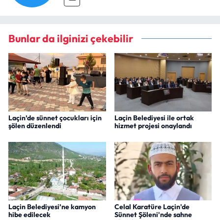
Bunlar da ilginizi çekebilir
Laçin’de sünnet çocukları için
Laçin Belediyesi ile ortak
şölen düzenlendi
hizmet projesi onaylandı
Laçin Belediyesi’ne kamyon
Celal Karatüre Laçin'de
hibe edilecek
Sünnet Şöleni'nde sahne