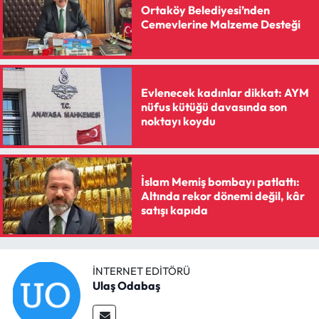
Siyaset
Ortaköy Belediyesi’nden
Cemevlerine Malzeme Desteği
Spor
Sungurlu Haberleri
Evlenecek kadınlar dikkat: AYM
nüfus kütüğü davasında son
Turizm
noktayı koydu
Uğurludağ Haberleri
İslam Memiş bombayı patlattı:
Yaşam
Altında rekor dönemi değil, kâr
satışı kapıda
Yayla Haber
Yemek Tarifleri
İNTERNET EDITÖRÜ
Ulaş Odabaş
Yerel Haberler