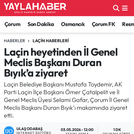
Alaca Haberleri
Çorum Nöbetçi Eczaneler
Çorum
Son Dakika
Osmancık
Çorum FK
Resmi
Bayat Haberleri
Çorum Hava Durumu
HABERLER
LAÇIN HABERLERI
Laçin heyetinden İl Genel
Bilgi - Keşfet Haberleri
Çorum Namaz Vakitleri
Meclis Başkanı Duran
Bilim ve Teknoloji
Çorum Trafik Yoğunluk Haritası
Bıyık’a ziyaret
Boğazkale Haberleri
TFF 1.Lig Puan Durumu ve Fikstür
Laçin Belediye Başkanı Mustafa Toydemir, AK
Parti Laçin İlçe Başkanı Ömer Çatalpelit ve İl
Çorum Haberleri
Tüm Manşetler
Genel Meclis Üyesi Selami Gafar, Çorum İl Genel
Meclis Başkanı Duran Bıyık’ı makamında ziyaret
Çorum Son Dakika Haberleri
Son Dakika Haberleri
etti.
Dodurga Haberleri
Haber Arşivi
ULAŞ ODABAŞ
03.05.2026 - 12:00
1 DK
İNTERNET EDITÖRÜ
YAYINLANMA
OKUNMA SÜRESI