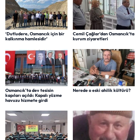
‘Dutludere, Osmancık için bir
Cemil Çağlar’dan Osmancık’ta
kalkınma hamlesidir’
kurum ziyaretleri
Osmancık'ta dev tesisin
Nerede o eski ahilik kültürü?
kapıları açıldı: Kapalı yüzme
havuzu hizmete girdi