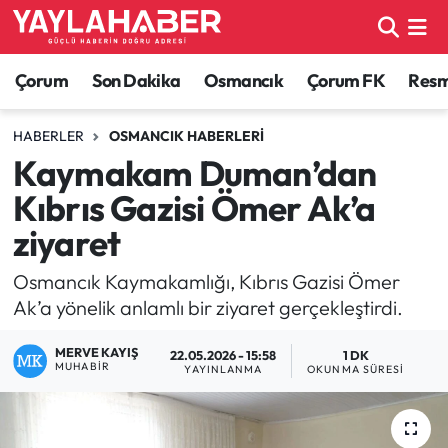
Alaca Haberleri
Çorum Nöbetçi Eczaneler
Çorum
Son Dakika
Osmancık
Çorum FK
Resmi
Bayat Haberleri
Çorum Hava Durumu
HABERLER
OSMANCIK HABERLERI
Kaymakam Duman’dan
Bilgi - Keşfet Haberleri
Çorum Namaz Vakitleri
Kıbrıs Gazisi Ömer Ak’a
Bilim ve Teknoloji
Çorum Trafik Yoğunluk Haritası
ziyaret
Boğazkale Haberleri
TFF 1.Lig Puan Durumu ve Fikstür
Osmancık Kaymakamlığı, Kıbrıs Gazisi Ömer
Ak’a yönelik anlamlı bir ziyaret gerçekleştirdi.
Çorum Haberleri
Tüm Manşetler
MERVE KAYIŞ
22.05.2026 - 15:58
1 DK
MUHABIR
YAYINLANMA
OKUNMA SÜRESI
Çorum Son Dakika Haberleri
Son Dakika Haberleri
Dodurga Haberleri
Haber Arşivi