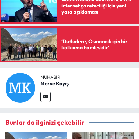
internet gazeteciliği için yeni
yasa açıklaması
‘Dutludere, Osmancık için bir
kalkınma hamlesidir’
MUHABIR
Merve Kayış
Bunlar da ilginizi çekebilir