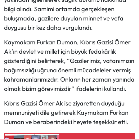
bilgi alındı. Samimi ortamda gerçekleşen
Mecitözü Haberleri
buluşmada, gazilere duyulan minnet ve vefa
duygusu bir kez daha vurgulandı.
Oğuzlar Haberleri
Kaymakam Furkan Duman, Kıbrıs Gazisi Ömer
Ortaköy Haberleri
Ak’ın devlet ve millet için büyük fedakârlık
gösterdiğini belirterek, “Gazilerimiz, vatanımızın
Osmancık Haberleri
bağımsızlığı uğruna önemli mücadeleler vermiş
Otomotiv
kahramanlarımızdır. Onların her zaman yanında
olmak bizim görevimizdir” ifadelerini kullandı.
Resmi İlan
Kıbrıs Gazisi Ömer Ak ise ziyaretten duyduğu
Resmi Reklam
memnuniyeti dile getirerek Kaymakam Furkan
Duman ve beraberindeki heyete teşekkür etti.
Sağlık