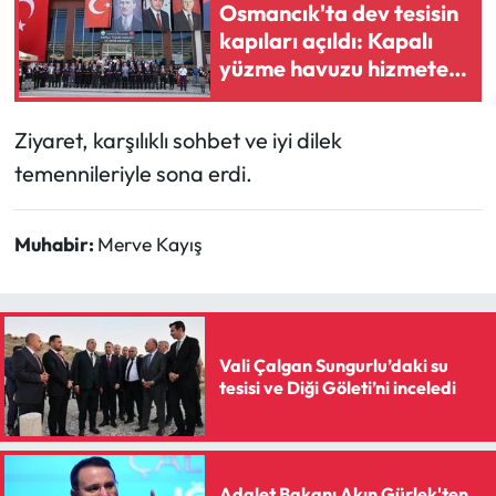
Siyaset
Osmancık'ta dev tesisin
kapıları açıldı: Kapalı
Spor
yüzme havuzu hizmete
girdi
Sungurlu Haberleri
Ziyaret, karşılıklı sohbet ve iyi dilek
temennileriyle sona erdi.
Turizm
Uğurludağ Haberleri
Muhabir:
Merve Kayış
Yaşam
Yayla Haber
Vali Çalgan Sungurlu’daki su
tesisi ve Diği Göleti’ni inceledi
Yemek Tarifleri
Yerel Haberler
Adalet Bakanı Akın Gürlek'ten