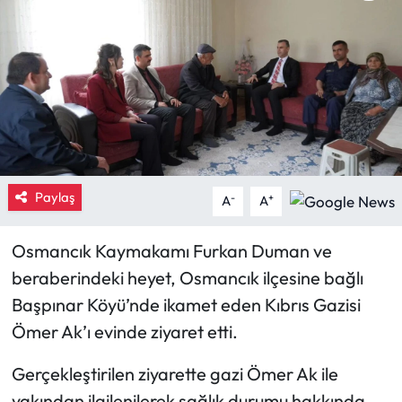
Eğitim
Ekonomi
Güncel
İskilip Haberleri
Paylaş
-
+
A
A
Kargı Haberleri
Osmancık Kaymakamı Furkan Duman ve
Kimdir?
beraberindeki heyet, Osmancık ilçesine bağlı
Başpınar Köyü’nde ikamet eden Kıbrıs Gazisi
Kültür Sanat
Ömer Ak’ı evinde ziyaret etti.
Laçin Haberleri
Gerçekleştirilen ziyarette gazi Ömer Ak ile
Magazin
yakından ilgilenilerek sağlık durumu hakkında