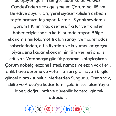
buluşuyor. Şehrin simgesi Saat Kulesi ve Gazi
Caddesi'nden sıcak gelişmeler, Çorum Valiliği ve
Belediye duyuruları, yerel siyaset kulisleri anbean
sayfalarımıza taşınıyor. Kırmızı-Siyahlı sevdamız
Çorum FK'nın maç özetleri, fikstür ve transfer
haberleriyle sporun kalbi burada atıyor. Bölge
ekonomisinin lokomotifi olan sanayi ve ticaret odası
haberlerinden, altın fiyatları ve kuyumcular çarşısı
piyasasına kadar ekonominin tüm verileri analiz
ediliyor. Vatandaşın günlük yaşamını kolaylaştıran
Çorum nöbetçi eczane listesi, namaz ve ezan vakitleri,
anlık hava durumu ve vefat ilanları gibi hayati bilgiler
güncel olarak sunulur. Merkezden Sungurlu, Osmancık,
İskilip ve Alaca'ya kadar tüm ilçelerin sesi olan Yayla
Haber; doğru, hızlı ve güvenilir haberciliğin tek
adresidir.