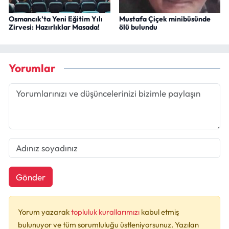
Osmancık’ta Yeni Eğitim Yılı
Mustafa Çiçek minibüsünde
Zirvesi: Hazırlıklar Masada!
ölü bulundu
Yorumlar
Gönder
Yorum yazarak
topluluk kurallarımızı
kabul etmiş
bulunuyor ve tüm sorumluluğu üstleniyorsunuz. Yazılan