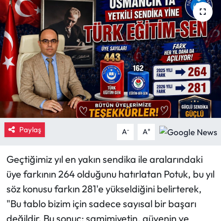
Eğitim
Ekonomi
Güncel
İskilip Haberleri
Kargı Haberleri
Paylaş
-
+
A
A
Kimdir?
Geçtiğimiz yıl en yakın sendika ile aralarındaki
Kültür Sanat
üye farkının 264 olduğunu hatırlatan Potuk, bu yıl
söz konusu farkın 281'e yükseldiğini belirterek,
Laçin Haberleri
"Bu tablo bizim için sadece sayısal bir başarı
değildir. Bu sonuç; samimiyetin, güvenin ve
Magazin