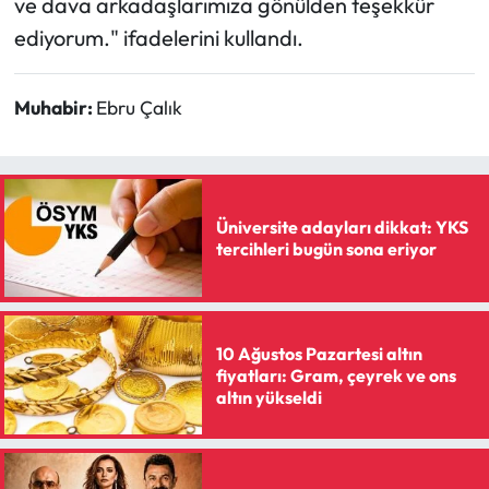
ve dava arkadaşlarımıza gönülden teşekkür
ediyorum." ifadelerini kullandı.
Muhabir:
Ebru Çalık
Üniversite adayları dikkat: YKS
tercihleri bugün sona eriyor
10 Ağustos Pazartesi altın
fiyatları: Gram, çeyrek ve ons
altın yükseldi