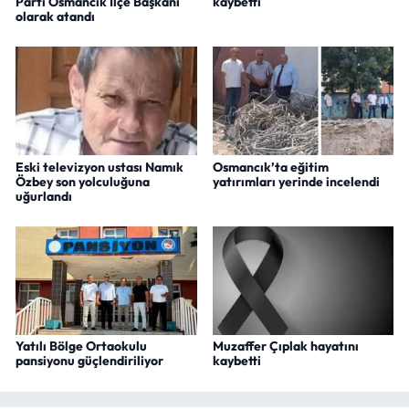
Parti Osmancık İlçe Başkanı
kaybetti
olarak atandı
Eski televizyon ustası Namık
Osmancık’ta eğitim
Özbey son yolculuğuna
yatırımları yerinde incelendi
uğurlandı
Yatılı Bölge Ortaokulu
Muzaffer Çıplak hayatını
pansiyonu güçlendiriliyor
kaybetti