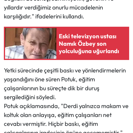
yıllardır verdiğimiz onurlu mücadelenin
Mecitözü Haberleri
karşılığıdır." ifadelerini kullandı.
Oğuzlar Haberleri
Eski televizyon ustası
Namık Özbey son
Ortaköy Haberleri
yolculuğuna uğurlandı
Osmancık Haberleri
Yetki sürecinde çeşitli baskı ve yönlendirmelerin
Otomotiv
yaşandığını öne süren Potuk, eğitim
çalışanlarının bu süreçte dik bir duruş
Resmi İlan
sergilediğini söyledi.
Resmi Reklam
Potuk açıklamasında, "Derdi yalnızca makam ve
koltuk olan anlayışa, eğitim çalışanları net
Sağlık
cevabı vermiştir. Hiçbir baskı, eğitim
çalışanlarının iradesinin önüne geçememiştir."