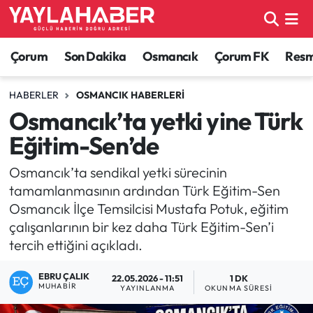
Alaca Haberleri
Çorum Nöbetçi Eczaneler
Çorum
Son Dakika
Osmancık
Çorum FK
Resmi
Bayat Haberleri
Çorum Hava Durumu
HABERLER
OSMANCIK HABERLERI
Osmancık’ta yetki yine Türk
Bilgi - Keşfet Haberleri
Çorum Namaz Vakitleri
Eğitim-Sen’de
Bilim ve Teknoloji
Çorum Trafik Yoğunluk Haritası
Osmancık’ta sendikal yetki sürecinin
tamamlanmasının ardından Türk Eğitim-Sen
Boğazkale Haberleri
TFF 1.Lig Puan Durumu ve Fikstür
Osmancık İlçe Temsilcisi Mustafa Potuk, eğitim
çalışanlarının bir kez daha Türk Eğitim-Sen’i
Çorum Haberleri
Tüm Manşetler
tercih ettiğini açıkladı.
Çorum Son Dakika Haberleri
Son Dakika Haberleri
EBRU ÇALIK
22.05.2026 - 11:51
1 DK
MUHABIR
YAYINLANMA
OKUNMA SÜRESI
Dodurga Haberleri
Haber Arşivi