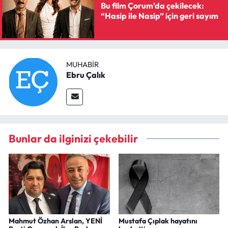
Bu film Çorum'da çekilecek:
“Hasip ile Nasip” için geri sayım
MUHABIR
Ebru Çalık
Bunlar da ilginizi çekebilir
Mahmut Özhan Arslan, YENİ
Mustafa Çıplak hayatını