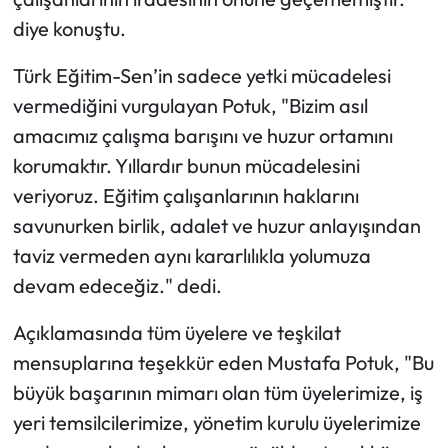
Siyaset
diye konuştu.
Spor
Türk Eğitim-Sen’in sadece yetki mücadelesi
vermediğini vurgulayan Potuk, "Bizim asıl
Sungurlu Haberleri
amacımız çalışma barışını ve huzur ortamını
Turizm
korumaktır. Yıllardır bunun mücadelesini
veriyoruz. Eğitim çalışanlarının haklarını
Uğurludağ Haberleri
savunurken birlik, adalet ve huzur anlayışından
taviz vermeden aynı kararlılıkla yolumuza
Yaşam
devam edeceğiz." dedi.
Yayla Haber
Açıklamasında tüm üyelere ve teşkilat
mensuplarına teşekkür eden Mustafa Potuk, "Bu
Yemek Tarifleri
büyük başarının mimarı olan tüm üyelerimize, iş
Yerel Haberler
yeri temsilcilerimize, yönetim kurulu üyelerimize