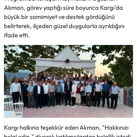
Akman, görev yaptığı süre boyunca Kargı'da
Mecitözü Haberleri
büyük bir samimiyet ve destek gördüğünü
belirterek, ilçeden güzel duygularla ayrıldığını
Oğuzlar Haberleri
ifade etti.
Ortaköy Haberleri
Osmancık Haberleri
Otomotiv
Resmi İlan
Resmi Reklam
Sağlık
Kargı halkına teşekkür eden Akman, "Hakkınızı
helal edin." diyerek katılımcılardan helallik istedi.