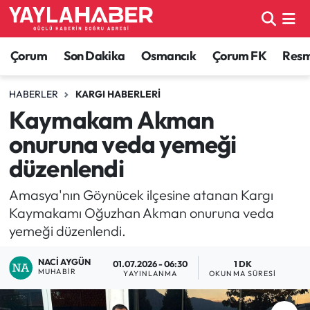
Alaca Haberleri
Çorum Nöbetçi Eczaneler
Çorum
Son Dakika
Osmancık
Çorum FK
Resmi
Bayat Haberleri
Çorum Hava Durumu
HABERLER
KARGI HABERLERI
Kaymakam Akman
Bilgi - Keşfet Haberleri
Çorum Namaz Vakitleri
onuruna veda yemeği
Bilim ve Teknoloji
Çorum Trafik Yoğunluk Haritası
düzenlendi
Boğazkale Haberleri
TFF 1.Lig Puan Durumu ve Fikstür
Amasya'nın Göynücek ilçesine atanan Kargı
Kaymakamı Oğuzhan Akman onuruna veda
Çorum Haberleri
Tüm Manşetler
yemeği düzenlendi.
NACI AYGÜN
Çorum Son Dakika Haberleri
Son Dakika Haberleri
01.07.2026 - 06:30
1 DK
MUHABIR
YAYINLANMA
OKUNMA SÜRESI
Dodurga Haberleri
Haber Arşivi