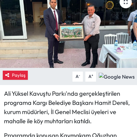
Eğitim
Ekonomi
Güncel
İskilip Haberleri
Kargı Haberleri
Paylaş
-
+
A
A
Kimdir?
Ali Yüksel Kavuştu Parkı'nda gerçekleştirilen
programa Kargı Belediye Başkanı Hamit Dereli,
Kültür Sanat
kurum müdürleri, İl Genel Meclisi üyeleri ve
Laçin Haberleri
mahalle ile köy muhtarları katıldı.
Programda konuşan Kaymakam Oğuzhan
Magazin