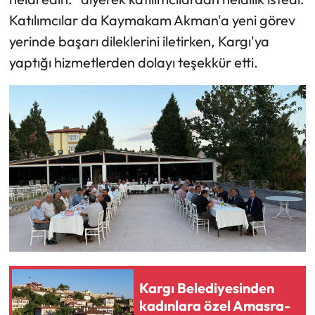
Siyaset
Katılımcılar da Kaymakam Akman'a yeni görev
yerinde başarı dileklerini iletirken, Kargı'ya
Spor
yaptığı hizmetlerden dolayı teşekkür etti.
Sungurlu Haberleri
Turizm
Uğurludağ Haberleri
Yaşam
Yayla Haber
Yemek Tarifleri
Kargı Belediyesinden
Yerel Haberler
kadınlara özel Amasra-