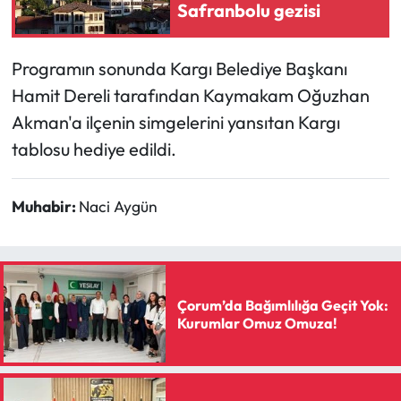
Safranbolu gezisi
Programın sonunda Kargı Belediye Başkanı
Hamit Dereli tarafından Kaymakam Oğuzhan
Akman'a ilçenin simgelerini yansıtan Kargı
tablosu hediye edildi.
Muhabir:
Naci Aygün
Çorum’da Bağımlılığa Geçit Yok:
Kurumlar Omuz Omuza!