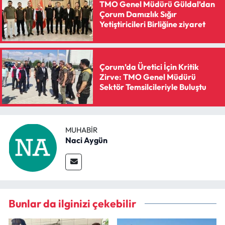
TMO Genel Müdürü Güldal’dan
Çorum Damızlık Sığır
Yetiştiricileri Birliğine ziyaret
Çorum’da Üretici İçin Kritik
Zirve: TMO Genel Müdürü
Sektör Temsilcileriyle Buluştu
MUHABIR
Naci Aygün
Bunlar da ilginizi çekebilir