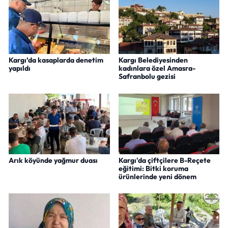
Kargı’da kasaplarda denetim
Kargı Belediyesinden
yapıldı
kadınlara özel Amasra-
Safranbolu gezisi
Arık köyünde yağmur duası
Kargı'da çiftçilere B-Reçete
eğitimi: Bitki koruma
ürünlerinde yeni dönem