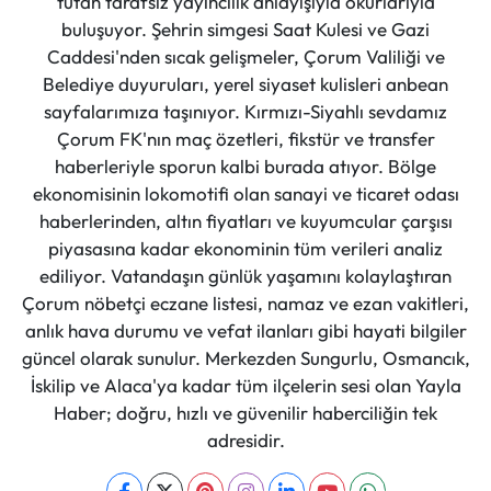
tutan tarafsız yayıncılık anlayışıyla okurlarıyla
buluşuyor. Şehrin simgesi Saat Kulesi ve Gazi
Caddesi'nden sıcak gelişmeler, Çorum Valiliği ve
Belediye duyuruları, yerel siyaset kulisleri anbean
sayfalarımıza taşınıyor. Kırmızı-Siyahlı sevdamız
Çorum FK'nın maç özetleri, fikstür ve transfer
haberleriyle sporun kalbi burada atıyor. Bölge
ekonomisinin lokomotifi olan sanayi ve ticaret odası
haberlerinden, altın fiyatları ve kuyumcular çarşısı
piyasasına kadar ekonominin tüm verileri analiz
ediliyor. Vatandaşın günlük yaşamını kolaylaştıran
Çorum nöbetçi eczane listesi, namaz ve ezan vakitleri,
anlık hava durumu ve vefat ilanları gibi hayati bilgiler
güncel olarak sunulur. Merkezden Sungurlu, Osmancık,
İskilip ve Alaca'ya kadar tüm ilçelerin sesi olan Yayla
Haber; doğru, hızlı ve güvenilir haberciliğin tek
adresidir.