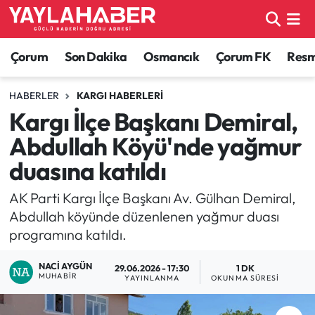
Alaca Haberleri
Çorum Nöbetçi Eczaneler
Çorum
Son Dakika
Osmancık
Çorum FK
Resmi
Bayat Haberleri
Çorum Hava Durumu
HABERLER
KARGI HABERLERI
Kargı İlçe Başkanı Demiral,
Bilgi - Keşfet Haberleri
Çorum Namaz Vakitleri
Abdullah Köyü'nde yağmur
Bilim ve Teknoloji
Çorum Trafik Yoğunluk Haritası
duasına katıldı
Boğazkale Haberleri
TFF 1.Lig Puan Durumu ve Fikstür
AK Parti Kargı İlçe Başkanı Av. Gülhan Demiral,
Abdullah köyünde düzenlenen yağmur duası
Çorum Haberleri
Tüm Manşetler
programına katıldı.
NACI AYGÜN
Çorum Son Dakika Haberleri
Son Dakika Haberleri
29.06.2026 - 17:30
1 DK
MUHABIR
YAYINLANMA
OKUNMA SÜRESI
Dodurga Haberleri
Haber Arşivi