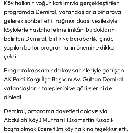
Köy halkının yoğun katılımıyla gerçekleştirilen
programda Demiral, vatandaşlarla bir araya
Mecitözü Haberleri
gelerek sohbet etti. Yağmur duası vesilesiyle
Oğuzlar Haberleri
köylülerle hasbihal etme imkânı bulduklarını
belirten Demiral, birlik ve beraberlik içinde
Ortaköy Haberleri
yapılan bu tür programların önemine dikkat
çekti.
Osmancık Haberleri
Program kapsamında köy sakinleriyle görüşen
Otomotiv
AK Parti Kargı İlçe Başkanı Av. Gülhan Demiral,
vatandaşların taleplerini ve görüşlerini de
Resmi İlan
dinledi.
Resmi Reklam
Demiral, programa davetleri dolayısıyla
Abdullah Köyü Muhtarı Hüsamettin Kısacık
Sağlık
başta olmak üzere tüm köy halkına teşekkür etti.