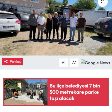
Eğitim
Ekonomi
Güncel
İskilip Haberleri
Kargı Haberleri
Paylaş
-
+
A
A
Kimdir?
Bu ilçe belediyesi 7 bin
Kültür Sanat
500 metrekare parke
taşı alacak
Laçin Haberleri
Magazin