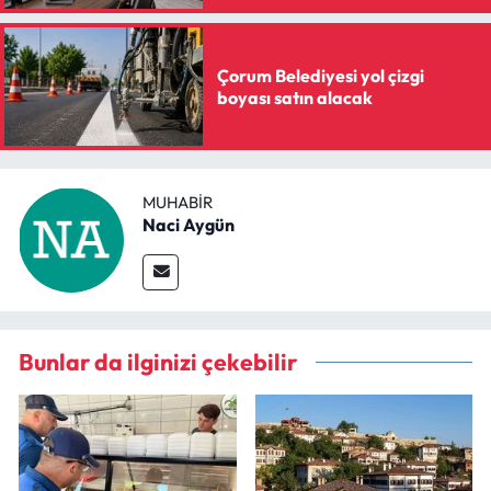
Çorum Belediyesi yol çizgi
boyası satın alacak
MUHABIR
Naci Aygün
Bunlar da ilginizi çekebilir