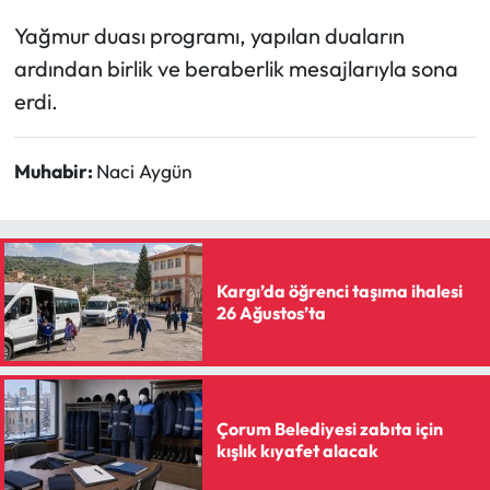
Siyaset
Yağmur duası programı, yapılan duaların
Spor
ardından birlik ve beraberlik mesajlarıyla sona
erdi.
Sungurlu Haberleri
Muhabir:
Naci Aygün
Turizm
Uğurludağ Haberleri
Yaşam
Kargı’da öğrenci taşıma ihalesi
26 Ağustos’ta
Yayla Haber
Yemek Tarifleri
Çorum Belediyesi zabıta için
kışlık kıyafet alacak
Yerel Haberler