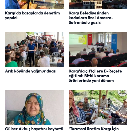
Kargı’da kasaplarda denetim
Kargı Belediyesinden
yapıldı
kadınlara özel Amasra-
Safranbolu gezisi
Arık köyünde yağmur duası
Kargı'da çiftçilere B-Reçete
eğitimi: Bitki koruma
ürünlerinde yeni dönem
Gülser Akkuş hayatını kaybetti
‘Tarımsal üretim Kargı İçin