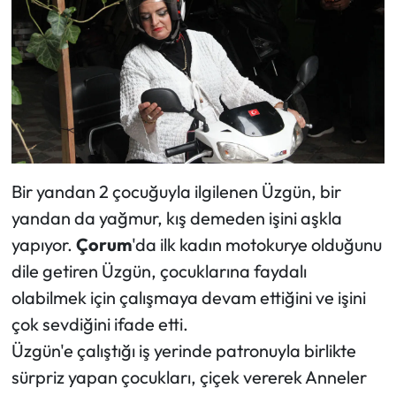
Siyaset
Spor
Sungurlu Haberleri
Turizm
Uğurludağ Haberleri
Bir yandan 2 çocuğuyla ilgilenen Üzgün, bir
yandan da yağmur, kış demeden işini aşkla
Yaşam
yapıyor.
Çorum
'da ilk kadın motokurye olduğunu
dile getiren Üzgün, çocuklarına faydalı
Yayla Haber
olabilmek için çalışmaya devam ettiğini ve işini
Yemek Tarifleri
çok sevdiğini ifade etti.
Üzgün'e çalıştığı iş yerinde patronuyla birlikte
Yerel Haberler
sürpriz yapan çocukları, çiçek vererek Anneler