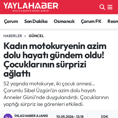
Alaca Haberleri
Çorum Nöbetçi Eczaneler
Çorum
Son Dakika
Osmancık
Çorum FK
Resmi
Bayat Haberleri
Çorum Hava Durumu
HABERLER
GÜNCEL
Kadın motokuryenin azim
Bilgi - Keşfet Haberleri
Çorum Namaz Vakitleri
dolu hayatı gündem oldu!
Bilim ve Teknoloji
Çorum Trafik Yoğunluk Haritası
Çocuklarının sürprizi
ağlattı
Boğazkale Haberleri
TFF 1.Lig Puan Durumu ve Fikstür
52 yaşında motokurye, iki çocuk annesi…
Çorum Haberleri
Tüm Manşetler
Çorumlu Sibel Üzgün’ün azim dolu hayatı
Anneler Günü’nde duygulandırdı. Çocuklarının
Çorum Son Dakika Haberleri
Son Dakika Haberleri
yaptığı sürpriz ise görenleri etkiledi.
Dodurga Haberleri
Haber Arşivi
İHLAS HABER AJANSI
10.05.2026 - 12:18
3 DK