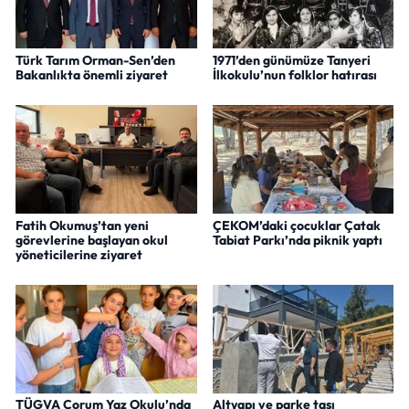
Türk Tarım Orman-Sen’den
1971’den günümüze Tanyeri
Bakanlıkta önemli ziyaret
İlkokulu’nun folklor hatırası
Fatih Okumuş’tan yeni
ÇEKOM’daki çocuklar Çatak
görevlerine başlayan okul
Tabiat Parkı’nda piknik yaptı
yöneticilerine ziyaret
TÜGVA Çorum Yaz Okulu’nda
Altyapı ve parke taşı