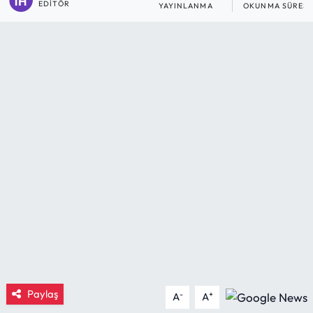
EDITÖR
YAYINLANMA
OKUNMA SÜRESI
Eğitim
Ekonomi
Güncel
İskilip Haberleri
Kargı Haberleri
Kimdir?
Kültür Sanat
Laçin Haberleri
Paylaş
-
+
A
A
Magazin