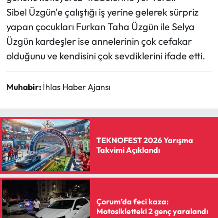
Sibel Üzgün'e çalıştığı iş yerine gelerek sürpriz
yapan çocukları Furkan Taha Üzgün ile Selya
Üzgün kardeşler ise annelerinin çok cefakar
olduğunu ve kendisini çok sevdiklerini ifade etti.
Muhabir:
İhlas Haber Ajansı
TEKNOFEST 2026 Yarışma
Takvimi Açıklandı
Çorum’da feci kaza:
Motosikletteki 2 genç yaralandı