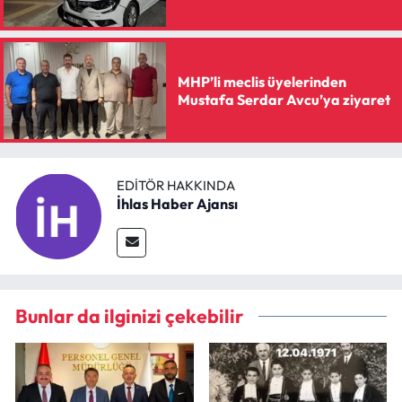
MHP’li meclis üyelerinden
Mustafa Serdar Avcu’ya ziyaret
EDITÖR HAKKINDA
İhlas Haber Ajansı
Bunlar da ilginizi çekebilir