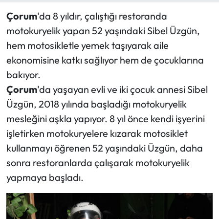
Çorum
'da 8 yıldır, çalıştığı restoranda
Mecitözü Haberleri
motokuryelik yapan 52 yaşındaki Sibel Üzgün,
hem motosikletle yemek taşıyarak aile
Oğuzlar Haberleri
ekonomisine katkı sağlıyor hem de çocuklarına
Ortaköy Haberleri
bakıyor.
Çorum
'da yaşayan evli ve iki çocuk annesi Sibel
Osmancık Haberleri
Üzgün, 2018 yılında başladığı motokuryelik
mesleğini aşkla yapıyor. 8 yıl önce kendi işyerini
Otomotiv
işletirken motokuryelere kızarak motosiklet
kullanmayı öğrenen 52 yaşındaki Üzgün, daha
Resmi İlan
sonra restoranlarda çalışarak motokuryelik
Resmi Reklam
yapmaya başladı.
Sağlık