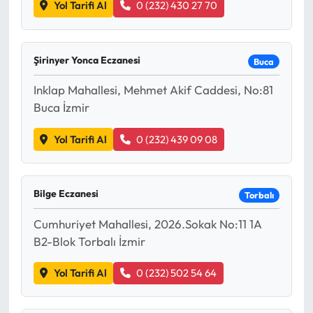
Siyaset
Yol Tarifi Al
0 (232) 430 27 70
Spor
Şirinyer Yonca Eczanesi
Buca
Sungurlu Haberleri
Inklap Mahallesi, Mehmet Akif Caddesi, No:81
Buca İzmir
Turizm
Yol Tarifi Al
0 (232) 439 09 08
Uğurludağ Haberleri
Yaşam
Bilge Eczanesi
Torbalı
Yayla Haber
Cumhuriyet Mahallesi, 2026.Sokak No:11 1A
B2-Blok Torbalı İzmir
Yemek Tarifleri
Yol Tarifi Al
0 (232) 502 54 64
Yerel Haberler