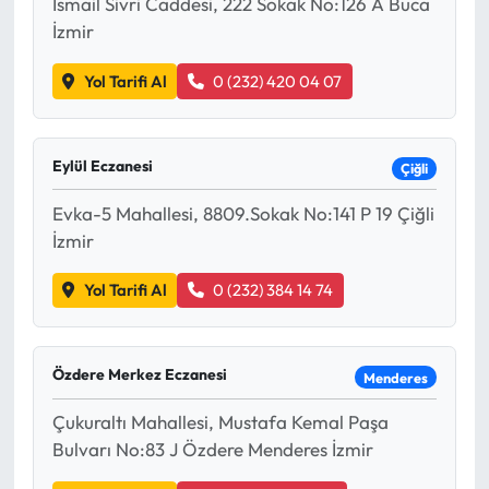
İsmail Sivri Caddesi, 222 Sokak No:126 A Buca
İzmir
Yol Tarifi Al
0 (232) 420 04 07
Eylül Eczanesi
Çiğli
Evka-5 Mahallesi, 8809.Sokak No:141 P 19 Çiğli
İzmir
Yol Tarifi Al
0 (232) 384 14 74
Özdere Merkez Eczanesi
Menderes
Çukuraltı Mahallesi, Mustafa Kemal Paşa
Bulvarı No:83 J Özdere Menderes İzmir