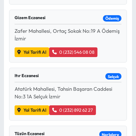
Gizem Eczanesi
Ödemiş
Zafer Mahallesi, Ortaç Sokak No:19 A Ödemiş
İzmir
Yol Tarifi Al
0 (232) 546 08 08
Itır Eczanesi
Selçuk
Atatürk Mahallesi, Tahsin Başaran Caddesi
No:3 1A Selçuk İzmir
Yol Tarifi Al
0 (232) 892 62 27
Tüzün Eczanesi
Narlıdere