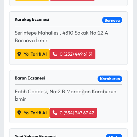
Karakaş Eczanesi
Bornova
Serintepe Mahallesi, 4310 Sokak No:22 A
Bornova İzmir
Yol Tarifi Al
0 (232) 449 61 51
Baran Eczanesi
Karaburun
Fatih Caddesi, No:2 B Mordoğan Karaburun
İzmir
Yol Tarifi Al
0 (554) 347 67 42
Yeni Şakran Eczanesi