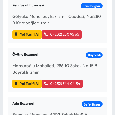
Yeni Sevil Eczanesi
Karabağlar
Gülyaka Mahallesi, Eskiizmir Caddesi, No:280
B Karabağlar İzmir
Yol Tarifi Al
0 (232) 250 95 65
Övünç Eczanesi
Bayraklı
Mansuroğlu Mahallesi, 286 10 Sokak No:15 B
Bayraklı İzmir
Yol Tarifi Al
0 (232) 344 04 34
Ada Eczanesi
Seferihisar
Bengiler Mahallesi, 6202.Sokak No:9 A