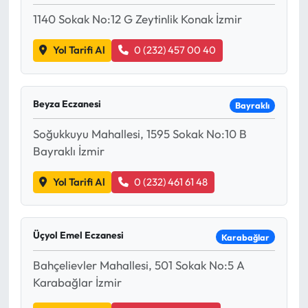
1140 Sokak No:12 G Zeytinlik Konak İzmir
Mecitözü Haberleri
Yol Tarifi Al
0 (232) 457 00 40
Oğuzlar Haberleri
Ortaköy Haberleri
Beyza Eczanesi
Bayraklı
Soğukkuyu Mahallesi, 1595 Sokak No:10 B
Osmancık Haberleri
Bayraklı İzmir
Otomotiv
Yol Tarifi Al
0 (232) 461 61 48
Resmi İlan
Üçyol Emel Eczanesi
Karabağlar
Resmi Reklam
Bahçelievler Mahallesi, 501 Sokak No:5 A
Sağlık
Karabağlar İzmir