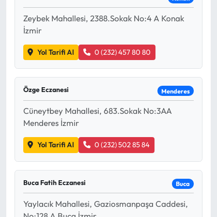
Zeybek Mahallesi, 2388.Sokak No:4 A Konak
İzmir
Yol Tarifi Al
0 (232) 457 80 80
Özge Eczanesi
Menderes
Cüneytbey Mahallesi, 683.Sokak No:3AA
Menderes İzmir
Yol Tarifi Al
0 (232) 502 85 84
Buca Fatih Eczanesi
Buca
Yaylacık Mahallesi, Gaziosmanpaşa Caddesi,
No:128 A Buca İzmir