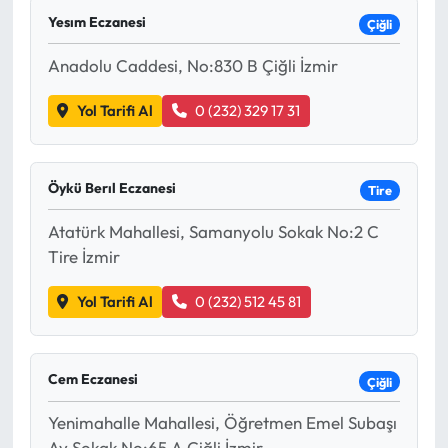
Yesım Eczanesi
Çiğli
Anadolu Caddesi, No:830 B Çiğli İzmir
Yol Tarifi Al
0 (232) 329 17 31
Öykü Berıl Eczanesi
Tire
Atatürk Mahallesi, Samanyolu Sokak No:2 C
Tire İzmir
Yol Tarifi Al
0 (232) 512 45 81
Cem Eczanesi
Çiğli
Yenimahalle Mahallesi, Öğretmen Emel Subaşı
Ay Sokak No:65 A Çiğli İzmir