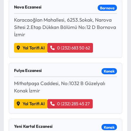
Nova Eczanesi
Bornova
Eğitim
Karacaoğlan Mahallesi, 6253.Sokak, Narova
Ekonomi
Sitesi 2.Etap Dükkan Bölümü No:12 D Bornova
İzmir
Güncel
Yol Tarifi Al
0 (232) 683 50 62
İskilip Haberleri
Kargı Haberleri
Fulya Eczanesi
Konak
Mithatpaşa Caddesi, No:1032 B Güzelyalı
Kimdir?
Konak İzmir
Kültür Sanat
Yol Tarifi Al
0 (232) 285 45 27
Laçin Haberleri
Yeni Kartal Eczanesi
Konak
Magazin