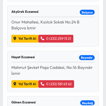
Akyürek Eczanesi
Balçova
Onur Mahallesi, Kızılcık Sokak No:24 B
Balçova İzmir
Yol Tarifi Al
0 (232) 259 13 21
Hayat Eczanesi
Bayındır
Mahmut Şevket Paşa Caddesi, No:16 Bayındır
İzmir
Yol Tarifi Al
0 (232) 581 63 62
Gönen Eczanesi
Beydağ