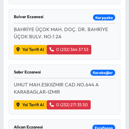
Bulvar Eczanesi
Karşıyaka
BAHRİYE ÜÇOK MAH. DOÇ. DR. BAHRİYE
ÜÇOK BULV. NO:1 2A
Yol Tarifi Al
0 (232) 364 37 53
Sabır Eczanesi
Karabağlar
UMUT MAH.ESKIIZMIR CAD.NO.644 A
KARABAGLAR-IZMIR
Yol Tarifi Al
0 (232) 271 35 50
Alican Eczanesi
Eşrefpaşa