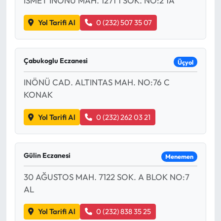
İSMET İNÖNÜ MAH. 1271 1 SOK. NO:2 1A
Yol Tarifi Al
0 (232) 507 35 07
Çabukoglu Eczanesi
Üçyol
INÖNÜ CAD. ALTINTAS MAH. NO:76 C
KONAK
Yol Tarifi Al
0 (232) 262 03 21
Gülin Eczanesi
Menemen
30 AĞUSTOS MAH. 7122 SOK. A BLOK NO:7
AL
Yol Tarifi Al
0 (232) 838 35 25