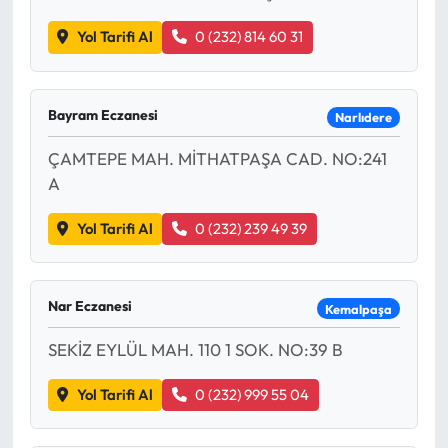
Yol Tarifi Al
0 (232) 814 60 31
Bayram Eczanesi
Narlıdere
ÇAMTEPE MAH. MİTHATPAŞA CAD. NO:241
A
Yol Tarifi Al
0 (232) 239 49 39
Nar Eczanesi
Kemalpaşa
SEKİZ EYLÜL MAH. 110 1 SOK. NO:39 B
Yol Tarifi Al
0 (232) 999 55 04