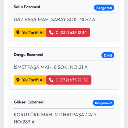
Selin Eczanesi
Bergama
Eğitim
GAZİPAŞA MAH. SARAY SOK. NO:2 A
Ekonomi
Yol Tarifi Al
0 (232) 633 12 34
Güncel
İskilip Haberleri
Duygu Eczanesi
Dikili
İSMETPAŞA MAH. 8 SOK. NO:21 A
Kargı Haberleri
Yol Tarifi Al
0 (232) 675 70 50
Kimdir?
Kültür Sanat
Göksel Eczanesi
Balçova-2
Laçin Haberleri
KORUTÜRK MAH. MİTHATPAŞA CAD.
NO:283 A
Magazin