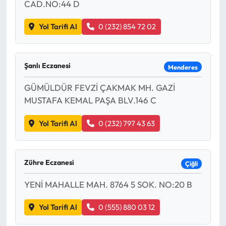
CAD.NO:44 D
Yol Tarifi Al
0 (232) 854 72 02
Şanlı Eczanesi
Menderes
GÜMÜLDÜR FEVZİ ÇAKMAK MH. GAZİ
MUSTAFA KEMAL PAŞA BLV.146 C
Yol Tarifi Al
0 (232) 797 43 63
Zühre Eczanesi
Çiğli
YENİ MAHALLE MAH. 8764 5 SOK. NO:20 B
Yol Tarifi Al
0 (555) 880 03 12