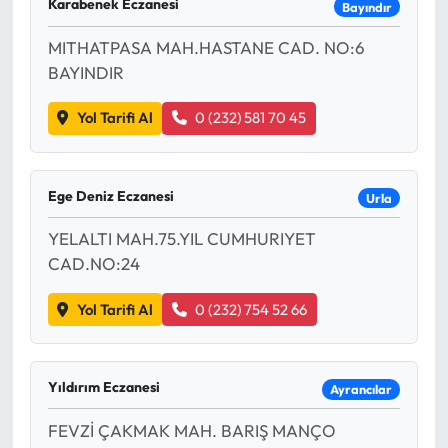
Karabenek Eczanesi
Bayındır
MITHATPASA MAH.HASTANE CAD. NO:6
BAYINDIR
Yol Tarifi Al
0 (232) 581 70 45
Ege Deniz Eczanesi
Urla
YELALTI MAH.75.YIL CUMHURIYET
CAD.NO:24
Yol Tarifi Al
0 (232) 754 52 66
Yıldırım Eczanesi
Ayrancılar
FEVZİ ÇAKMAK MAH. BARIŞ MANÇO