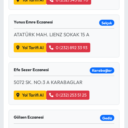
Yunus Emre Eczanesi
Selçuk
ATATÜRK MAH. LIENZ SOKAK 15 A
Yol Tarifi Al
0 (232) 892 33 93
Efe Sezer Eczanesi
Karabağlar
5072 SK. NO:3 A KARABAGLAR
Yol Tarifi Al
0 (232) 253 51 25
Gülsen Eczanesi
Gediz