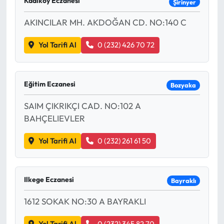
Kadıköy Eczanesi
Şirinyer
AKINCILAR MH. AKDOĞAN CD. NO:140 C
Yol Tarifi Al
0 (232) 426 70 72
Eğitim Eczanesi
Bozyaka
SAIM ÇIKRIKÇI CAD. NO:102 A
BAHÇELIEVLER
Yol Tarifi Al
0 (232) 261 61 50
Ilkege Eczanesi
Bayraklı
1612 SOKAK NO:30 A BAYRAKLI
Yol Tarifi Al
0 (232) 345 82 70