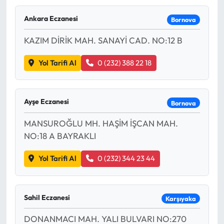
Ankara Eczanesi
Bornova
KAZIM DİRİK MAH. SANAYİ CAD. NO:12 B
Yol Tarifi Al
0 (232) 388 22 18
Ayşe Eczanesi
Bornova
MANSUROĞLU MH. HAŞİM İŞCAN MAH.
NO:18 A BAYRAKLI
Yol Tarifi Al
0 (232) 344 23 44
Sahil Eczanesi
Karşıyaka
DONANMACI MAH. YALI BULVARI NO:270