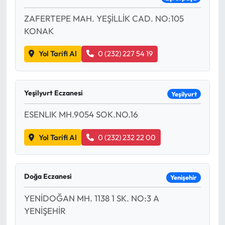
ZAFERTEPE MAH. YEŞİLLİK CAD. NO:105
KONAK
Yol Tarifi Al
0 (232) 227 54 19
Yeşilyurt Eczanesi
Yeşilyurt
ESENLIK MH.9054 SOK.NO.16
Yol Tarifi Al
0 (232) 232 22 00
Doğa Eczanesi
Yenişehir
YENİDOĞAN MH. 1138 1 SK. NO:3 A
YENİŞEHİR