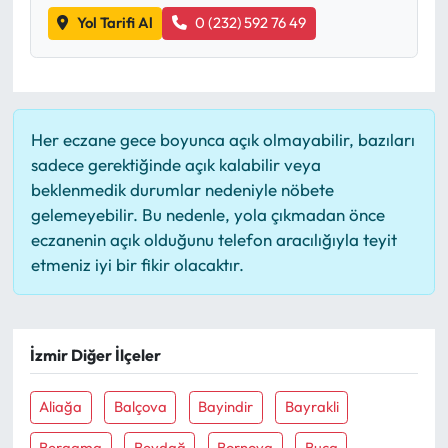
Yol Tarifi Al
0 (232) 592 76 49
Her eczane gece boyunca açık olmayabilir, bazıları
sadece gerektiğinde açık kalabilir veya
beklenmedik durumlar nedeniyle nöbete
gelemeyebilir. Bu nedenle, yola çıkmadan önce
eczanenin açık olduğunu telefon aracılığıyla teyit
etmeniz iyi bir fikir olacaktır.
İzmir Diğer İlçeler
Aliağa
Balçova
Bayindir
Bayrakli
Bergama
Beydağ
Bornova
Buca