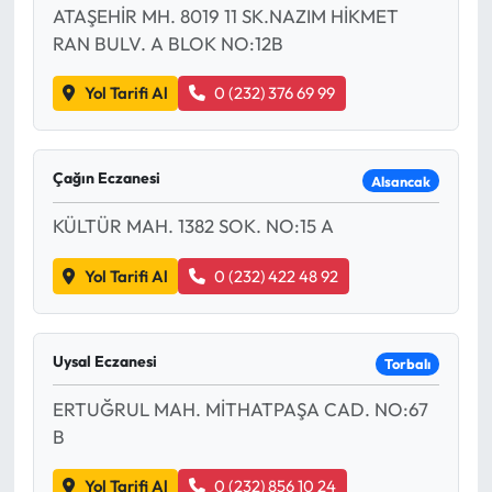
ATAŞEHİR MH. 8019 11 SK.NAZIM HİKMET
RAN BULV. A BLOK NO:12B
Yol Tarifi Al
0 (232) 376 69 99
Çağın Eczanesi
Alsancak
KÜLTÜR MAH. 1382 SOK. NO:15 A
Yol Tarifi Al
0 (232) 422 48 92
Uysal Eczanesi
Torbalı
ERTUĞRUL MAH. MİTHATPAŞA CAD. NO:67
B
Yol Tarifi Al
0 (232) 856 10 24