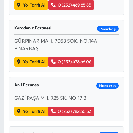
Yol Tarifi Al
0 (232) 469 85 85
Karadeniz Eczanesi
Pınarbaşı
GÜRPINAR MAH. 7058 SOK. NO:14A
PINARBAŞI
Yol Tarifi Al
0 (232) 478 66 06
Anıl Eczanesi
Menderes
GAZİ PAŞA MH. 725 SK. NO:17 B
Yol Tarifi Al
0 (232) 782 30 33