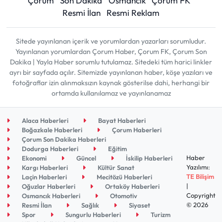
Çorum
Son Dakika
Osmancık
Çorum FK
Resmi İlan
Resmi Reklam
Sitede yayınlanan içerik ve yorumlardan yazarları sorumludur.
Yayınlanan yorumlardan Çorum Haber, Çorum FK, Çorum Son
Dakika | Yayla Haber sorumlu tutulamaz. Sitedeki tüm harici linkler
ayrı bir sayfada açılır. Sitemizde yayınlanan haber, köşe yazıları ve
fotoğraflar izin alınmaksızın kaynak gösterilse dahi, herhangi bir
ortamda kullanılamaz ve yayınlanamaz
Alaca Haberleri
Bayat Haberleri
Boğazkale Haberleri
Çorum Haberleri
Çorum Son Dakika Haberleri
Dodurga Haberleri
Eğitim
Haber
Ekonomi
Güncel
İskilip Haberleri
Yazılımı:
Kargı Haberleri
Kültür Sanat
TE Bilişim
Laçin Haberleri
Mecitözü Haberleri
|
Oğuzlar Haberleri
Ortaköy Haberleri
Copyright
Osmancık Haberleri
Otomotiv
© 2026
Resmi İlan
Sağlık
Siyaset
Spor
Sungurlu Haberleri
Turizm