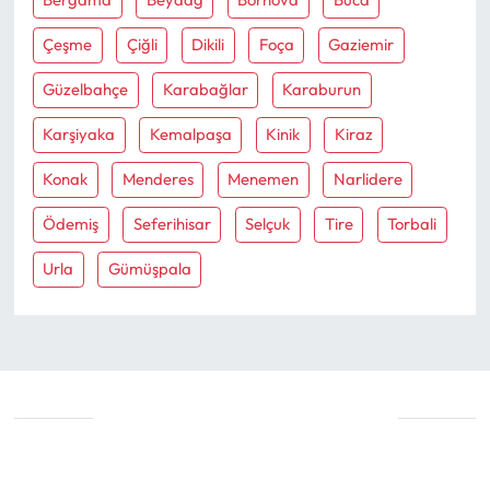
Çeşme
Çiğli
Dikili
Foça
Gaziemir
Güzelbahçe
Karabağlar
Karaburun
Karşiyaka
Kemalpaşa
Kinik
Kiraz
Konak
Menderes
Menemen
Narlidere
Ödemiş
Seferihisar
Selçuk
Tire
Torbali
Urla
Gümüşpala