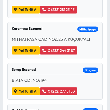
Yol Tarifi Al
0 (232) 281 23 43
Karantına Eczanesi
Mithatpaşa
MITHATPASA CAD.NO:525 A KÜÇÜKYALI
Yol Tarifi Al
0 (232) 244 31 87
Serap Eczanesi
Balçova
B.ATA CD. NO:194
Yol Tarifi Al
0 (232) 277 51 50