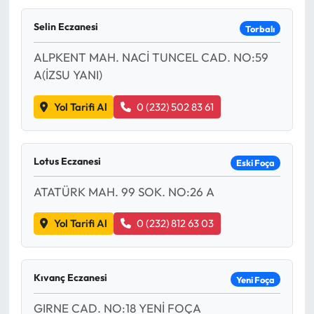
Selin Eczanesi
Torbalı
ALPKENT MAH. NACİ TUNCEL CAD. NO:59
A(İZSU YANI)
Yol Tarifi Al
0 (232) 502 83 61
Lotus Eczanesi
Eski Foça
ATATÜRK MAH. 99 SOK. NO:26 A
Yol Tarifi Al
0 (232) 812 63 03
Kıvanç Eczanesi
Yeni Foça
GIRNE CAD. NO:18 YENİ FOÇA