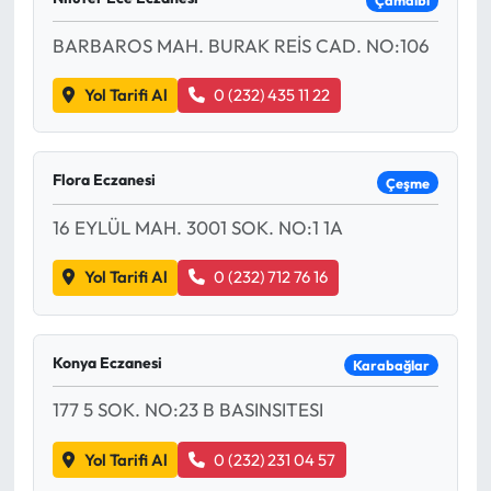
Çamdibi
BARBAROS MAH. BURAK REİS CAD. NO:106
Yol Tarifi Al
0 (232) 435 11 22
Flora Eczanesi
Çeşme
16 EYLÜL MAH. 3001 SOK. NO:1 1A
Yol Tarifi Al
0 (232) 712 76 16
Konya Eczanesi
Karabağlar
177 5 SOK. NO:23 B BASINSITESI
Yol Tarifi Al
0 (232) 231 04 57