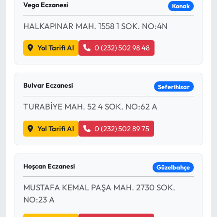
Vega Eczanesi
Konak
HALKAPINAR MAH. 1558 1 SOK. NO:4N
Yol Tarifi Al
0 (232) 502 98 48
Bulvar Eczanesi
Seferihisar
TURABİYE MAH. 52 4 SOK. NO:62 A
Yol Tarifi Al
0 (232) 502 89 75
Hoşcan Eczanesi
Güzelbahçe
MUSTAFA KEMAL PAŞA MAH. 2730 SOK.
NO:23 A