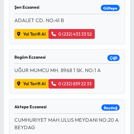
Şen Eczanesi
Gültepe
ADALET CD. NO:41 B
Yol Tarifi Al
0 (232) 433 33 52
Begüm Eczanesi
Çiğli
UĞUR MUMCU MH. 8968 1 SK. NO:1 A
Yol Tarifi Al
0 (232) 839 22 33
Aktepe Eczanesi
Beydağ
CUMHURIYET MAH.ULUS MEYDANI NO:20 A
BEYDAG