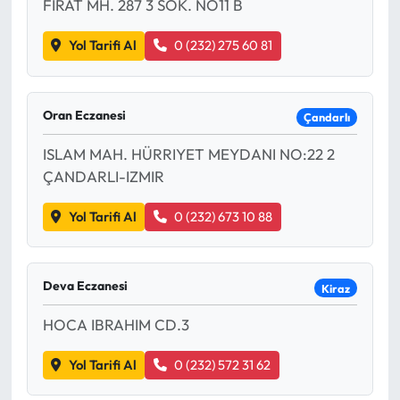
FIRAT MH. 287 3 SOK. NO11 B
Yol Tarifi Al
0 (232) 275 60 81
Oran Eczanesi
Çandarlı
ISLAM MAH. HÜRRIYET MEYDANI NO:22 2
ÇANDARLI-IZMIR
Yol Tarifi Al
0 (232) 673 10 88
Deva Eczanesi
Kiraz
HOCA IBRAHIM CD.3
Yol Tarifi Al
0 (232) 572 31 62