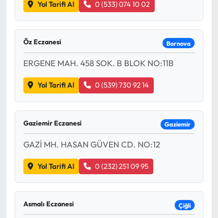
Yol Tarifi Al
0 (533) 074 10 02
Öz Eczanesi
Bornova
ERGENE MAH. 458 SOK. B BLOK NO:11B
Yol Tarifi Al
0 (539) 730 92 14
Gaziemir Eczanesi
Gaziemir
GAZİ MH. HASAN GÜVEN CD. NO:12
Yol Tarifi Al
0 (232) 251 09 95
Asmalı Eczanesi
Çiğli