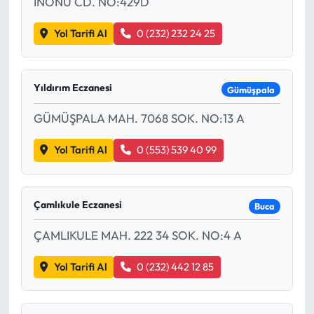
İNÖNÜ CD. NO:429D
Yol Tarifi Al
0 (232) 232 24 25
Yıldırım Eczanesi
Gümüşpala
GÜMÜŞPALA MAH. 7068 SOK. NO:13 A
Yol Tarifi Al
0 (553) 539 40 99
Çamlıkule Eczanesi
Buca
ÇAMLIKULE MAH. 222 34 SOK. NO:4 A
Yol Tarifi Al
0 (232) 442 12 85