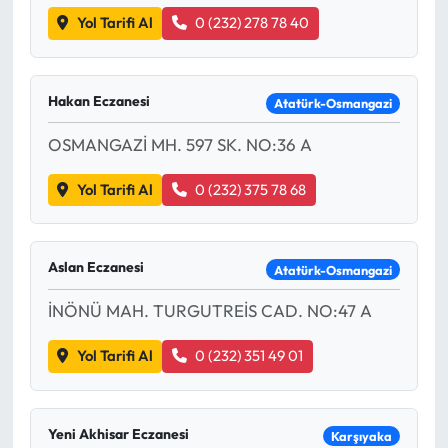
Yol Tarifi Al
0 (232) 278 78 40
Mecitözü Haberleri
Oğuzlar Haberleri
Hakan Eczanesi
Atatürk-Osmangazi
OSMANGAZİ MH. 597 SK. NO:36 A
Ortaköy Haberleri
Yol Tarifi Al
0 (232) 375 78 68
Osmancık Haberleri
Otomotiv
Aslan Eczanesi
Atatürk-Osmangazi
Resmi İlan
İNÖNÜ MAH. TURGUTREİS CAD. NO:47 A
Resmi Reklam
Yol Tarifi Al
0 (232) 351 49 01
Sağlık
Yeni Akhisar Eczanesi
Karşıyaka