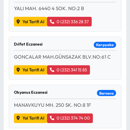
Siyaset
YALI MAH. 6440 4 SOK. NO:2 B
Spor
Yol Tarifi Al
0 (232) 336 28 37
Sungurlu Haberleri
Dılfet Eczanesi
Karşıyaka
Turizm
GONCALAR MAH.GÜNSAZAK BLV.NO:61 C
Uğurludağ Haberleri
Yol Tarifi Al
0 (232) 341 15 85
Yaşam
Yayla Haber
Okyanus Eczanesi
Bornova
MANAVKUYU MH. 250 SK. NO:8 1F
Yemek Tarifleri
Yol Tarifi Al
0 (232) 374 74 00
Yerel Haberler