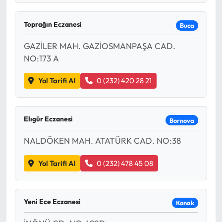
Toprağın Eczanesi
Buca
GAZİLER MAH. GAZİOSMANPAŞA CAD.
NO:173 A
Yol Tarifi Al
0 (232) 420 28 21
Elıgür Eczanesi
Bornova
NALDÖKEN MAH. ATATÜRK CAD. NO:38
Yol Tarifi Al
0 (232) 478 45 08
Yeni Ece Eczanesi
Konak