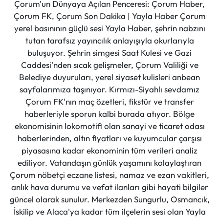
Çorum'un Dünyaya Açılan Penceresi: Çorum Haber,
Çorum FK, Çorum Son Dakika | Yayla Haber Çorum
yerel basınının güçlü sesi Yayla Haber, şehrin nabzını
tutan tarafsız yayıncılık anlayışıyla okurlarıyla
buluşuyor. Şehrin simgesi Saat Kulesi ve Gazi
Caddesi'nden sıcak gelişmeler, Çorum Valiliği ve
Belediye duyuruları, yerel siyaset kulisleri anbean
sayfalarımıza taşınıyor. Kırmızı-Siyahlı sevdamız
Çorum FK'nın maç özetleri, fikstür ve transfer
haberleriyle sporun kalbi burada atıyor. Bölge
ekonomisinin lokomotifi olan sanayi ve ticaret odası
haberlerinden, altın fiyatları ve kuyumcular çarşısı
piyasasına kadar ekonominin tüm verileri analiz
ediliyor. Vatandaşın günlük yaşamını kolaylaştıran
Çorum nöbetçi eczane listesi, namaz ve ezan vakitleri,
anlık hava durumu ve vefat ilanları gibi hayati bilgiler
güncel olarak sunulur. Merkezden Sungurlu, Osmancık,
İskilip ve Alaca'ya kadar tüm ilçelerin sesi olan Yayla