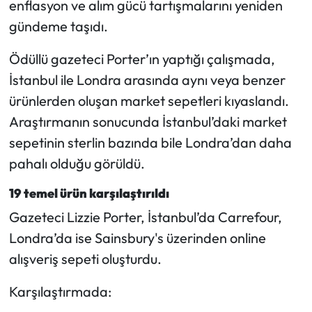
enflasyon ve alım gücü tartışmalarını yeniden
gündeme taşıdı.
Mecitözü Haberleri
Ödüllü gazeteci Porter’ın yaptığı çalışmada,
Oğuzlar Haberleri
İstanbul ile Londra arasında aynı veya benzer
ürünlerden oluşan market sepetleri kıyaslandı.
Ortaköy Haberleri
Araştırmanın sonucunda İstanbul’daki market
Osmancık Haberleri
sepetinin sterlin bazında bile Londra’dan daha
pahalı olduğu görüldü.
Otomotiv
19 temel ürün karşılaştırıldı
Resmi İlan
Gazeteci Lizzie Porter, İstanbul’da Carrefour,
Londra’da ise Sainsbury's üzerinden online
Resmi Reklam
alışveriş sepeti oluşturdu.
Sağlık
Karşılaştırmada: