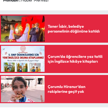
Taner İsbir, belediye
personelinin düğününe katıldı
Çorum’da öğrencilere yaz tatili
için İngilizce hikâye kitapları
Çorumlu Hiranur’dan
rakiplerine geçit yok