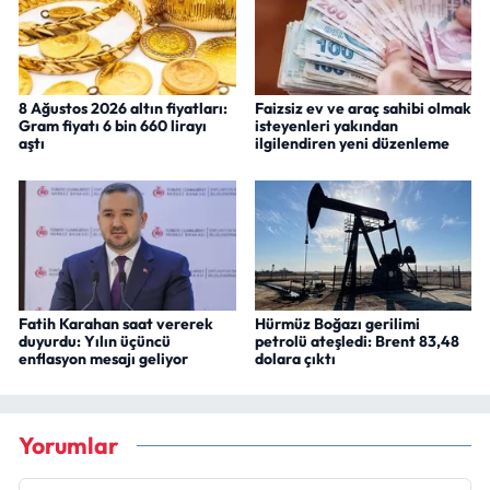
8 Ağustos 2026 altın fiyatları:
Faizsiz ev ve araç sahibi olmak
Gram fiyatı 6 bin 660 lirayı
isteyenleri yakından
aştı
ilgilendiren yeni düzenleme
Fatih Karahan saat vererek
Hürmüz Boğazı gerilimi
duyurdu: Yılın üçüncü
petrolü ateşledi: Brent 83,48
enflasyon mesajı geliyor
dolara çıktı
Yorumlar