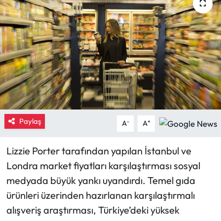
Eğitim
Ekonomi
Güncel
İskilip Haberleri
Kargı Haberleri
Paylaş
-
+
A
A
Kimdir?
Lizzie Porter tarafından yapılan İstanbul ve
Londra market fiyatları karşılaştırması sosyal
Kültür Sanat
medyada büyük yankı uyandırdı. Temel gıda
Laçin Haberleri
ürünleri üzerinden hazırlanan karşılaştırmalı
alışveriş araştırması, Türkiye’deki yüksek
Magazin