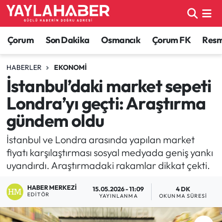
Alaca Haberleri
Çorum Nöbetçi Eczaneler
Çorum
Son Dakika
Osmancık
Çorum FK
Resmi
Bayat Haberleri
Çorum Hava Durumu
HABERLER
EKONOMI
İstanbul’daki market sepeti
Bilgi - Keşfet Haberleri
Çorum Namaz Vakitleri
Londra’yı geçti: Araştırma
Bilim ve Teknoloji
Çorum Trafik Yoğunluk Haritası
gündem oldu
Boğazkale Haberleri
TFF 1.Lig Puan Durumu ve Fikstür
İstanbul ve Londra arasında yapılan market
fiyatı karşılaştırması sosyal medyada geniş yankı
Çorum Haberleri
Tüm Manşetler
uyandırdı. Araştırmadaki rakamlar dikkat çekti.
HABER MERKEZI
Çorum Son Dakika Haberleri
Son Dakika Haberleri
15.05.2026 - 11:09
4 DK
EDITÖR
YAYINLANMA
OKUNMA SÜRESI
Dodurga Haberleri
Haber Arşivi