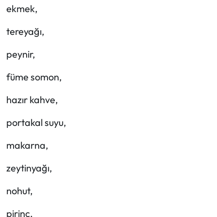
Siyaset
ekmek,
Spor
tereyağı,
Sungurlu Haberleri
peynir,
füme somon,
Turizm
hazır kahve,
Uğurludağ Haberleri
portakal suyu,
Yaşam
makarna,
Yayla Haber
zeytinyağı,
Yemek Tarifleri
nohut,
Yerel Haberler
pirinç,