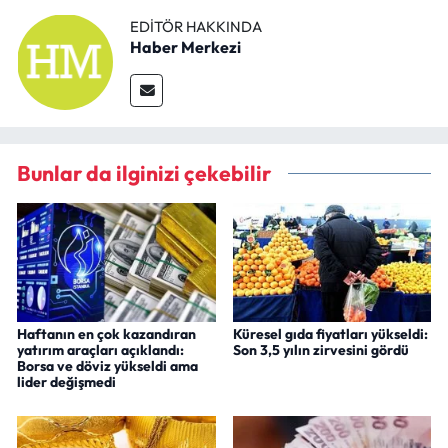
EDITÖR HAKKINDA
Haber Merkezi
Bunlar da ilginizi çekebilir
Haftanın en çok kazandıran
Küresel gıda fiyatları yükseldi:
yatırım araçları açıklandı:
Son 3,5 yılın zirvesini gördü
Borsa ve döviz yükseldi ama
lider değişmedi