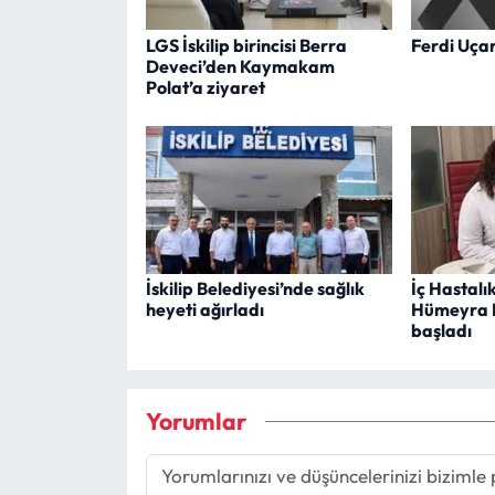
LGS İskilip birincisi Berra
Ferdi Uçar
Deveci’den Kaymakam
Polat’a ziyaret
İskilip Belediyesi’nde sağlık
İç Hastalı
heyeti ağırladı
Hümeyra 
başladı
Yorumlar