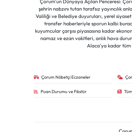
Çorum'un Dünyaya Açılan Penceresi: Çoru
şehrin nabzını tutan tarafsız yayıncılık an
Valiliği ve Belediye duyuruları, yerel siyas
transfer haberleriyle sporun kalbi burad
kuyumcular çarşısı piyasasına kadar ekonomi
namaz ve ezan vakitleri, anlık hava durumu
Alaca'ya kadar tüm il
Çorum Nöbetçi Eczaneler
Ço
Puan Durumu ve Fikstür
Tüm
Çoru