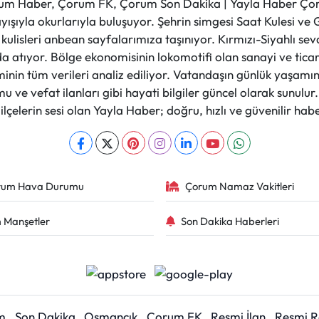
m Haber, Çorum FK, Çorum Son Dakika | Yayla Haber Çorum
layışıyla okurlarıyla buluşuyor. Şehrin simgesi Saat Kulesi 
et kulisleri anbean sayfalarımıza taşınıyor. Kırmızı-Siyahlı s
a atıyor. Bölge ekonomisinin lokomotifi olan sanayi ve ticare
nin tüm verileri analiz ediliyor. Vatandaşın günlük yaşamını
 ve vefat ilanları gibi hayati bilgiler güncel olarak sunulu
çelerin sesi olan Yayla Haber; doğru, hızlı ve güvenilir haber
rum Hava Durumu
Çorum Namaz Vakitleri
 Manşetler
Son Dakika Haberleri
m
Son Dakika
Osmancık
Çorum FK
Resmi İlan
Resmi 