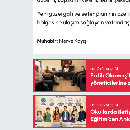
Siyaset
Yeni güzergâh ve sefer planının özell
Spor
bölgesine ulaşım sağlayan vatandaşla
Sungurlu Haberleri
Muhabir:
Merve Kayış
Turizm
Uğurludağ Haberleri
EDITÖRÜN SEÇTIĞI
Fatih Okumuş’t
Yaşam
yöneticilerine 
Yayla Haber
Yemek Tarifleri
EDITÖRÜN SEÇTIĞI
Okullarda İleti
Eğitim’den Anl
Yerel Haberler