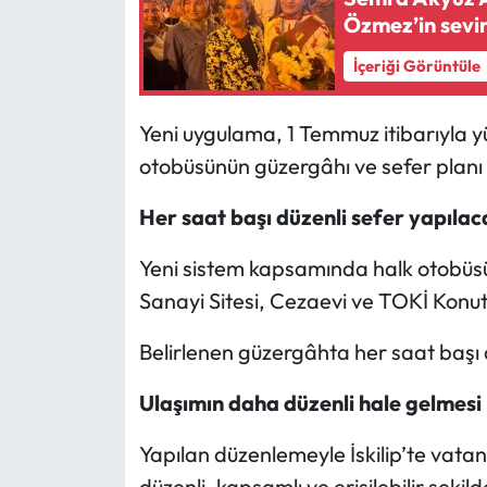
Özmez’in sevin
Mecitözü Haberleri
İçeriği Görüntüle
Oğuzlar Haberleri
Yeni uygulama, 1 Temmuz itibarıyla yü
Ortaköy Haberleri
otobüsünün güzergâhı ve sefer planı 
Her saat başı düzenli sefer yapılac
Osmancık Haberleri
Yeni sistem kapsamında halk otobüsü
Otomotiv
Sanayi Sitesi, Cezaevi ve TOKİ Konu
Resmi İlan
Belirlenen güzergâhta her saat başı dü
Resmi Reklam
Ulaşımın daha düzenli hale gelmesi
Sağlık
Yapılan düzenlemeyle İskilip’te vatan
düzenli, kapsamlı ve erişilebilir şek