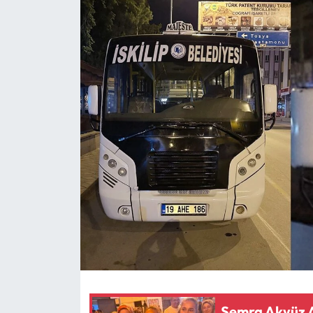
Eğitim
Ekonomi
Güncel
İskilip Haberleri
Kargı Haberleri
Kimdir?
Kültür Sanat
Laçin Haberleri
Semra Akyüz 
Magazin