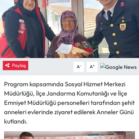
Eğitim
Ekonomi
Güncel
İskilip Haberleri
Paylaş
-
+
A
A
Kargı Haberleri
Program kapsamında Sosyal Hizmet Merkezi
Kimdir?
Müdürlüğü, İlçe Jandarma Komutanlığı ve İlçe
Emniyet Müdürlüğü personelleri tarafından şehit
Kültür Sanat
anneleri evlerinde ziyaret edilerek Anneler Günü
kutlandı.
Laçin Haberleri
Magazin