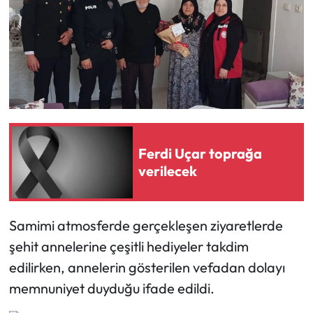
Siyaset
Spor
Sungurlu Haberleri
Turizm
Uğurludağ Haberleri
Ferdi Uçar toprağa
verilecek
Yaşam
Yayla Haber
Samimi atmosferde gerçekleşen ziyaretlerde
şehit annelerine çeşitli hediyeler takdim
Yemek Tarifleri
edilirken, annelerin gösterilen vefadan dolayı
memnuniyet duyduğu ifade edildi.
Yerel Haberler