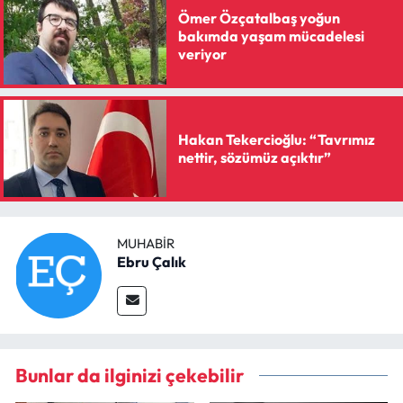
Ömer Özçatalbaş yoğun
bakımda yaşam mücadelesi
veriyor
Hakan Tekercioğlu: “Tavrımız
nettir, sözümüz açıktır”
MUHABIR
Ebru Çalık
Bunlar da ilginizi çekebilir