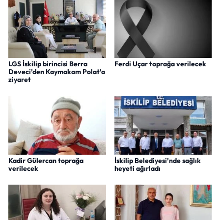
LGS İskilip birincisi Berra
Ferdi Uçar toprağa verilecek
Deveci’den Kaymakam Polat’a
ziyaret
Kadir Gülercan toprağa
İskilip Belediyesi’nde sağlık
verilecek
heyeti ağırladı