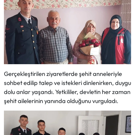
Mecitözü Haberleri
Oğuzlar Haberleri
Ortaköy Haberleri
Osmancık Haberleri
Gerçekleştirilen ziyaretlerde şehit anneleriyle
Otomotiv
sohbet edilip talep ve istekleri dinlenirken, duygu
Resmi İlan
dolu anlar yaşandı. Yetkililer, devletin her zaman
şehit ailelerinin yanında olduğunu vurguladı.
Resmi Reklam
Sağlık