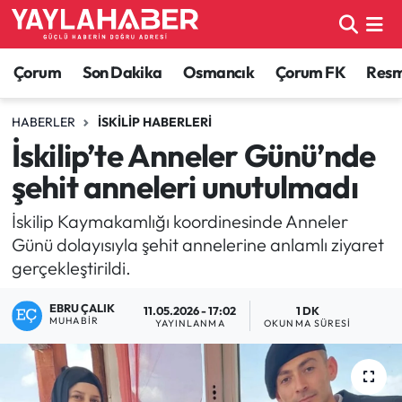
Alaca Haberleri
Çorum Nöbetçi Eczaneler
Çorum
Son Dakika
Osmancık
Çorum FK
Resmi
Bayat Haberleri
Çorum Hava Durumu
HABERLER
İSKILIP HABERLERI
İskilip’te Anneler Günü’nde
Bilgi - Keşfet Haberleri
Çorum Namaz Vakitleri
şehit anneleri unutulmadı
Bilim ve Teknoloji
Çorum Trafik Yoğunluk Haritası
İskilip Kaymakamlığı koordinesinde Anneler
Günü dolayısıyla şehit annelerine anlamlı ziyaret
Boğazkale Haberleri
TFF 1.Lig Puan Durumu ve Fikstür
gerçekleştirildi.
Çorum Haberleri
Tüm Manşetler
EBRU ÇALIK
11.05.2026 - 17:02
1 DK
MUHABIR
YAYINLANMA
OKUNMA SÜRESI
Çorum Son Dakika Haberleri
Son Dakika Haberleri
Dodurga Haberleri
Haber Arşivi