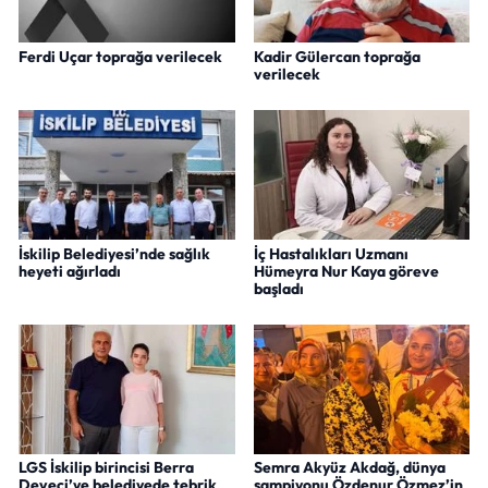
Ferdi Uçar toprağa verilecek
Kadir Gülercan toprağa
verilecek
İskilip Belediyesi’nde sağlık
İç Hastalıkları Uzmanı
heyeti ağırladı
Hümeyra Nur Kaya göreve
başladı
LGS İskilip birincisi Berra
Semra Akyüz Akdağ, dünya
Deveci’ye belediyede tebrik
şampiyonu Özdenur Özmez’in