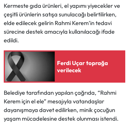
Kermeste gıda ürünleri, el yapımı yiyecekler ve
Mecitözü Haberleri
çeşitli ürünlerin satışa sunulacağı belirtilirken,
elde edilecek gelirin Rahmi Kerem’in tedavi
Oğuzlar Haberleri
sürecine destek amacıyla kullanılacağı ifade
edildi.
Ortaköy Haberleri
Osmancık Haberleri
Ferdi Uçar toprağa
verilecek
Otomotiv
Resmi İlan
Belediye tarafından yapılan çağrıda, “Rahmi
Kerem için el ele” mesajıyla vatandaşlar
Resmi Reklam
dayanışmaya davet edilirken, minik çocuğun
Sağlık
yaşam mücadelesine destek olunması istendi.