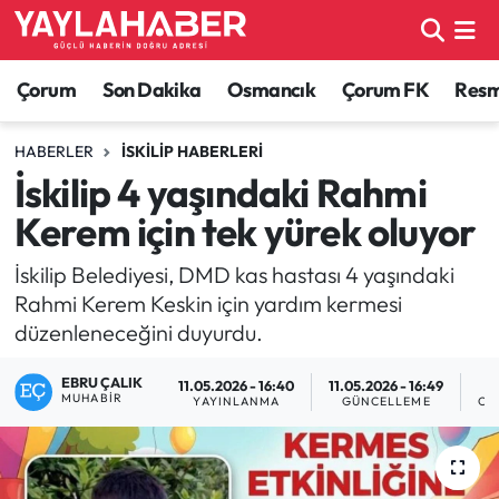
Alaca Haberleri
Çorum Nöbetçi Eczaneler
Çorum
Son Dakika
Osmancık
Çorum FK
Resmi
Bayat Haberleri
Çorum Hava Durumu
HABERLER
İSKILIP HABERLERI
İskilip 4 yaşındaki Rahmi
Bilgi - Keşfet Haberleri
Çorum Namaz Vakitleri
Kerem için tek yürek oluyor
Bilim ve Teknoloji
Çorum Trafik Yoğunluk Haritası
İskilip Belediyesi, DMD kas hastası 4 yaşındaki
Rahmi Kerem Keskin için yardım kermesi
Boğazkale Haberleri
TFF 1.Lig Puan Durumu ve Fikstür
düzenleneceğini duyurdu.
Çorum Haberleri
Tüm Manşetler
EBRU ÇALIK
11.05.2026 - 16:40
11.05.2026 - 16:49
MUHABIR
YAYINLANMA
GÜNCELLEME
OK
Çorum Son Dakika Haberleri
Son Dakika Haberleri
Dodurga Haberleri
Haber Arşivi