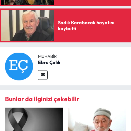
Sadık Karabacak hayatını
kaybetti
MUHABIR
Ebru Çalık
Bunlar da ilginizi çekebilir