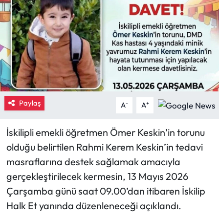
Eğitim
Ekonomi
Güncel
İskilip Haberleri
Paylaş
-
+
A
A
Kargı Haberleri
İskilipli emekli öğretmen Ömer Keskin’in torunu
Kimdir?
olduğu belirtilen Rahmi Kerem Keskin’in tedavi
masraflarına destek sağlamak amacıyla
Kültür Sanat
gerçekleştirilecek kermesin, 13 Mayıs 2026
Çarşamba günü saat 09.00’dan itibaren İskilip
Laçin Haberleri
Halk Et yanında düzenleneceği açıklandı.
Magazin