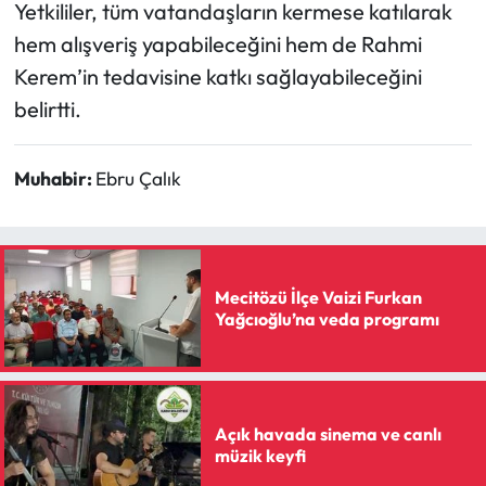
Siyaset
Yetkililer, tüm vatandaşların kermese katılarak
hem alışveriş yapabileceğini hem de Rahmi
Spor
Kerem’in tedavisine katkı sağlayabileceğini
belirtti.
Sungurlu Haberleri
Turizm
Muhabir:
Ebru Çalık
Uğurludağ Haberleri
Yaşam
Mecitözü İlçe Vaizi Furkan
Yağcıoğlu’na veda programı
Yayla Haber
Yemek Tarifleri
Açık havada sinema ve canlı
Yerel Haberler
müzik keyfi